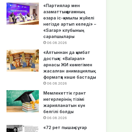
«Партиялар мен
азаматтық қоғамның
өзара іс-қимылы жүйелі
негізде артып келеді» –
«Sarap» клубының
сарапшылары
06.08.2026
«Алтыннан да қымбат
достық»: «Balapan»
арнасы ЖИ көмегімен
жасалған анимациялық
форматқа көше бастады
06.08.2026
Мемлекеттік грант
иегерлерінің тізімі
жарияланатын күн
белгілі болды
06.08.2026
«72 рет пышақ сұғар