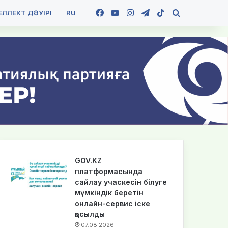
Facebook
YouTube
Instagram
Telegram
TikTok
Іздеу
ЛЛЕКТ ДӘУІРІ
RU
GOV.KZ
платформасында
сайлау учаскесін білуге
мүмкіндік беретін
онлайн-сервис іске
қосылды
07.08.2026