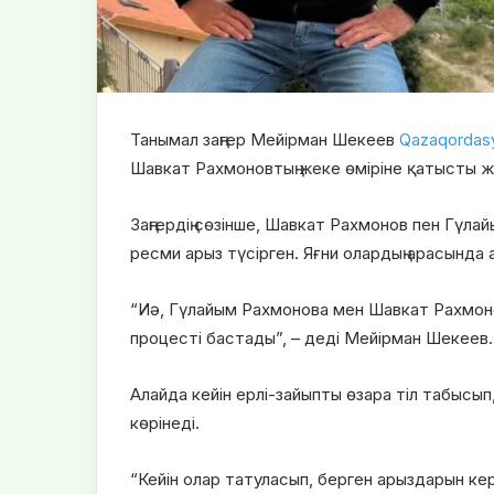
Танымал заңгер Мейірман Шекеев
Qazaqordas
Шавкат Рахмоновтың жеке өміріне қатысты жел
Заңгердің сөзінше, Шавкат Рахмонов пен Гүла
ресми арыз түсірген. Яғни олардың арасында
“Иә, Гүлайым Рахмонова мен Шавкат Рахмоно
процесті бастады”, – деді Мейірман Шекеев.
Алайда кейін ерлі-зайыпты өзара тіл табысып
көрінеді.
“Кейін олар татуласып, берген арыздарын кері