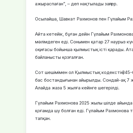
ажыраспаған”, – деп нақтылады заңгер.
Осылайша, Шавкат Рахмонов пен Гүлайым Рахм
Айта кетейік, бұған дейін Гүлайым Рахмон
мәлімдеген еді. Сонымен қатар 27 наурыз кү
оқиғасы бойынша қылмыстық істі қарады. Атал
байланысты қозғалған.
Сот шешімімен ол Қылмыстық кодекстің 345-ба
бас бостандығынан айырылды. Сондай-ақ 7 ж
Алайда жаза 5 жылға кейінге шегерілді.
Гүлайым Рахмонова 2025 жылы шілде айында 
қоғамда шу болған еді. Гүлайым Рахмонова тіз
тапқан.