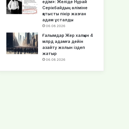
едім»: Желіде Нұрай
Серікбайдың өліміне
қатысты пікір жазған
адам ұсталды
06.08.2026
Ғалымдар Жер халқын 4
млрд адамға дейін
азайту жолын іздеп
жатыр
06.08.2026