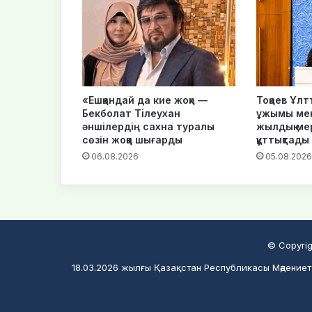
«Ешқандай да кие жоқ» —
Тоқаев Ұлт
Бекболат Тілеухан
ұжымы мен
әншілердің сахна туралы
жылдық ме
сөзін жоққа шығарды
құттықтады
06.08.2026
05.08.2026
© Copyrig
18.03.2026 жылғы Қазақстан Республикасы Мәдениет 