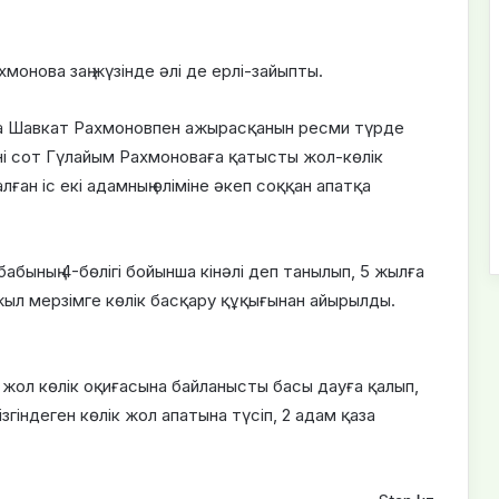
онова заң жүзінде әлі де ерлі-зайыпты.
ова Шавкат Рахмоновпен ажырасқанын ресми түрде
ні сот Гүлайым Рахмоноваға қатысты жол-көлік
ған іс екі адамның өліміне әкеп соққан апатқа
бының 4-бөлігі бойынша кінәлі деп танылып, 5 жылға
ыл мерзімге көлік басқару құқығынан айырылды.
жол көлік оқиғасына байланысты басы дауға қалып,
гіндеген көлік жол апатына түсіп, 2 адам қаза