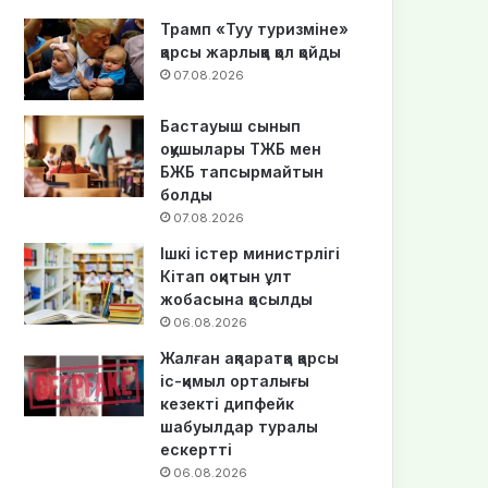
Трамп «Туу туризміне»
қарсы жарлыққа қол қойды
07.08.2026
Бастауыш сынып
оқушылары ТЖБ мен
БЖБ тапсырмайтын
болды
07.08.2026
Ішкі істер министрлігі
Кітап оқитын ұлт
жобасына қосылды
06.08.2026
Жалған ақпаратқа қарсы
іс-қимыл орталығы
кезекті дипфейк
шабуылдар туралы
ескертті
06.08.2026