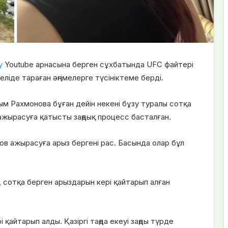
y
Youtube арнасына берген сұхбатында UFC файтері
іде тараған әңгімелерге түсініктеме берді.
йым Рахмонова бұған дейін некені бұзу туралы сотқа
 ажырасуға қатысты заңдық процесс басталған.
в ажырасуға арыз бергені рас. Басында олар бұл
, сотқа берген арыздарын кері қайтарып алған
 қайтарып алды. Қазіргі таңда екеуі заңды түрде