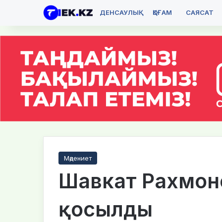
ДЕНСАУЛЫҚ
ҚОҒАМ
САЯСАТ
Мәдениет
Шавкат Рахмоно
қосылды