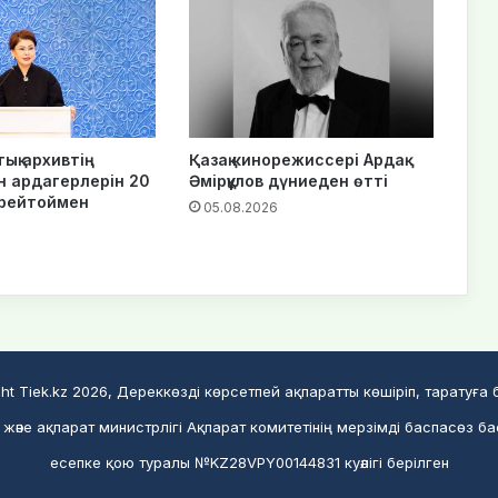
тық архивтің
Қазақ кинорежиссері Ардақ
 ардагерлерін 20
Әмірқұлов дүниеден өтті
рейтоймен
05.08.2026
ht Tiek.kz 2026, Дереккөзді көрсетпей ақпаратты көшіріп, таратуға
және ақпарат министрлігі Ақпарат комитетінің мерзімді баспасөз ба
есепке қою туралы №KZ28VPY00144831 куәлігі берілген