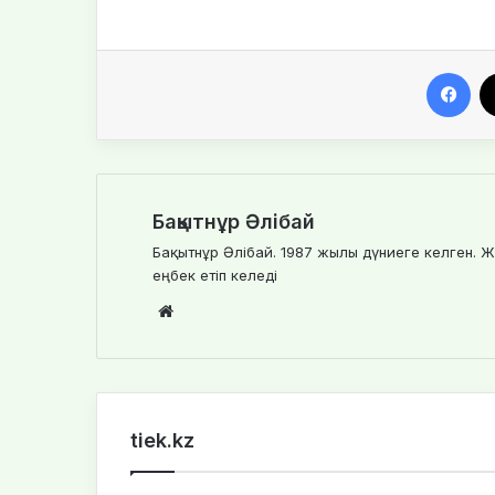
Facebook
Бақытнұр Әлібай
Бақытнұр Әлібай. 1987 жылы дүниеге келген. Ж
еңбек етіп келеді
We
bsi
te
tiek.kz