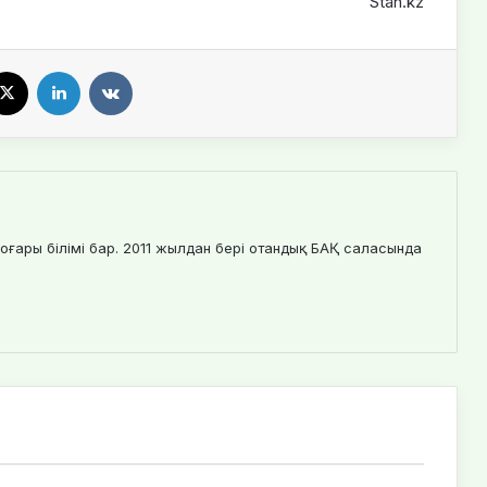
Stan.kz
X
LinkedIn
VKontakte
оғары білімі бар. 2011 жылдан бері отандық БАҚ саласында