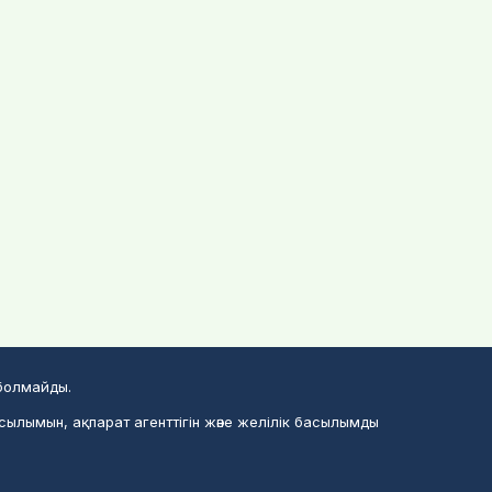
 болмайды.
сылымын, ақпарат агенттігін және желілік басылымды