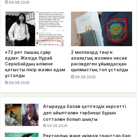
09.08.2026
«72 рет пышақ сұғар
2 миллиард теңге:
едім»: Желіде Нұрай
алаяқтық жолмен несие
Серікбайдың өліміне
рәсімдеген ұйымдасқан
қатысты пікір жазған адам
қылмыстық топ ұсталды
ұсталды
06.08.2026
06.08.2026
Атырауда балаға қатігездік көрсетті
деп айыпталған тәрбиеші бұрын
сотталған болып шықты
09.08.2026
Ректорлық және әкімдік гранттар бар: