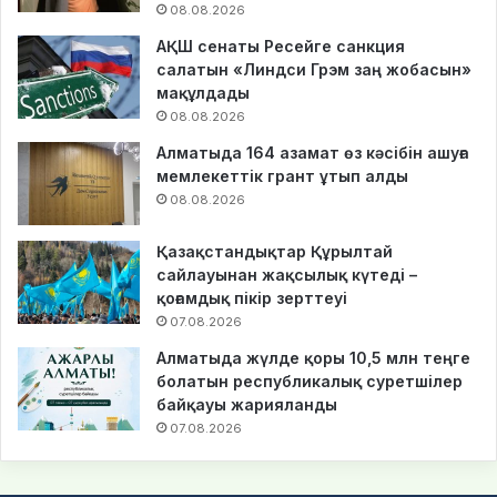
08.08.2026
АҚШ сенаты Ресейге санкция
салатын «Линдси Грэм заң жобасын»
мақұлдады
08.08.2026
Алматыда 164 азамат өз кәсібін ашуға
мемлекеттік грант ұтып алды
08.08.2026
Қазақстандықтар Құрылтай
сайлауынан жақсылық күтеді –
қоғамдық пікір зерттеуі
07.08.2026
Алматыда жүлде қоры 10,5 млн теңге
болатын республикалық суретшілер
байқауы жарияланды
07.08.2026