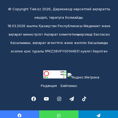
© Copyright Tiek.kz 2026, Дереккөзді көрсетпей ақпаратты
көшіріп, таратуға болмайды.
18.03.2026 жылғы Қазақстан Республикасы Мәдениет және
ақпарат министрлігі Ақпарат комитетінің мерзімді баспасөз
басылымын, ақпарат агенттігін және желілік басылымды
есепке қою туралы №KZ28VPY00144831 куәлігі берілген
Редакция
Байланыс
Facebook
YouTube
Instagram
Telegram
TikTok