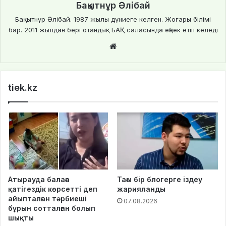
Бақытнұр Әлібай
Бақытнұр Әлібай. 1987 жылы дүниеге келген. Жоғары білімі
бар. 2011 жылдан бері отандық БАҚ саласында еңбек етіп келеді
We
bsi
te
tiek.kz
Атырауда балаға
Тағы бір блогерге іздеу
қатігездік көрсетті деп
жарияланды
айыпталған тәрбиеші
07.08.2026
бұрын сотталған болып
шықты