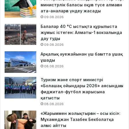
министрлік баласы оқуға түсе алмаған
ата-аналарға үндеу жасады
09.08.2026
Балалар 40 °C ыстықта құрылыста
жұмыс істеген: Алматы-1 вокзалында
дау туды
09.08.2026
Арқалық әуежайынан үш бағытта ұшақ
ұшады
08.08.2026
Туризм және спорт министрі
«Болашақ ойындары 2026» аясындағы
фиджитал-футбол жарысына
қатысты
08.08.2026
«Жарыммен жолықтырған – осы кісі»:
Мұхамеджан Тазабек Бекболатқа
алғыс айтты