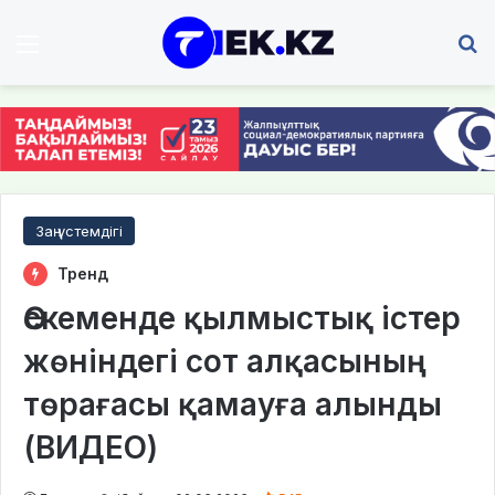
Мәзір
І
Заң үстемдігі
Тренд
Өскеменде қылмыстық істер
жөніндегі сот алқасының
төрағасы қамауға алынды
(ВИДЕО)