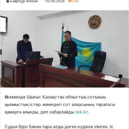
Бақытнұр Әлібай
02.06.2026
545
Өскеменде Шығыс Қазақстан облыстық сотының
қылмыстық істер жөніндегі сот алқасының төрағасы
қамауға алынды, деп хабарлайды
tiek.kz
.
Судья Әділ Бәкин пара алды деген күдікке ілінген. Іс