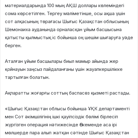
материалдарында 100 мың АҚШ доллары көлеміндегі
сома көрсетілген. Тергеу мәліметінше, осы ақша үшін
сот алқасының төрағасы Шығыс Қазақстан облысының
Шемонаиха ауданында орналасқан ұйым басшысына
қатысты қылмыстық іс бойынша оң шешім шығаруға уәде
берген.
Аталған ұйым басшылары биыл мамыр айында жер
қойнауын заңсыз пайдаланғаны үшін жауапкершілікке
тартылған болатын.
Ақпаратты жоғарғы соттың баспасөз қызметі растады.
«Шығыс Қазақстан облысы бойынша ҰҚК департаменті
мен Сот әкімшілігінің ішкі қауіпсіздік бөлімі бірлесіп
жүргізген операция нәтижесінде Өскеменде аса ірі
мөлшерде пара алып жатқан сәтінде Шығыс Қазақстан