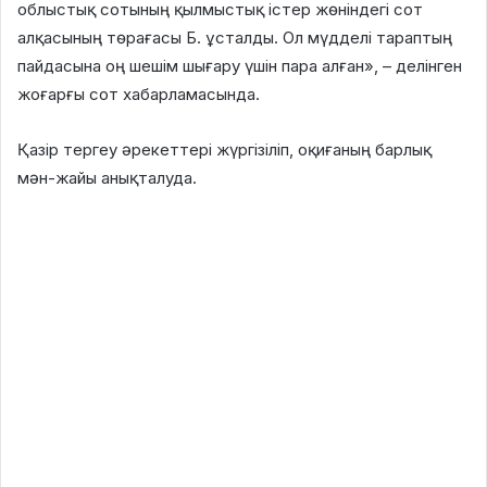
облыстық сотының қылмыстық істер жөніндегі сот
алқасының төрағасы Б. ұсталды. Ол мүдделі тараптың
пайдасына оң шешім шығару үшін пара алған», – делінген
жоғарғы сот хабарламасында.
Қазір тергеу әрекеттері жүргізіліп, оқиғаның барлық
мән-жайы анықталуда.