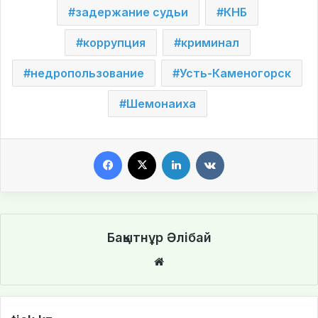
задержание судьи
КНБ
коррупция
криминал
недропользование
Усть-Каменогорск
Шемонаиха
Facebook
X
LinkedIn
VKontakte
Бақытнұр Әлібай
We
bsi
te