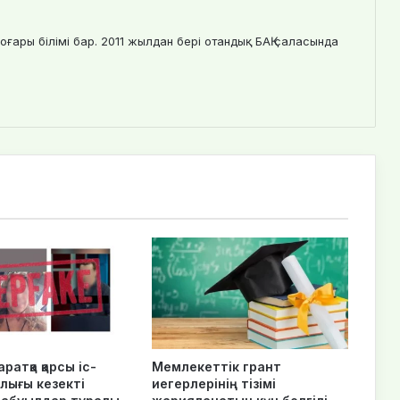
оғары білімі бар. 2011 жылдан бері отандық БАҚ саласында
ратқа қарсы іс-
Мемлекеттік грант
лығы кезекті
иегерлерінің тізімі