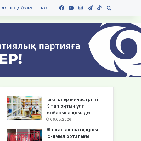
Facebook
YouTube
Instagram
Telegram
TikTok
Іздеу
ЛЛЕКТ ДӘУІРІ
RU
Ішкі істер министрлігі
Кітап оқитын ұлт
жобасына қосылды
06.08.2026
Жалған ақпаратқа қарсы
іс-қимыл орталығы