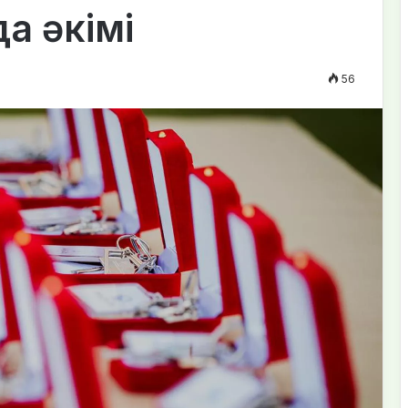
да әкімі
56