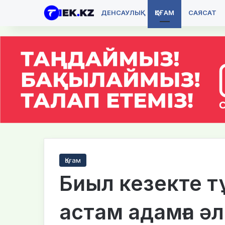
ДЕНСАУЛЫҚ
ҚОҒАМ
САЯСАТ
Қоғам
Биыл кезекте т
астам адамға ә