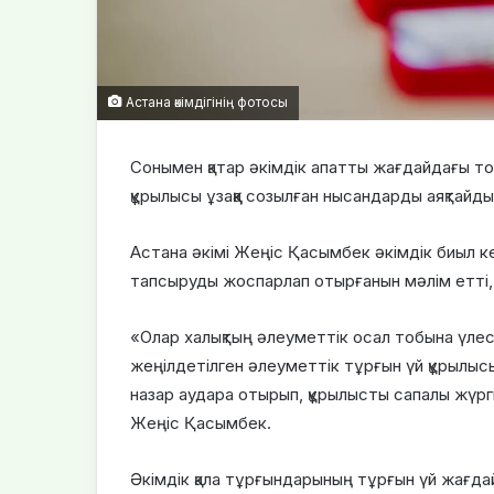
Астана әкімдігінің фотосы
Сонымен қатар әкімдік апатты жағдайдағы т
құрылысы ұзаққа созылған нысандарды аяқтайды
Астана әкімі Жеңіс Қасымбек әкімдік биыл 
тапсыруды жоспарлап отырғанын мәлім етті, 
«Олар халықтың әлеуметтік осал тобына үлест
жеңілдетілген әлеуметтік тұрғын үй құрылы
назар аудара отырып, құрылысты сапалы жүрг
Жеңіс Қасымбек.
Әкімдік қала тұрғындарының тұрғын үй жағда