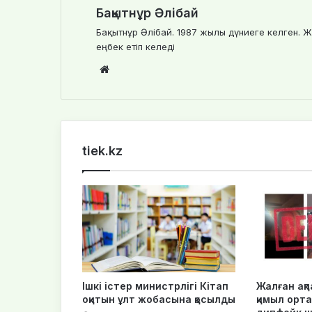
Бақытнұр Әлібай
Бақытнұр Әлібай. 1987 жылы дүниеге келген. Ж
еңбек етіп келеді
Website
tiek.kz
Ішкі істер министрлігі Кітап
Жалған ақпа
оқитын ұлт жобасына қосылды
қимыл орта