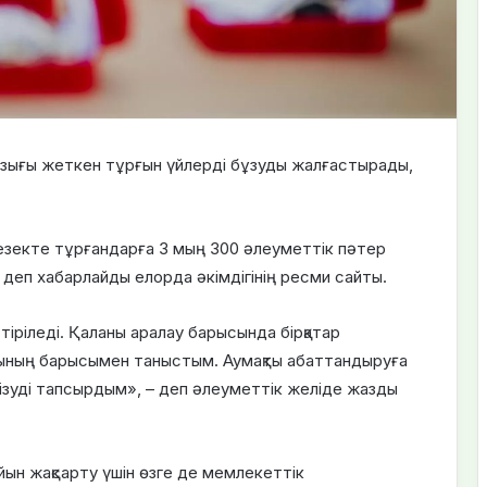
озығы жеткен тұрғын үйлерді бұзуды жалғастырады,
кезекте тұрғандарға 3 мың 300 әлеуметтік пәтер
деп хабарлайды елорда әкімдігінің ресми сайты.
іріледі. Қаланы аралау барысында бірқатар
сының барысымен таныстым. Аумақты абаттандыруға
ізуді тапсырдым», – деп әлеуметтік желіде жазды
йын жақсарту үшін өзге де мемлекеттік