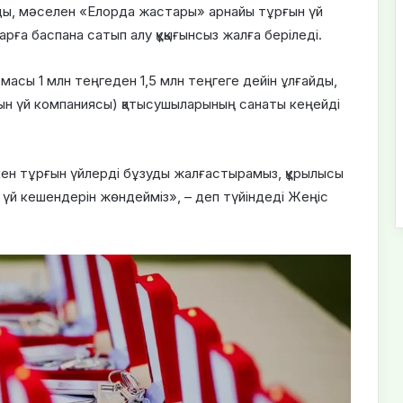
ы, мәселен «Елорда жастары» арнайы тұрғын үй
ға баспана сатып алу құқығынсыз жалға беріледі.
асы 1 млн теңгеден 1,5 млн теңгеге дейін ұлғайды,
ғын үй компаниясы) қатысушыларының санаты кеңейді
ен тұрғын үйлерді бұзуды жалғастырамыз, құрылысы
н үй кешендерін жөндейміз», – деп түйіндеді Жеңіс