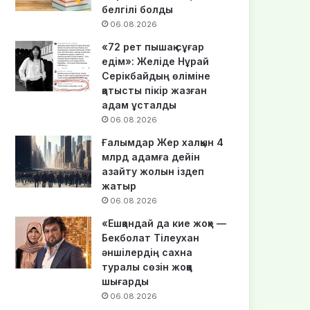
белгілі болды
06.08.2026
«72 рет пышақ сұғар
едім»: Желіде Нұрай
Серікбайдың өліміне
қатысты пікір жазған
адам ұсталды
06.08.2026
Ғалымдар Жер халқын 4
млрд адамға дейін
азайту жолын іздеп
жатыр
06.08.2026
«Ешқандай да кие жоқ» —
Бекболат Тілеухан
әншілердің сахна
туралы сөзін жоққа
шығарды
06.08.2026