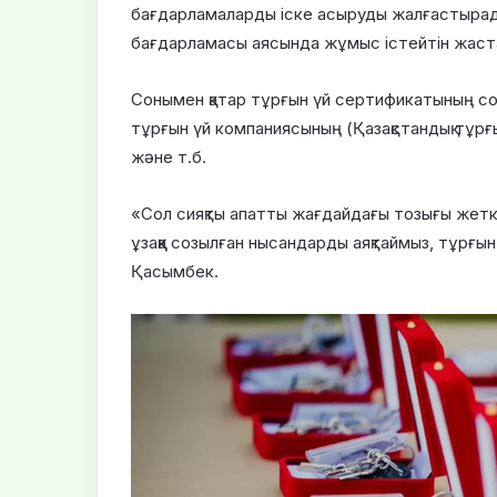
бағдарламаларды іске асыруды жалғастырад
бағдарламасы аясында жұмыс істейтін жастар
Сонымен қатар тұрғын үй сертификатының сом
тұрғын үй компаниясының (Қазақстандық тұр
және т.б.
«Сол сияқты апатты жағдайдағы тозығы жетк
ұзаққа созылған нысандарды аяқтаймыз, тұрғы
Қасымбек.