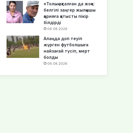
«Толық ақталған да жоқ»:
белгілі заңгер жылқышы
қарияға қатысты пікір
білдірді
06.08.2026
Алаңда доп теуіп
жүрген футболшыға
найзағай түсіп, мерт
болды
06.08.2026