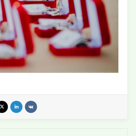
cebook
X
LinkedIn
VKontakte