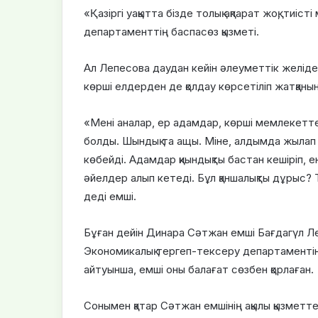
«Қазіргі уақытта бізде толық ақпарат жоқ, тиіс
департаменттің баспасөз қызметі.
Ал Лепесова даудан кейін әлеуметтік желіде
көрші елдерден де қолдау көрсетіліп жатқаны
«Мені аналар, ер адамдар, көрші мемлекетт
болды. Шындық та ащы. Міне, алдымда жылап
көбейді. Адамдар қиындықты бастан кешіріп, е
әйелдер алып кетеді. Бұл қаншалықты дұрыс? Т
деді емші.
Бұған дейін Динара Сәтжан емші Бағдагүл Ле
Экономикалық тергеп-тексеру департаментіне 
айтуынша, емші оны балағат сөзбен қорлаған.
Сонымен қатар Сәтжан емшінің ақылы қызметте