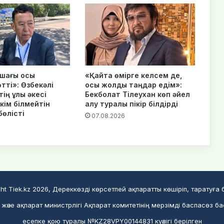
шағы осы
«Қайта өмірге келсем де,
тті»: Өзбекәлі
осы жолды таңдар едім»:
ің ұлы әкесі
Бекболат Тілеухан көп әйел
кім білмейтін
алу туралы пікір білдірді
бөлісті
07.08.2026
ht Tiek.kz 2026, Дереккөзді көрсетпей ақпаратты көшіріп, таратуға
және ақпарат министрлігі Ақпарат комитетінің мерзімді баспасөз ба
есепке қою туралы №KZ28VPY00144831 куәлігі берілген