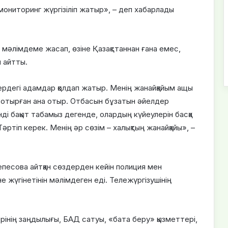
ті мониторинг жүргізіліп жатыр», – деп хабарлады
 мәлімдеме жасап, өзіне Қазақстаннан ғана емес,
н айтты.
ердегі адамдар қолдап жатыр. Менің жанайқайым ащы
 отырған ана отыр. Отбасын бұзатын әйелдер
нді бақыт табамыз дегенде, олардың күйеулерін басқа
әртіп керек. Менің әр сөзім – халықтың жанайқайы», –
песова айтқан сөздерден кейін полиция мен
жүгінетінін мәлімдеген еді. Тележүргізушінің
рінің заңдылығы, БАД сатуы, «бата беру» қызметтері,