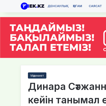
ДЕНСАУЛЫҚ
ҚОҒАМ
САЯСАТ
Мәдениет
Динара Сәтжан
кейін танымал 