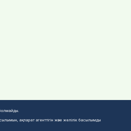
 болмайды.
сылымын, ақпарат агенттігін және желілік басылымды