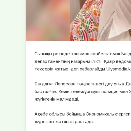
Сынықшы ретінде танымал ақтөбелік емші Бағ
департаментінің назарына ілікті. Қазір ведо
тексеріп жатыр, деп хабарлайды Ulysmedia.k
Бағдагүл Лепесова төңірегіндегі дау оның Ди
басталған. Кейін тележүргізуші полиция мен
жүгінгенін мәлімдеді.
Ақтөбе облысы бойынша Экономикалық тергеп-
жүргізіліп жатқанын растады.