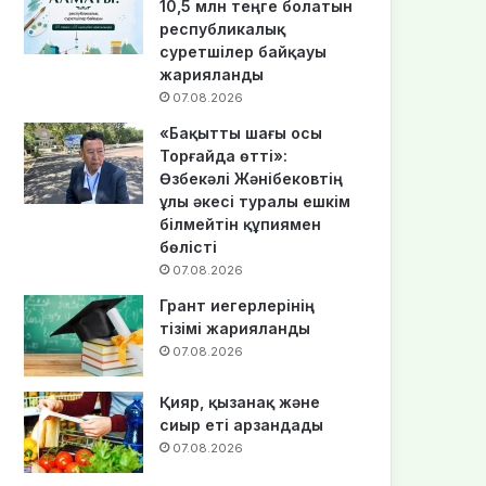
10,5 млн теңге болатын
республикалық
суретшілер байқауы
жарияланды
07.08.2026
«Бақытты шағы осы
Торғайда өтті»:
Өзбекәлі Жәнібековтің
ұлы әкесі туралы ешкім
білмейтін құпиямен
бөлісті
07.08.2026
Грант иегерлерінің
тізімі жарияланды
07.08.2026
Қияр, қызанақ және
сиыр еті арзандады
07.08.2026