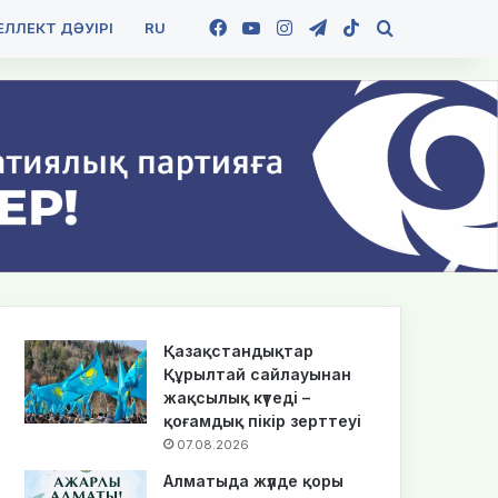
Facebook
YouTube
Instagram
Telegram
TikTok
Іздеу
ЛЛЕКТ ДӘУІРІ
RU
Қазақстандықтар
Құрылтай сайлауынан
жақсылық күтеді –
қоғамдық пікір зерттеуі
07.08.2026
Алматыда жүлде қоры