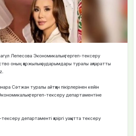
дагүл Лепесова Экономикалық тергеп-тексеру
мство оның қаржылық аударымдары туралы ақпаратты
z.
нара Сәтжан туралы айтқан пікірлерінен кейін
 Экономикалық тергеп-тексеру департаментіне
тексеру департаменті қазіргі уақытта тексеру