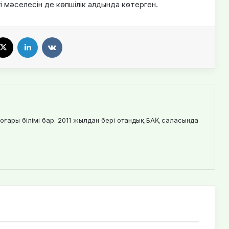
уі мәселесін де көпшілік алдында көтерген.
X
LinkedIn
VKontakte
оғары білімі бар. 2011 жылдан бері отандық БАҚ саласында