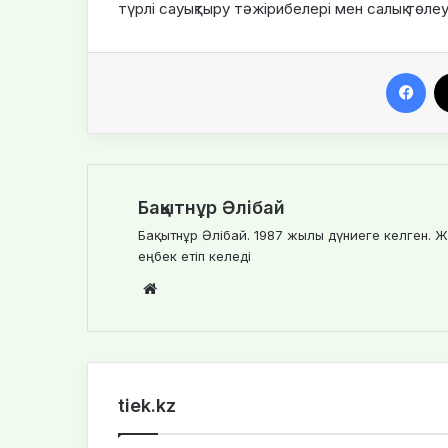
түрлі сауықтыру тәжірибелері мен салық төле
Facebook
Бақытнұр Әлібай
Бақытнұр Әлібай. 1987 жылы дүниеге келген. Ж
еңбек етіп келеді
We
bsi
te
tiek.kz