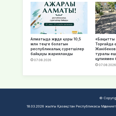
Алматыда жүлде қоры 10,5
«Бақытты 
млн теңге болатын
Торғайда ө
республикалық суретшілер
Жәнібековт
байқауы жарияланды
туралы еш
құпиямен 
07.08.2026
07.08.2026
© Copyrig
18.03.2026 жылғы Қазақстан Республикасы Мәдениет 