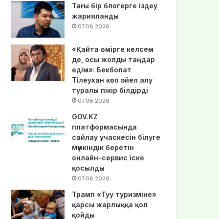
Тағы бір блогерге іздеу
жарияланды
07.08.2026
«Қайта өмірге келсем
де, осы жолды таңдар
едім»: Бекболат
Тілеухан көп әйел алу
туралы пікір білдірді
07.08.2026
GOV.KZ
платформасында
сайлау учаскесін білуге
мүмкіндік беретін
онлайн-сервис іске
қосылды
07.08.2026
Трамп «Туу туризміне»
қарсы жарлыққа қол
қойды