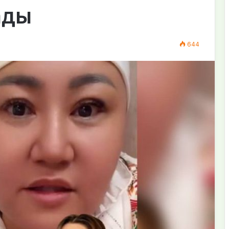
ады
644