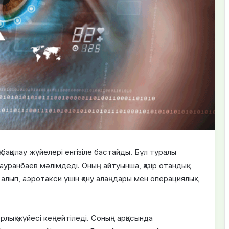
бақылау жүйелері енгізіле бастайды. Бұл туралы
уранбаев мәлімдеді. Оның айтуынша, қазір отандық
алып, аэротакси үшін қону алаңдары мен операциялық
лық жүйесі кеңейтіледі. Соның арқасында