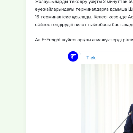
жолаушыларды тексеру уақыты 3 минуттан 50 с
әуежайларындағы терминалдарға қосымша Шым
16 терминал іске қосылады. Келесі кезеңде 
сәйкестендірудің пилоттық жобасы басталад
Ал E-Freight жүйесі арқылы авиажүктерді рәсім