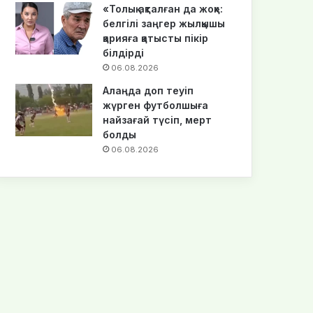
«Толық ақталған да жоқ»:
белгілі заңгер жылқышы
қарияға қатысты пікір
білдірді
06.08.2026
Алаңда доп теуіп
жүрген футболшыға
найзағай түсіп, мерт
болды
06.08.2026