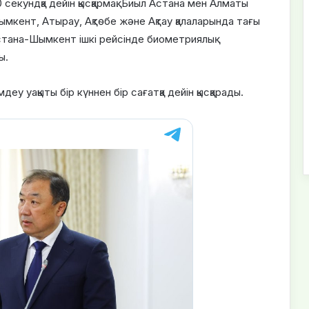
екундқа дейін қысқармақ. Биыл Астана мен Алматы
кент, Атырау, Ақтөбе және Ақтау қалаларында тағы
Астана-Шымкент ішкі рейсінде биометриялық
ы.
деу уақыты бір күннен бір сағатқа дейін қысқарады.