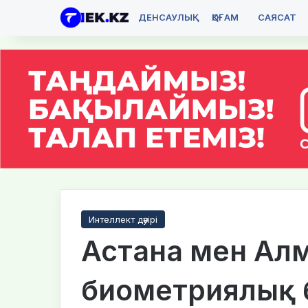
ДЕНСАУЛЫҚ
ҚОҒАМ
САЯСАТ
Интеллект дәуірі
Астана мен Ал
биометриялық 