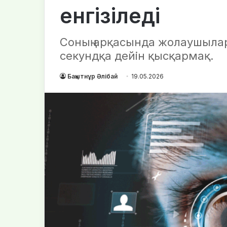
енгізіледі
Соның арқасында жолаушылар
секундқа дейін қысқармақ.
Бақытнұр Әлібай
19.05.2026