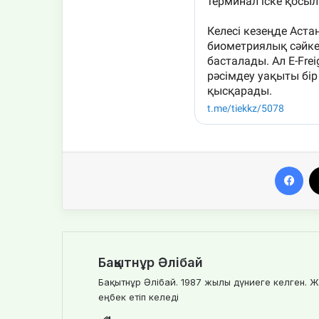
Facebook
Бақытнұр Әлібай
Бақытнұр Әлібай. 1987 жылы дүниеге келген. Ж
еңбек етіп келеді