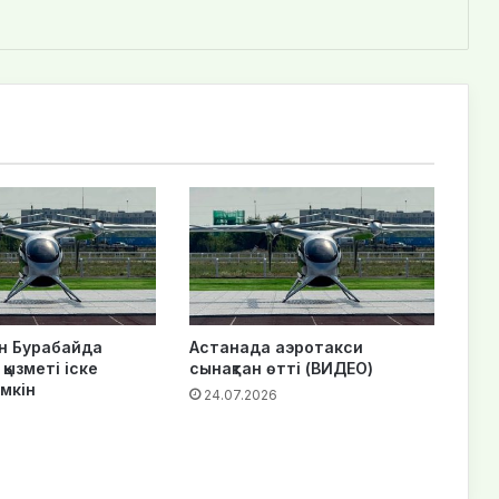
н Бурабайда
Астанада аэротакси
қызметі іске
сынақтан өтті (ВИДЕО)
мкін
24.07.2026