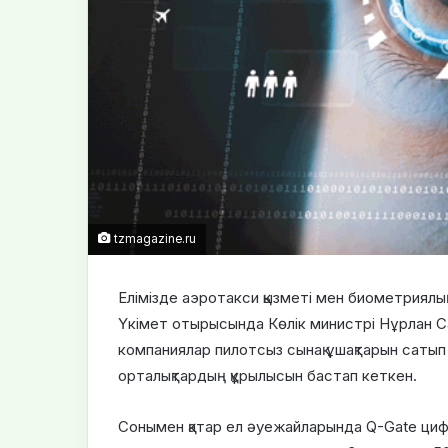
tzmagazine.ru
Елімізде аэротакси қызметі мен биометриялық 
Үкімет отырысында Көлік министрі Нұрлан Са
компаниялар пилотсыз сынақ ұшақтарын сатып 
орталықтардың құрылысын бастап кеткен.
Сонымен қатар ел әуежайларында Q-Gate цифр