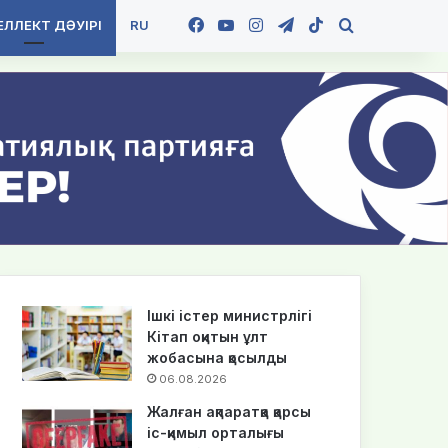
Facebook
YouTube
Instagram
Telegram
TikTok
Іздеу
ЛЛЕКТ ДӘУІРІ
RU
Ішкі істер министрлігі
Кітап оқитын ұлт
жобасына қосылды
06.08.2026
Жалған ақпаратқа қарсы
іс-қимыл орталығы