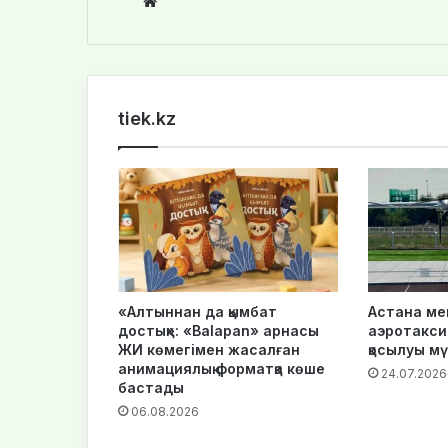
We
bsi
te
tiek.kz
«Алтыннан да қымбат
Астана ме
достық»: «Balapan» арнасы
аэротакси 
ЖИ көмегімен жасалған
қосылуы мү
анимациялық форматқа көше
24.07.2026
бастады
06.08.2026