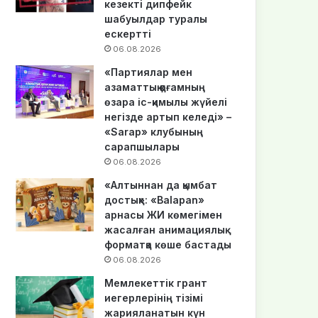
кезекті дипфейк
шабуылдар туралы
ескертті
06.08.2026
«Партиялар мен
азаматтық қоғамның
өзара іс-қимылы жүйелі
негізде артып келеді» –
«Sarap» клубының
сарапшылары
06.08.2026
«Алтыннан да қымбат
достық»: «Balapan»
арнасы ЖИ көмегімен
жасалған анимациялық
форматқа көше бастады
06.08.2026
Мемлекеттік грант
иегерлерінің тізімі
жарияланатын күн