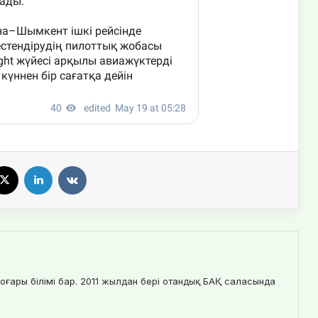
X
LinkedIn
VKontakte
оғары білімі бар. 2011 жылдан бері отандық БАҚ саласында