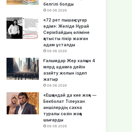
белгілі болды
06.08.2026
«72 рет пышақ сұғар
едім»: Желіде Нұрай
Серікбайдың өліміне
қатысты пікір жазған
адам ұсталды
06.08.2026
Ғалымдар Жер халқын 4
млрд адамға дейін
азайту жолын іздеп
жатыр
06.08.2026
«Ешқандай да кие жоқ» —
Бекболат Тілеухан
әншілердің сахна
туралы сөзін жоққа
шығарды
06.08.2026