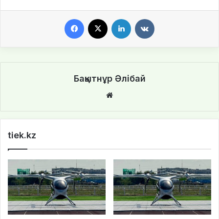
Facebook
X
LinkedIn
VKontakte
Бақытнұр Әлібай
We
bsi
te
tiek.kz