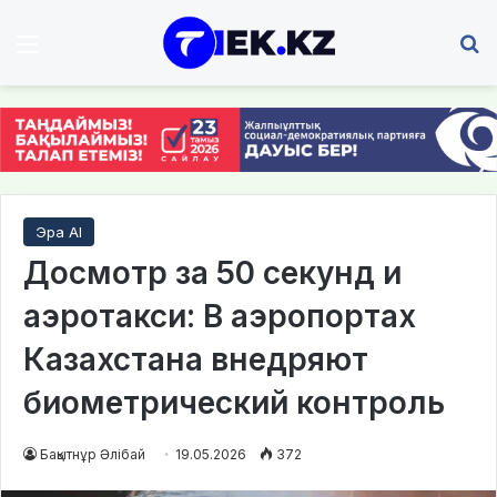
Мәзір
І
Эра AI
Досмотр за 50 секунд и
аэротакси: В аэропортах
Казахстана внедряют
биометрический контроль
Бақытнұр Әлібай
19.05.2026
372