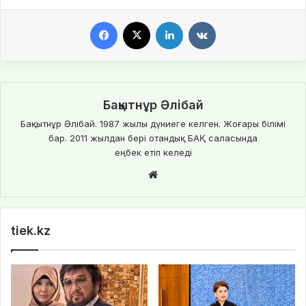
Facebook
X
LinkedIn
VKontakte
Бақытнұр Әлібай
Бақытнұр Әлібай. 1987 жылы дүниеге келген. Жоғары білімі
бар. 2011 жылдан бері отандық БАҚ саласында
еңбек етіп келеді
We
bsi
te
tiek.kz