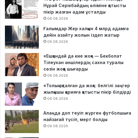
Нұрай Серікбайдың өліміне қатысты
пікір жазған адам ұсталды
06.08.2026
Ғалымдар Жер халқын 4 млрд адамға
дейін азайту жолын іздеп жатыр
06.08.2026
«Ешқандай да кие жоқ» — Бекболат
Тілеухан әншілердің сахна туралы
сөзін жоққа шығарды
06.08.2026
«Толық ақталған да жоқ»: белгілі заңгер
жылқышы қарияға қатысты пікір білдірді
06.08.2026
Алаңда доп теуіп жүрген футболшыға
найзағай түсіп, мерт болды
06.08.2026