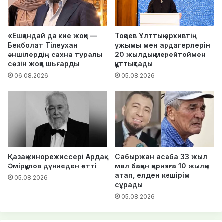
«Ешқандай да кие жоқ» —
Тоқаев Ұлттық архивтің
Бекболат Тілеухан
ұжымы мен ардагерлерін
әншілердің сахна туралы
20 жылдық мерейтоймен
сөзін жоққа шығарды
құттықтады
06.08.2026
05.08.2026
Қазақ кинорежиссері Ардақ
Сабыржан асаба 33 жыл
Әмірқұлов дүниеден өтті
мал баққан қарияға 10 жылқы
атап, елден кешірім
05.08.2026
сұрады
05.08.2026