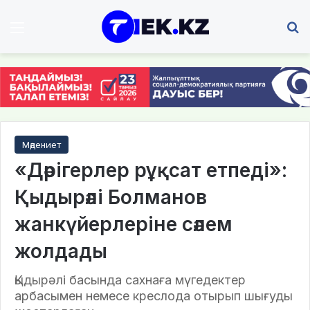
Мәзір
І
Мәдениет
«Дәрігерлер рұқсат етпеді»:
Қыдырәлі Болманов
жанкүйерлеріне сәлем
жолдады
Қыдырәлі басында сахнаға мүгедектер
арбасымен немесе креслода отырып шығуды