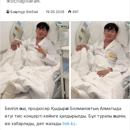
жоспарлаған.
Бақытнұр Әлібай
19.05.2026
491
Белгілі әнші, продюсер Қыдырәлі Болмановтың Алматыда
өтуі тиіс концерті кейінге қалдырылды. Бұл туралы әншінің
өзі хабарлады, деп жазады
tiek.kz
.