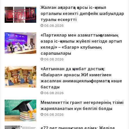
Жалған ақпаратқа қарсы іс-қимыл
орталығы кезекті дипфейк шабуылдар
туралы ескертті
06.08.2026
«Партиялар мен азаматтық қоғамның
өзара іс-қимылы жүйелі негізде артып
келеді» – «Sarap» клубының
сарапшылары
06.08.2026
«Алтыннан да қымбат достық»:
«Balapan» арнасы ЖИ көмегімен
жасалған анимациялық форматқа көше
бастады
06.08.2026
Мемлекеттік грант иегерлерінің тізімі
жарияланатын күн белгілі болды
06.08.2026
«72 рет пышақ сұғар едім»: Желіде