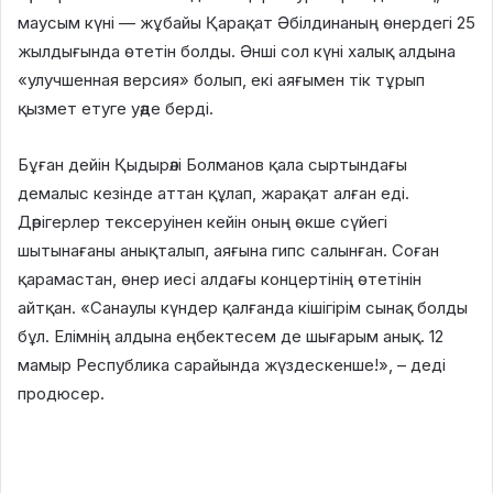
маусым күні — жұбайы Қарақат Әбілдинаның өнердегі 25
жылдығында өтетін болды. Әнші сол күні халық алдына
«улучшенная версия» болып, екі аяғымен тік тұрып
қызмет етуге уәде берді.
Бұған дейін Қыдырәлі Болманов қала сыртындағы
демалыс кезінде аттан құлап, жарақат алған еді.
Дәрігерлер тексеруінен кейін оның өкше сүйегі
шытынағаны анықталып, аяғына гипс салынған. Соған
қарамастан, өнер иесі алдағы концертінің өтетінін
айтқан. «Санаулы күндер қалғанда кішігірім сынақ болды
бұл. Елімнің алдына еңбектесем де шығарым анық. 12
мамыр Республика сарайында жүздескенше!», – деді
продюсер.