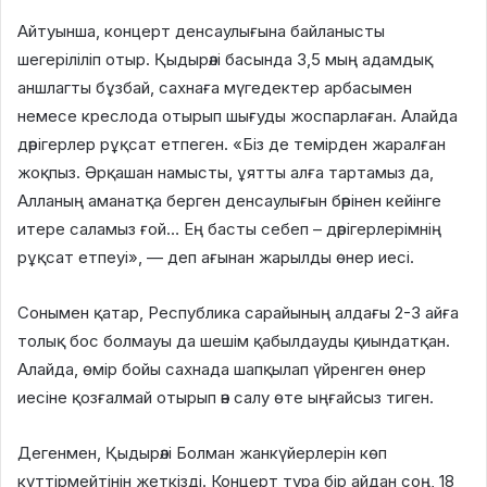
Айтуынша, концерт денсаулығына байланысты
шегеріліліп отыр. Қыдырәлі басында 3,5 мың адамдық
аншлагты бұзбай, сахнаға мүгедектер арбасымен
немесе креслода отырып шығуды жоспарлаған. Алайда
дәрігерлер рұқсат етпеген. «Біз де темірден жаралған
жоқпыз. Әрқашан намысты, ұятты алға тартамыз да,
Алланың аманатқа берген денсаулығын бәрінен кейінге
итере саламыз ғой… Ең басты себеп – дәрігерлерімнің
рұқсат етпеуі», — деп ағынан жарылды өнер иесі.
Сонымен қатар, Республика сарайының алдағы 2-3 айға
толық бос болмауы да шешім қабылдауды қиындатқан.
Алайда, өмір бойы сахнада шапқылап үйренген өнер
иесіне қозғалмай отырып ән салу өте ыңғайсыз тиген.
Дегенмен, Қыдырәлі Болман жанкүйерлерін көп
күттірмейтінін жеткізді. Концерт тура бір айдан соң, 18