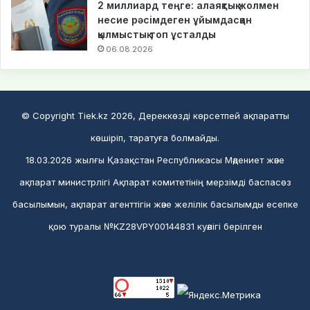
2 миллиард теңге: алаяқтық жолмен
несие рәсімдеген ұйымдасқан
қылмыстық топ ұсталды
06.08.2026
© Copyright Tiek.kz 2026, Дереккөзді көрсетпей ақпаратты
көшіріп, таратуға болмайды.
18.03.2026 жылғы Қазақстан Республикасы Мәдениет және
ақпарат министрлігі Ақпарат комитетінің мерзімді баспасөз
басылымын, ақпарат агенттігін және желілік басылымды есепке
қою туралы №KZ28VPY00144831 куәлігі берілген