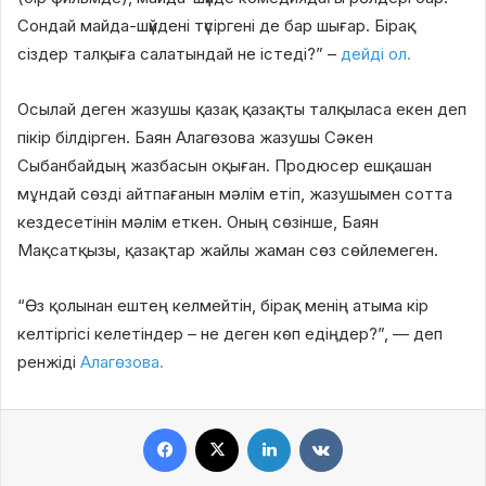
Сондай майда-шүйдені түсіргені де бар шығар. Бірақ
сіздер талқыға салатындай не істеді?” –
дейді ол.
Осылай деген жазушы қазақ қазақты талқыласа екен деп
пікір білдірген. Баян Алагөзова
жазушы Сәкен
Сыбанбайдың жазбасын оқыған. Продюсер ешқашан
мұндай сөзді айтпағанын мәлім етіп, жазушымен сотта
кездесетінін мәлім еткен.
Оның сөзінше, Баян
Мақсатқызы, қазақтар жайлы жаман сөз сөйлемеген.
“Өз қолынан ештең келмейтін, бірақ менің атыма кір
келтіргісі келетіндер – не деген көп едіңдер?”, — деп
ренжіді
Алагөзова.
Facebook
X
LinkedIn
VKontakte