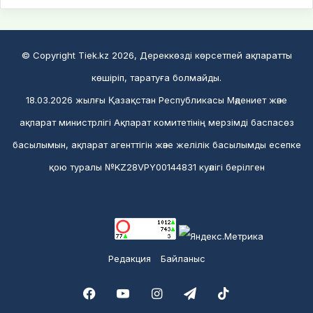
© Copyright Tiek.kz 2026, Дереккөзді көрсетпей ақпаратты
көшіріп, таратуға болмайды.
18.03.2026 жылғы Қазақстан Республикасы Мәдениет және
ақпарат министрлігі Ақпарат комитетінің мерзімді баспасөз
басылымын, ақпарат агенттігін және желілік басылымды есепке
қою туралы №KZ28VPY00144831 куәлігі берілген
Редакция
Байланыс
Facebook
YouTube
Instagram
Telegram
TikTok