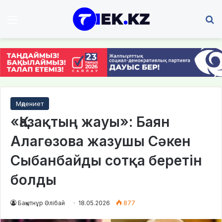
Мәзір
І
Мәдениет
«Қазақтың жауы»: Баян
Алагөзова жазушы Сәкен
Сыбанбайды сотқа беретін
болды
Бақытнұр Әлібай
18.05.2026
877