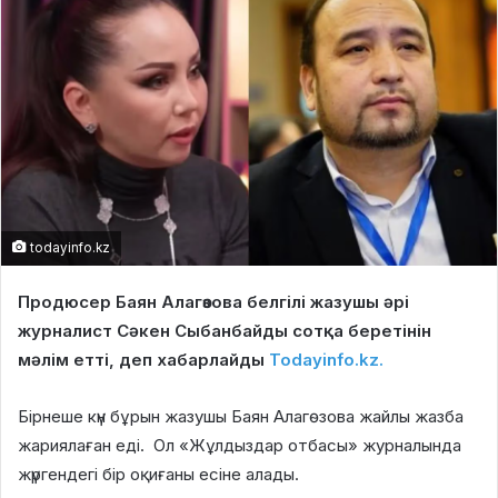
todayinfo.kz
Продюсер Баян Алагөзова белгілі жазушы әрі
журналист Сәкен Сыбанбайды сотқа беретінін
мәлім етті, деп хабарлайды
Todayinfo.kz.
Бірнеше күн бұрын жазушы Баян Алагөзова жайлы жазба
жариялаған еді. Ол «Жұлдыздар отбасы» журналында
жүргендегі бір оқиғаны есіне алады.