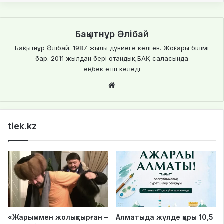
Бақытнұр Әлібай
Бақытнұр Әлібай. 1987 жылы дүниеге келген. Жоғары білімі
бар. 2011 жылдан бері отандық БАҚ саласында
еңбек етіп келеді
We
bsi
te
tiek.kz
«Жарыммен жолықтырған –
Алматыда жүлде қоры 10,5