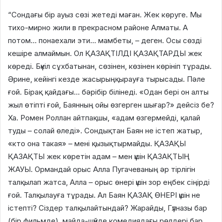
“Сондағы бір ауыз сөзі жетеді маған. Жек көруге. Мы
тихо-мирно жили в прекрасном районе Алматы. А
потом… понаехали эти… мамбеты, – деген. Осы сөзді
кешіре алмаймын. Ол ҚАЗАҚТІЛДІ ҚАЗАҚТАРДЫ жек
көреді. Бүкіл сұхбатынан, сөзінен, көзінен көрініп тұрады.
Әрине, кейінгі кезде жасырыңқырауға тырысады. Пәле
ғой. Бірақ қайдағы… бәрібір білінеді. «Одан бері он алты
жыл өтіпті ғой, Баянның ойы өзгерген шығар?» дейсіз бе?
Ха. Ромен Роллан айтпақшы, «адам өзгермейді, қалай
туды – солай өледі». Сондықтан Баян не істеп жатыр,
«кто она такая» – мені қызықтырмайды. ҚАЗАҚЫ
ҚАЗАҚТЫ жек көретін адам – мен үшін ҚАЗАҚТЫҢ
ЖАУЫ. Ормандай орыс Алла Пугачеваның әр тірлігін
талқылап жатса, Алла – орыс өнері үшін зор еңбек сіңірді
ғой. Талқылауға тұрады. Ал Баян ҚАЗАҚ ӨНЕРІ үшін не
істепті? Сіздер талқылайтындай? Жарайды, Гүлназы бар
(бір фильмде), майда-шүйде комедиядағы рөлдері бар.