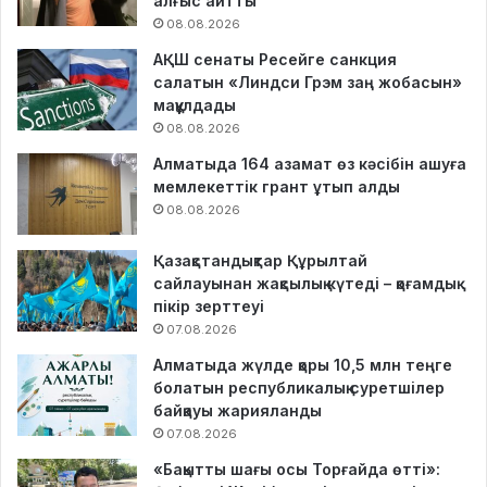
алғыс айтты
08.08.2026
АҚШ сенаты Ресейге санкция
салатын «Линдси Грэм заң жобасын»
мақұлдады
08.08.2026
Алматыда 164 азамат өз кәсібін ашуға
мемлекеттік грант ұтып алды
08.08.2026
Қазақстандықтар Құрылтай
сайлауынан жақсылық күтеді – қоғамдық
пікір зерттеуі
07.08.2026
Алматыда жүлде қоры 10,5 млн теңге
болатын республикалық суретшілер
байқауы жарияланды
07.08.2026
«Бақытты шағы осы Торғайда өтті»: