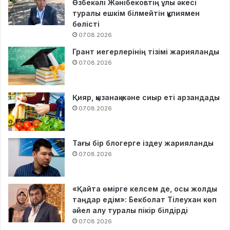
Өзбекәлі Жәнібековтің ұлы әкесі
туралы ешкім білмейтін құпиямен
бөлісті
07.08.2026
Грант иегерлерінің тізімі жарияланды
07.08.2026
Қияр, қызанақ және сиыр еті арзандады
07.08.2026
Тағы бір блогерге іздеу жарияланды
07.08.2026
«Қайта өмірге келсем де, осы жолды
таңдар едім»: Бекболат Тілеухан көп
әйел алу туралы пікір білдірді
07.08.2026