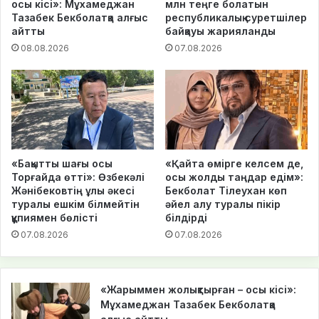
осы кісі»: Мұхамеджан
млн теңге болатын
Тазабек Бекболатқа алғыс
республикалық суретшілер
айтты
байқауы жарияланды
08.08.2026
07.08.2026
«Бақытты шағы осы
«Қайта өмірге келсем де,
Торғайда өтті»: Өзбекәлі
осы жолды таңдар едім»:
Жәнібековтің ұлы әкесі
Бекболат Тілеухан көп
туралы ешкім білмейтін
әйел алу туралы пікір
құпиямен бөлісті
білдірді
07.08.2026
07.08.2026
«Жарыммен жолықтырған – осы кісі»:
Мұхамеджан Тазабек Бекболатқа