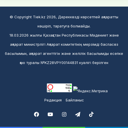
© Copyright Tiek.kz 2026, Дереккөзді көрсетпей ақпаратты
көшіріп, таратуға болмайды.
18.03.2026 жылғы Қазақстан Республикасы Мәдениет және
ақпарат министрлігі Ақпарат комитетінің мерзімді баспасөз
басылымын, ақпарат агенттігін және желілік басылымды есепке
қою туралы №KZ28VPY00144831 куәлігі берілген
Редакция
Байланыс
Facebook
YouTube
Instagram
Telegram
TikTok