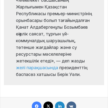
«Мемлекет басшысының
Жарлығымен Қазақстан
Республикасы премьер-министрінің
орынбасары болып тағайындалған
Қанат Алдабергенұлы Бозымбаев
өңірлік саясат, тұрғын үй-
коммуналдық шаруашылық,
төтенше жағдайлар және су
ресурстары мәселелеріне
жетекшілік етеді», — деп жазды
желі парақшасында
президенттің
баспасөз хатшысы Берік Уәли.
Facebook
X
LinkedIn
VKontakte