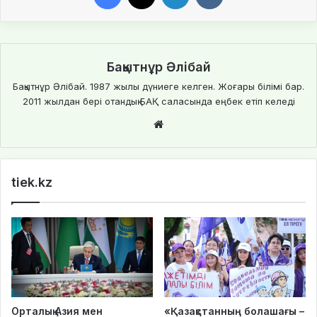
Бақытнұр Әлібай
Бақытнұр Әлібай. 1987 жылы дүниеге келген. Жоғары білімі бар.
2011 жылдан бері отандық БАҚ саласында еңбек етіп келеді
Website
tiek.kz
Орталық Азия мен
«Қазақстанның болашағы –