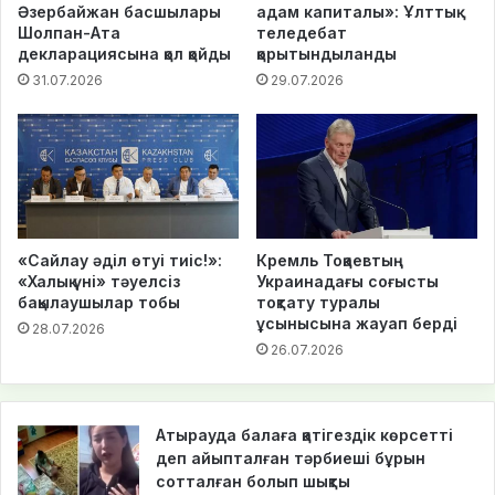
Әзербайжан басшылары
адам капиталы»: Ұлттық
Шолпан-Ата
теледебат
декларациясына қол қойды
қорытындыланды
31.07.2026
29.07.2026
«Сайлау әділ өтуі тиіс!»:
Кремль Тоқаевтың
«Халық үні» тәуелсіз
Украинадағы соғысты
бақылаушылар тобы
тоқтату туралы
ұсынысына жауап берді
28.07.2026
26.07.2026
Атырауда балаға қатігездік көрсетті
деп айыпталған тәрбиеші бұрын
сотталған болып шықты