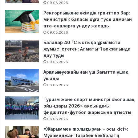
09.08.2026
Ректорлық және әкімдік гранттар бар:
министрлік баласы оқуға түсе алмаған
ата-аналарға үндеу жасады
09.08.2026
Балалар 40 °C ыстықта құрылыста
жұмыс істеген: Алматы-1 вокзалында
дау туды
09.08.2026
Арқалық әуежайынан үш бағытта ұшақ
ұшады
08.08.2026
Туризм және спорт министрі «Болашақ
ойындары 2026» аясындағы
фиджитал-футбол жарысына қатысты
08.08.2026
«Жарыммен жолықтырған – осы кісі»:
Мұхамеджан Тазабек Бекболатқа