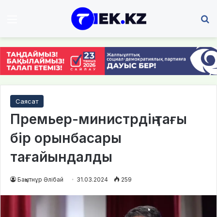
Мәзір
І
Саясат
Премьер-министрдің тағы
бір орынбасары
тағайындалды
Бақытнұр Әлібай
31.03.2024
259