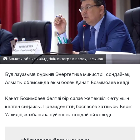
Алматы облысы әкімдігінің интаграм парақшасынан
Бұл лауазымға бұрынғы Энергетика министрі, сондай-ақ
Алматы облысында әкім болған Қанат Бозымбаев келді
Қанат Бозымбаев белгілі бір салаға жетекшілік ету үшін
келген сыңайлы. Президенттің баспасөз хатшысы Берік
Уәлидің жазбасына сүйенсек сондай ой келеді