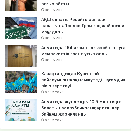
алғыс айтты
08.08.2026
АҚШ сенаты Ресейге санкция
салатын «Линдси Грэм заң жобасын»
мақұлдады
08.08.2026
Алматыда 164 азамат өз кәсібін ашуға
мемлекеттік грант ұтып алды
08.08.2026
Қазақстандықтар Құрылтай
сайлауынан жақсылық күтеді – қоғамдық
пікір зерттеуі
07.08.2026
Алматыда жүлде қоры 10,5 млн теңге
болатын республикалық суретшілер
байқауы жарияланды
07.08.2026