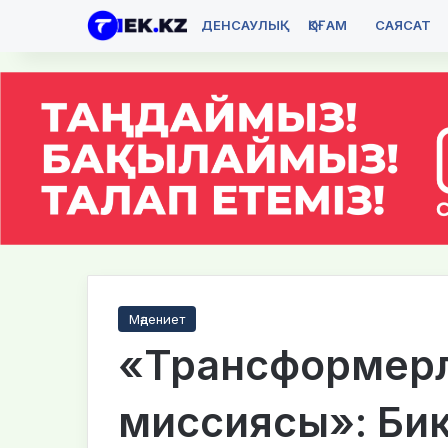
ДЕНСАУЛЫҚ
ҚОҒАМ
САЯСАТ
Мәдениет
«Трансформерл
миссиясы»: Би