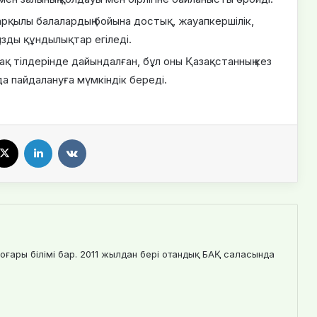
рқылы балалардың бойына достық, жауапкершілік,
зды құндылықтар егіледі.
ақ тілдерінде дайындалған, бұл оны Қазақстанның кез
 пайдалануға мүмкіндік береді.
X
LinkedIn
VKontakte
оғары білімі бар. 2011 жылдан бері отандық БАҚ саласында