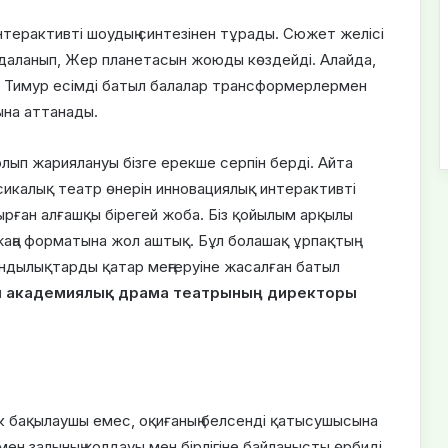
терактивті шоудың синтезінен тұрады. Сюжет желісі
даланып, Жер планетасын жоюды көздейді. Алайда,
е Тимур есімді батыл балалар трансформерлермен
ына аттанады.
ып жариялануы бізге ерекше серпін берді. Айта
сикалық театр өнерін инновациялық интерактивті
рған алғашқы бірегей жоба. Біз қойылым арқылы
жаңа форматына жол аштық. Бұл болашақ ұрпақтың
ұндылықтарды қатар меңгеруіне жасалған батыл
ы академиялық драма театрының директоры
 бақылаушы емес, оқиғаның белсенді қатысушысына
мен залының қолдауы мен бірлігіне байланысты өрбиді.