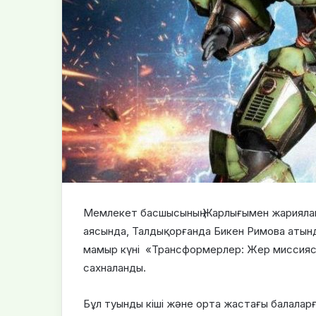
Мемлекет басшысының Жарлығымен жарияла
аясында, Талдықорғанда Бикен Римова атын
мамыр күні «Трансформерлер: Жер миссияс
сахналанды.
Бұл туынды кіші және орта жастағы балалар