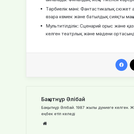
Тәрбиелік мәні: Фантастикалық сюжет а
өзара көмек және батылдық сияқты маңы
Мультитілділік: Сценарий орыс және қаз
келген театрлық және мәдени ортасында
Facebook
Бақытнұр Әлібай
Бақытнұр Әлібай. 1987 жылы дүниеге келген. Ж
еңбек етіп келеді
We
bsi