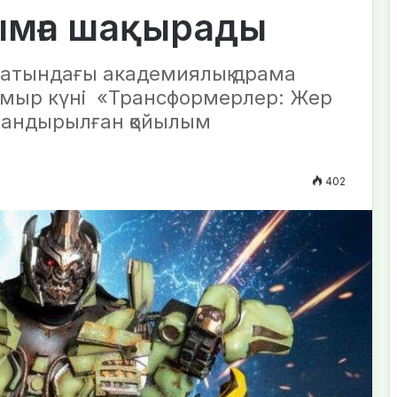
ымға шақырады
 атындағы академиялық драма
амыр күні «Трансформерлер: Жер
ландырылған қойылым
402