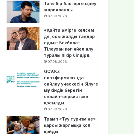
Тағы бір блогерге іздеу
жарияланды
07.08.2026
«Қайта өмірге келсем
де, осы жолды таңдар
едім»: Бекболат
Тілеухан көп әйел алу
туралы пікір білдірді
07.08.2026
GOV.KZ
платформасында
сайлау учаскесін білуге
мүмкіндік беретін
онлайн-сервис іске
қосылды
07.08.2026
Трамп «Туу туризміне»
қарсы жарлыққа қол
қойды