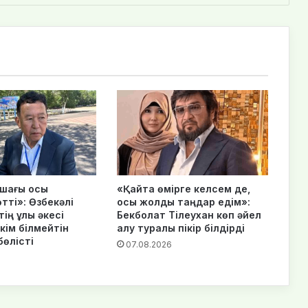
шағы осы
«Қайта өмірге келсем де,
тті»: Өзбекәлі
осы жолды таңдар едім»:
ің ұлы әкесі
Бекболат Тілеухан көп әйел
кім білмейтін
алу туралы пікір білдірді
бөлісті
07.08.2026