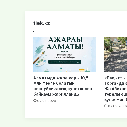
te
tiek.kz
Алматыда жүлде қоры 10,5
«Бақытты 
млн теңге болатын
Торғайда ө
республикалық суретшілер
Жәнібековт
байқауы жарияланды
туралы еш
құпиямен 
07.08.2026
07.08.2026