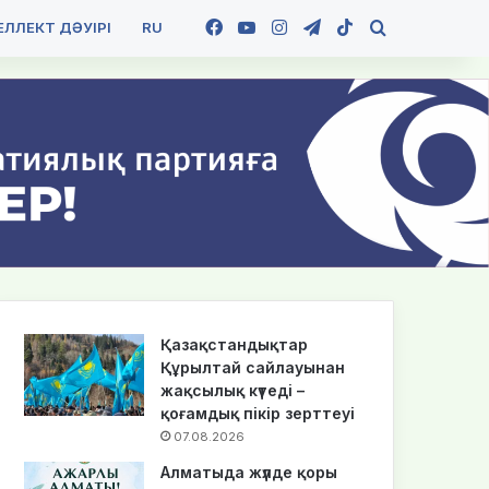
Facebook
YouTube
Instagram
Telegram
TikTok
Іздеу
ЛЛЕКТ ДӘУІРІ
RU
Қазақстандықтар
Құрылтай сайлауынан
жақсылық күтеді –
қоғамдық пікір зерттеуі
07.08.2026
Алматыда жүлде қоры