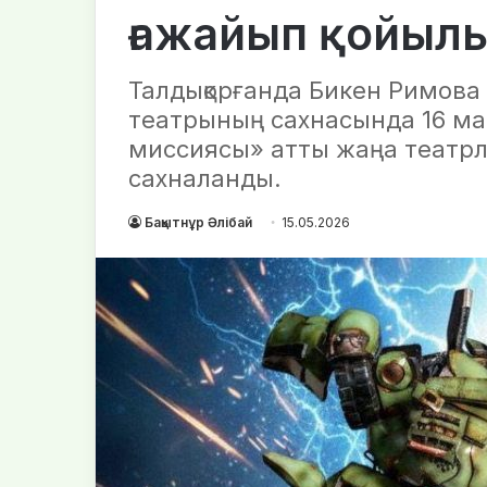
ғажайып қойыл
Талдықорғанда Бикен Римова
театрының сахнасында 16 м
миссиясы» атты жаңа театр
сахналанды.
Бақытнұр Әлібай
15.05.2026