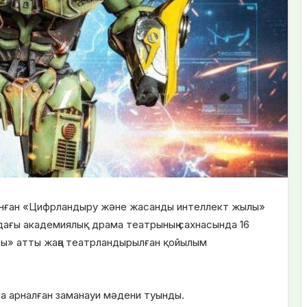
нған «Цифрландыру және жасанды интеллект жылы»
дағы академиялық драма театрының сахнасында 16
ы» атты жаңа театрландырылған қойылым
ға арналған заманауи мәдени туынды.