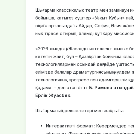
Шығарма классикалық театр мен заманауи ин
бойынша, қатыгез күштер «Уақыт Кубын» пай
оқиға ортасындағы Айдар, София, Әлия жән
иық тіресе отырып, әлемді құтқару миссияс
«2026 жылдың «Жасанды интеллект жылы» бол
кететін жайт, бұл – Қазақстан бойынша клас
технологиялармен осындай деңгейде ұштасты
елімізде балалар драматургиясының мүлдем 
технологиялық прогресс пен адамгершілік қ
қадам», – деп атап өтті
Б. Римова атындағ
Ерлік Жуасбек.
Шығарманың ерекшеліктері мен жаңалығы:
Интерактивті формат: Көрермендер тек
айналады. Финалдық жеңіс тікелей көрер