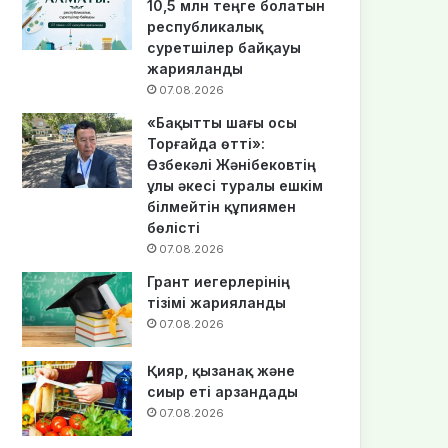
10,5 млн теңге болатын
республикалық
суретшілер байқауы
жарияланды
07.08.2026
«Бақытты шағы осы
Торғайда өтті»:
Өзбекәлі Жәнібековтің
ұлы әкесі туралы ешкім
білмейтін құпиямен
бөлісті
07.08.2026
Грант иегерлерінің
тізімі жарияланды
07.08.2026
Қияр, қызанақ және
сиыр еті арзандады
07.08.2026