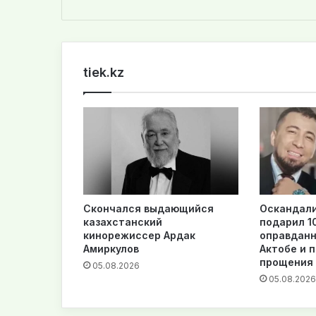
bsi
te
tiek.kz
Скончался выдающийся
Оскандал
казахстанский
подарил 1
кинорежиссер Ардак
оправданн
Амиркулов
Актобе и 
прощения 
05.08.2026
05.08.2026