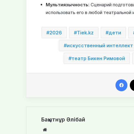
Мультиязычность:
Сценарий подготовл
использовать его в любой театральной 
2026
Tiek.kz
дети
искусственный интеллект
театр Бикен Римовой
Facebook
Бақытнұр Әлібай
We