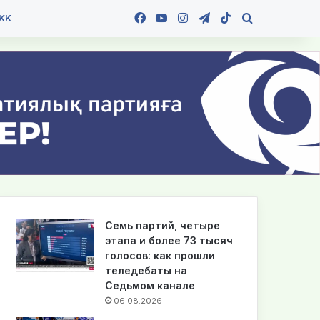
Facebook
YouTube
Instagram
Telegram
TikTok
Іздеу
KK
Семь партий, четыре
этапа и более 73 тысяч
голосов: как прошли
теледебаты на
Седьмом канале
06.08.2026