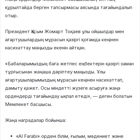
құрылтайда берген тапсырмасы аясында тағайындалып
отыр.
Президент Қасым Жомарт Тоқаев ұлы ойшылдар мен
ағартушылардың мұрасын қазіргі қоғамда кеңінен
насихаттау маңызды екенін айтқан.
«Бабаларымыздың баға жетпес еңбектерін қазіргі заман
тұрғысынан жаңаша дәріптеу маңызды. Ұлы
ағартушыларымыздың мұрасын кеңінен насихаттап,
дамыту қажет. Осы міндетті жүзеге асыруға жаңа
ордендерді тағайындау ықпал етеді», — деген болатын
Мемлекет басшысы.
Жаңа наградалар бойынша:
«AI Farabi» ордені білім, ғылым, мәдениет және