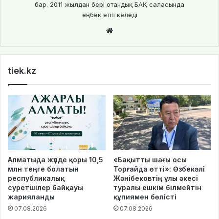
бар. 2011 жылдан бері отандық БАҚ саласында
еңбек етіп келеді
We
bsi
te
tiek.kz
Алматыда жүлде қоры 10,5
«Бақытты шағы осы
млн теңге болатын
Торғайда өтті»: Өзбекәлі
республикалық
Жәнібековтің ұлы әкесі
суретшілер байқауы
туралы ешкім білмейтін
жарияланды
құпиямен бөлісті
07.08.2026
07.08.2026