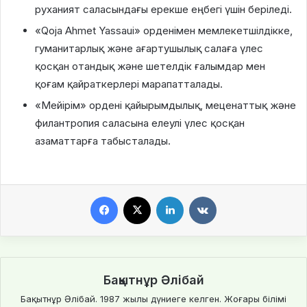
руханият саласындағы ерекше еңбегі үшін беріледі.
«Qoja Ahmet Yassaui» орденімен мемлекетшілдікке,
гуманитарлық және ағартушылық салаға үлес
қосқан отандық және шетелдік ғалымдар мен
қоғам қайраткерлері марапатталады.
«Мейірім» ордені қайырымдылық, меценаттық және
филантропия саласына елеулі үлес қосқан
азаматтарға табысталады.
Facebook
X
LinkedIn
VKontakte
Бақытнұр Әлібай
Бақытнұр Әлібай. 1987 жылы дүниеге келген. Жоғары білімі