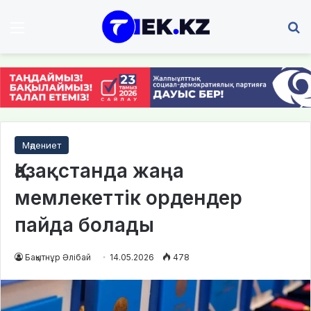
Мәзір
І
Мәдениет
Қазақстанда жаңа
мемлекеттік ордендер
пайда болады
Бақытнұр Әлібай
14.05.2026
478