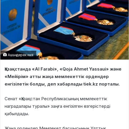
Ашық дерек көзі
Қазақстанда «AI Farabi», «Qoja Ahmet Yassaui» және
«Мейірім» атты жаңа мемлекеттік ордендер
енгізілетін болды, деп хабарлады tiek.kz порталы.
Сенат «Қазақстан Республикасының мемлекеттік
наградалары туралы» заңға енгізілген өзгерістерді
қабылдады.
Жаңа ордендер Мемлекет басшысының Ұлттық