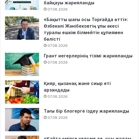
байқауы жарияланды
07.08.2026
«Бақытты шағы осы Торғайда өтті»:
Өзбекәлі Жәнібековтің ұлы әкесі
туралы ешкім білмейтін құпиямен
бөлісті
07.08.2026
Грант иегерлерінің тізімі жарияланды
07.08.2026
Қияр, қызанақ және сиыр еті
арзандады
07.08.2026
Тағы бір блогерге іздеу жарияланды
07.08.2026
«Қайта өмірге келсем де, осы жолды