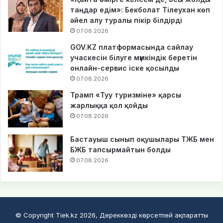
таңдар едім»: Бекболат Тілеухан көп
әйел алу туралы пікір білдірді
07.08.2026
GOV.KZ платформасында сайлау
учаскесін білуге мүмкіндік беретін
онлайн-сервис іске қосылды
07.08.2026
Трамп «Туу туризміне» қарсы
жарлыққа қол қойды
07.08.2026
Бастауыш сынып оқушылары ТЖБ мен
БЖБ тапсырмайтын болды
07.08.2026
© Copyright Tiek.kz 2026, Дереккөзді көрсетпей ақпаратты