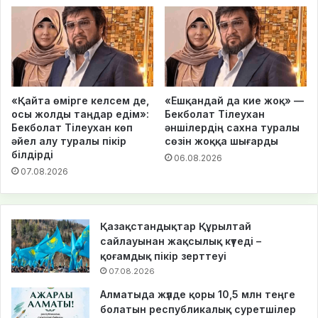
«Қайта өмірге келсем де,
«Ешқандай да кие жоқ» —
осы жолды таңдар едім»:
Бекболат Тілеухан
Бекболат Тілеухан көп
әншілердің сахна туралы
әйел алу туралы пікір
сөзін жоққа шығарды
білдірді
06.08.2026
07.08.2026
Қазақстандықтар Құрылтай
сайлауынан жақсылық күтеді –
қоғамдық пікір зерттеуі
07.08.2026
Алматыда жүлде қоры 10,5 млн теңге
болатын республикалық суретшілер