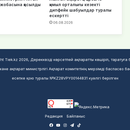
т жобасына қосылды
қимыл орталығы кезекті
дипфейк шабуылдар туралы
6
ескертті
06.08.2026
ht Tiek.kz 2026, Дереккөзді көрсетпей ақпаратты көшіріп, таратуға
әне ақпарат министрлігі Ақпарат комитетінің мерзімді баспасөз б
есепке қою туралы №KZ28VPY00144831 куәлігі берілген
Редакция
Байланыс
Facebook
YouTube
Instagram
Telegram
TikTok