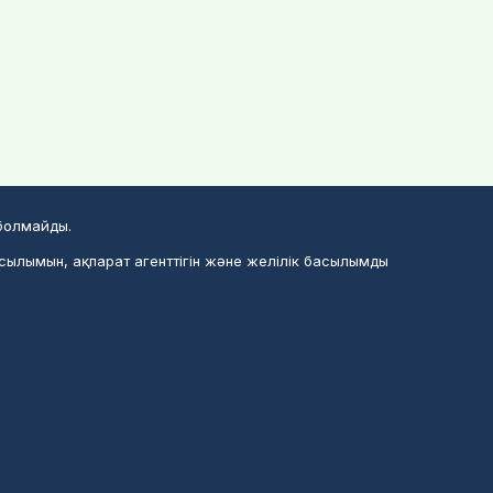
 болмайды.
асылымын, ақпарат агенттігін және желілік басылымды