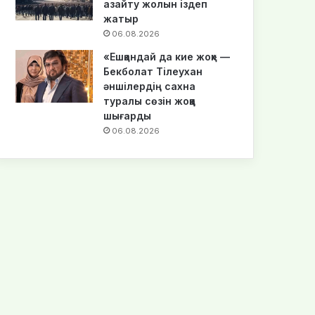
азайту жолын іздеп
жатыр
06.08.2026
«Ешқандай да кие жоқ» —
Бекболат Тілеухан
әншілердің сахна
туралы сөзін жоққа
шығарды
06.08.2026