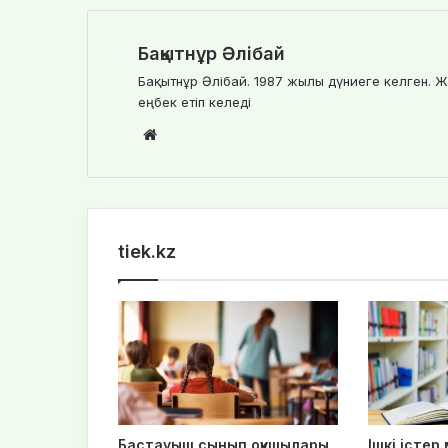
Бақытнұр Әлібай
Бақытнұр Әлібай. 1987 жылы дүниеге келген. Ж
еңбек етіп келеді
We
bsi
te
tiek.kz
Бастауыш сынып оқушылары
Ішкі істер