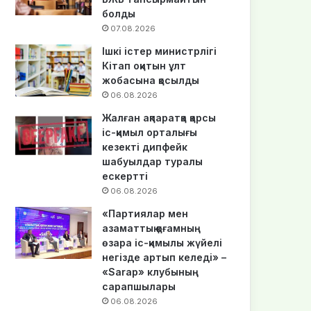
болды
07.08.2026
Ішкі істер министрлігі
Кітап оқитын ұлт
жобасына қосылды
06.08.2026
Жалған ақпаратқа қарсы
іс-қимыл орталығы
кезекті дипфейк
шабуылдар туралы
ескертті
06.08.2026
«Партиялар мен
азаматтық қоғамның
өзара іс-қимылы жүйелі
негізде артып келеді» –
«Sarap» клубының
сарапшылары
06.08.2026