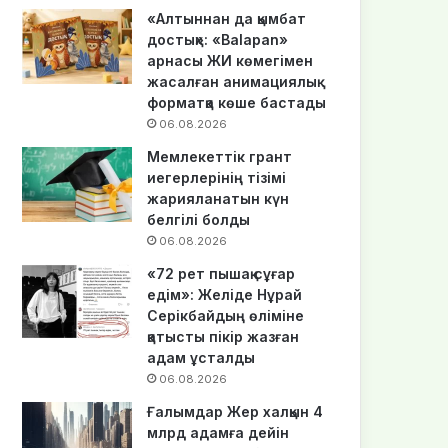
«Алтыннан да қымбат
достық»: «Balapan»
арнасы ЖИ көмегімен
жасалған анимациялық
форматқа көше бастады
06.08.2026
Мемлекеттік грант
иегерлерінің тізімі
жарияланатын күн
белгілі болды
06.08.2026
«72 рет пышақ сұғар
едім»: Желіде Нұрай
Серікбайдың өліміне
қатысты пікір жазған
адам ұсталды
06.08.2026
Ғалымдар Жер халқын 4
млрд адамға дейін