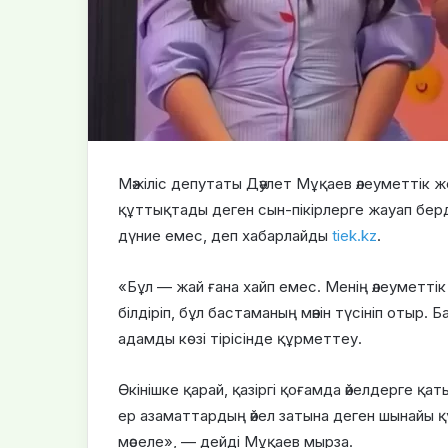
Мәжіліс депутаты Дәулет Мұқаев әлеуметтік 
құттықтады деген сын-пікірлерге жауап берд
дүние емес, деп хабарлайды
tiek.kz
.
«Бұл — жай ғана хайп емес. Менің әлеуметті
білдіріп, бұл бастаманың мәнін түсініп отыр.
адамды көзі тірісінде құрметтеу.
Өкінішке қарай, қазіргі қоғамда әйелдерге 
ер азаматтардың әйел затына деген шынайы қ
мәселе», — дейді Мұқаев мырза.