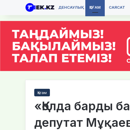
ДЕНСАУЛЫҚ
ҚОҒАМ
САЯСАТ
Қоғам
«Қолда барды ба
депутат Мұқаев