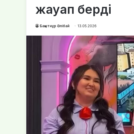
жауап берді
Бақытнұр Әлібай
13.05.2026