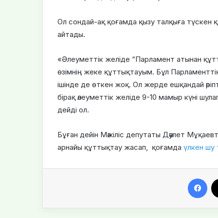
Ол сондай-ақ қоғамда қызу талқыға түскен
айтады.
«Әлеуметтік желіде “Парламент атынан құт
өзімнің жеке құттықтауым. Бұл Парламентті
ішінде де өткен жоқ. Ол жерде ешқандай әріпт
бірақ әлеуметтік желіде 9-10 мамыр күні шула
дейді ол.
Бұған дейін Мәжіліс депутаты Дәулет Мұқаевт
арнайы құттықтау жасап, қоғамда
үлкен шу 
Facebook