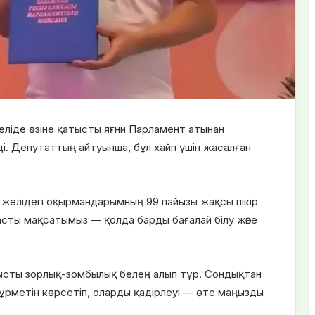
желіде өзіне қатысты яғни Парламент атынан
і. Депутаттың айтуынша, бұл хайп үшін жасалған
к желідегі оқырмандарымның 99 пайызы жақсы пікір
 Басты мақсатымыз — қолда барды бағалай білу және
қатысты зорлық-зомбылық белең алып тұр. Сондықтан
ұрметін көрсетіп, оларды қадірлеуі — өте маңызды