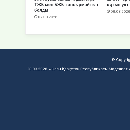
ТЖБ мен БЖБ тапсырмайтын
оқитын ұл
болды
06.08.202
07.08.2026
© Copyrig
18.03.2026 жылғы Қазақстан Республикасы Мәдениет ж