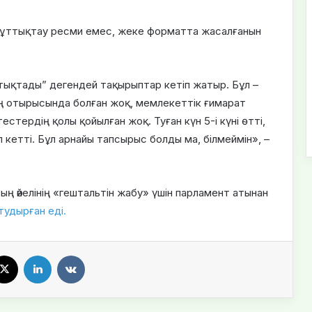
 құттықтау ресми емес, жеке форматта жасалғанын
тықтады” дегендей тақырыптар кетіп жатыр. Бұл –
ң отырысында болған жоқ, мемлекеттік ғимарат
естердің қолы қойылған жоқ. Туған күн 5-і күні өтті,
п кетті. Бұл арнайы тапсырыс болды ма, білмеймін», –
ың әйелінің «гештальтін жабу» үшін парламент атынан
тудырған еді.
X
LinkedIn
VKontakte