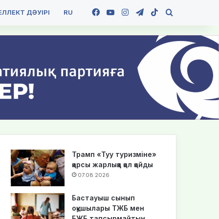
Facebook
YouTube
Instagram
Telegram
TikTok
Іздеу
ЛЛЕКТ ДӘУІРІ
RU
Трамп «Туу туризміне»
қарсы жарлыққа қол қойды
07.08.2026
Бастауыш сынып
оқушылары ТЖБ мен
БЖБ тапсырмайтын