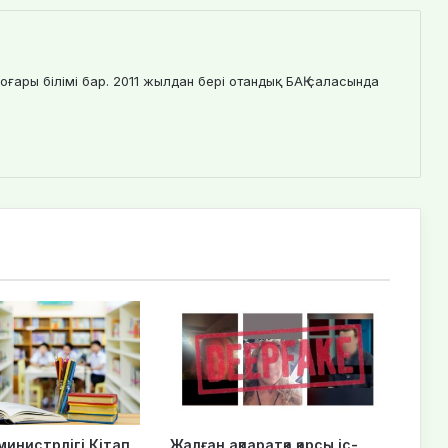
оғары білімі бар. 2011 жылдан бері отандық БАҚ саласында
 министрлігі Кітап
Жалған ақпаратқа қарсы іс-