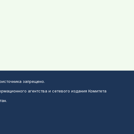
воисточника запрещено.
ормационного агентства и сетевого издания Комитета
тан.