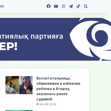
Facebook
YouTube
Instagram
Telegram
TikTok
Іздеу
KK
Воспитательница,
обвиняемая в избиении
ребенка в Атырау,
оказалась ранее
судимой
09.08.2026