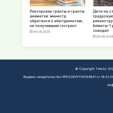
Ректорские гранты и гранты
Дети на с
акиматов: министр
градусную
обратился к абитуриентам,
реконстру
не получившим госгрант
Алматы-1 
скандал
09.08.2026
09.08.202
© Copyright Tiek.kz 2
Выдано свидетельство №KZ28VPY00144831 от 18.03.20
инф