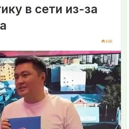
ику в сети из-за
а
536