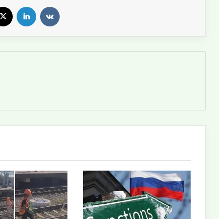
X
LinkedIn
VKontakte