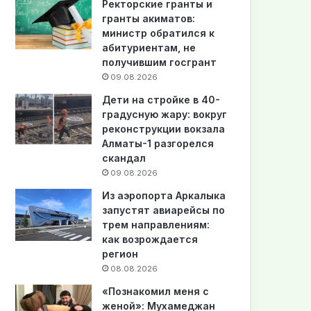
Ректорские гранты и
гранты акиматов:
министр обратился к
абитуриентам, не
получившим госгрант
09.08.2026
Дети на стройке в 40-
градусную жару: вокруг
реконструкции вокзала
Алматы-1 разгорелся
скандал
09.08.2026
Из аэропорта Аркалыка
запустят авиарейсы по
трем направлениям:
как возрождается
регион
08.08.2026
«Познакомил меня с
женой»: Мухамеджан