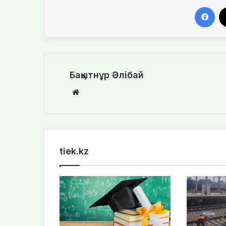
Facebook
Бақытнұр Әлібай
We
bsi
te
tiek.kz