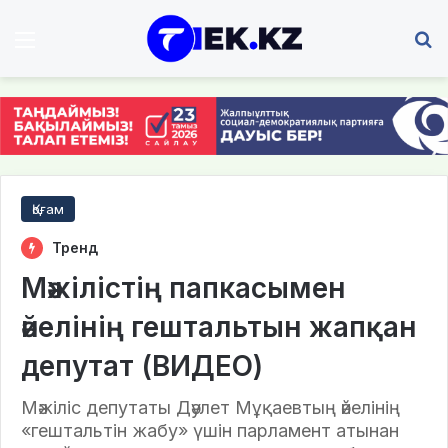
Мәзір
І
Қоғам
Тренд
Мәжілістің папкасымен
әйелінің гештальтын жапқан
депутат (ВИДЕО)
Мәжіліс депутаты Дәулет Мұқаевтың әйелінің
«гештальтін жабу» үшін парламент атынан