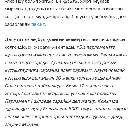
үлкен шу болып жатыр. Ең қызығы, жұрт Мұқаев
мырзаның дәл депутаттық этика мәселесі заңға кіргізіліп
жатқан кезде мұндай қылыққа баруын түсінбей әлек, деп
хабарлайды
tiek.kz
.
Депутат өзінің бұл қылығын әйелінің гештальтін жапқысы
келгендікьен жасағанын айтады. «
Біз парламентте
құттықтауды өзіміз сатып алып жасатамыз. Ресми қағаз
5 мың теңге тұрады. Адамның есімін жазып ресми
құттықтауларға барғанда алып барамыз. Лаура осылай
құттықташы деп маған 30 жасқа толған кезде айтқан.
Сол гештальті жабылмады. Биыл 32 жасқа толып
жатыр. Гештальтін айтқанына үшінші жыл болыпты.
Парламент 1 шілдеде тарайын деп жатыр. Қолымда
тұрған құттықтау болған соң 5000 теңге төлеп шығарып
алдым. Ішіне жүрек жарды тілегімді жаздым», – дейді
Дәулет Мұқаев.