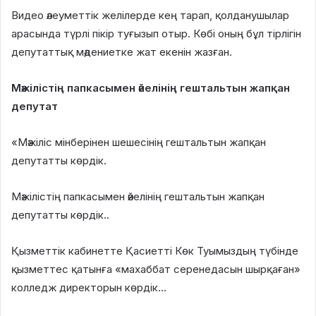
Видео әлеуметтік желілерде кең тарап, қолданушылар
арасында түрлі пікір туғызып отыр. Көбі оның бұл тірлігін
депутаттық мәдениетке жат екенін жазған.
Мәжілістің папкасымен әйелінің гештальтын жапқан
депутат
«Мәжіліс мінберінен шешесінің гештальтын жапқан
депутатты көрдік.
Мәжілістің папкасымен әйелінің гештальтын жапқан
депутатты көрдік..
Қызметтік кабинетте Қасиетті Көк Туымыздың түбінде
қызметтес қатынға «махаббат серенедасын шырқаған»
колледж директорын көрдік…