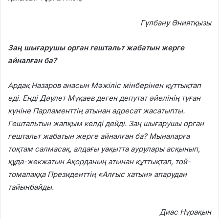
Гүлбану Әниятқызы
Заң шығарушы орган гештальт жабатын жерге
айналған ба?
Ардақ Назаров анасын Мәжіліс мінберінен құттықтап
еді.
Енді Дәулет Мұқаев деген депутат әйелінің туған
күніне Парламенттің атынан адресат жасатыпты.
Гештальтын жапқым келді дейді. Заң шығарушы орган
гештальт жабатын жерге айналған ба? Мыналарға
тоқтам салмасақ, алдағы уақытта аурулары асқынып,
құда-жекжатын Ақорданың атынан құттықтап, той-
томалаққа Президенттің «Алғыс хатын» апарудан
тайынбайды.
Диас Нұрақын