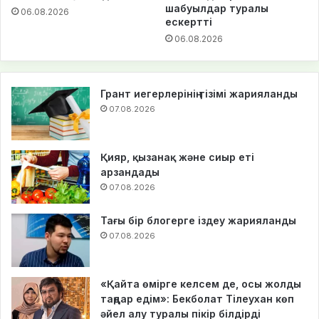
шабуылдар туралы
06.08.2026
ескертті
06.08.2026
Грант иегерлерінің тізімі жарияланды
07.08.2026
Қияр, қызанақ және сиыр еті
арзандады
07.08.2026
Тағы бір блогерге іздеу жарияланды
07.08.2026
«Қайта өмірге келсем де, осы жолды
таңдар едім»: Бекболат Тілеухан көп
әйел алу туралы пікір білдірді