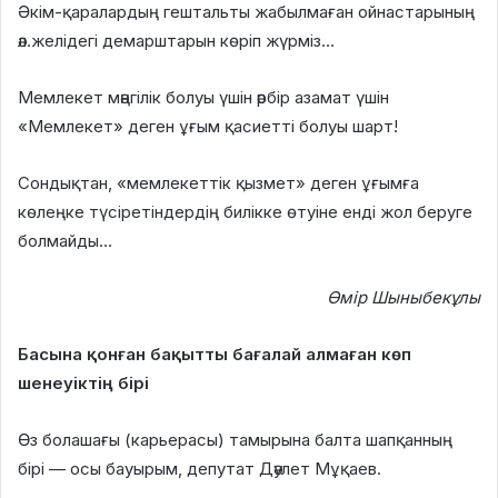
Әкім-қаралардың гештальты жабылмаған ойнастарының
әл.желідегі демарштарын көріп жүрміз…
Мемлекет мәңгілік болуы үшін әрбір азамат үшін
«Мемлекет» деген ұғым қасиетті болуы шарт!
Сондықтан, «мемлекеттік қызмет» деген ұғымға
көлеңке түсіретіндердің билікке өтуіне енді жол беруге
болмайды…
Өмір Шыныбекұлы
Басына қонған бақытты бағалай алмаған көп
шенеуіктің бірі
Өз болашағы (карьерасы) тамырына балта шапқанның
бірі — осы бауырым, депутат Дәулет Мұқаев.