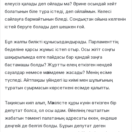
елеусіз қалады деп ойлады ма? Әрине осындай хейт
болатынын біле тұра істеді, деп ойлаймын. Келесі
сайлауға бармайтынын біледі. Сондықтан ойына келгенін
істей беруге болады деп шешкен ғой.
Бұл жалпы билікті құнысыздандырады. Парламенттің
беделіне қарсы жұмыс істеп отыр. Осы жігіт соңғы
шақырылымда елге пайдасы бар қандай заңға
бастамашы болды? Жұртты елең еткізген нендей
сауалдар немесе мәлімдеме жасады? Менің есіме
түспеді. Айтпақшы үйіндегі іш киімі мен шұлығының
тұратын суырмасын көрсеткені есімде қалыпты.
Тақиясын киіп алып, Мәжілісте құры күнін өткізген бір
депутат болса, ол осы адам. Әйелінің гешталтын
жабатын төменгі палатаның адресаты екен, ендеше
деңгейі де белгілі болды. Бұрын депутат деген