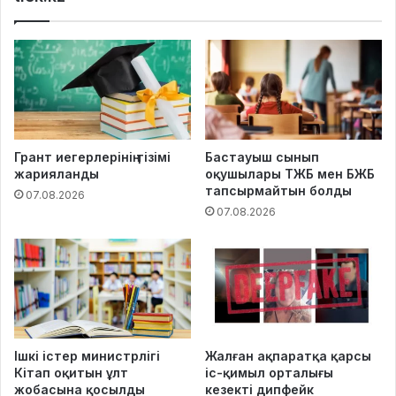
Грант иегерлерінің тізімі
Бастауыш сынып
жарияланды
оқушылары ТЖБ мен БЖБ
тапсырмайтын болды
07.08.2026
07.08.2026
Ішкі істер министрлігі
Жалған ақпаратқа қарсы
Кітап оқитын ұлт
іс-қимыл орталығы
жобасына қосылды
кезекті дипфейк