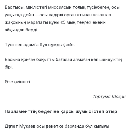
Бастысы, мәжілістегі миссиясын толық түсінбеген, осы
уақытқа дейін —осы қадірлі орган атынан алған кіл
жақсының марапаты құны «5 мың теңге» екенін
айқындап берді.
Түсінген адамға бұл сұмдық жәйт.
Басына қонған бақытты бағалай алмаған көп шенеуіктің
бірі.
Өте өкінішті…
Тортуыл Шоқан
Парламенттің беделіне қарсы жұмыс істеп отыр
Дәулет Мұқаев осы әрекетке барғанда бұл қылығы