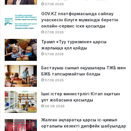
07.08.2026
GOV.KZ платформасында сайлау
учаскесін білуге мүмкіндік беретін
онлайн-сервис іске қосылды
07.08.2026
Трамп «Туу туризміне» қарсы
жарлыққа қол қойды
07.08.2026
Бастауыш сынып оқушылары ТЖБ мен
БЖБ тапсырмайтын болды
07.08.2026
Ішкі істер министрлігі Кітап оқитын
ұлт жобасына қосылды
06.08.2026
Жалған ақпаратқа қарсы іс-қимыл
орталығы кезекті дипфейк шабуылдар