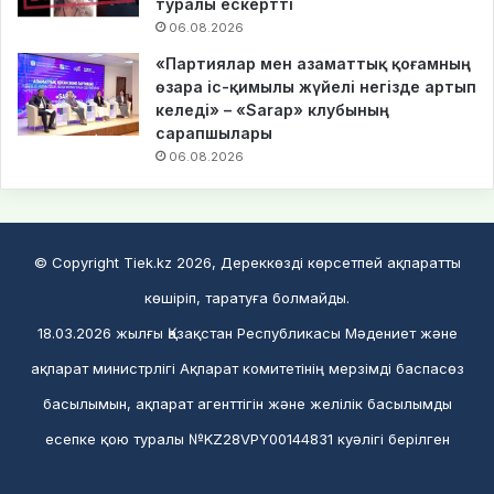
туралы ескертті
06.08.2026
«Партиялар мен азаматтық қоғамның
өзара іс-қимылы жүйелі негізде артып
келеді» – «Sarap» клубының
сарапшылары
06.08.2026
© Copyright Tiek.kz 2026, Дереккөзді көрсетпей ақпаратты
көшіріп, таратуға болмайды.
18.03.2026 жылғы Қазақстан Республикасы Мәдениет және
ақпарат министрлігі Ақпарат комитетінің мерзімді баспасөз
басылымын, ақпарат агенттігін және желілік басылымды
есепке қою туралы №KZ28VPY00144831 куәлігі берілген