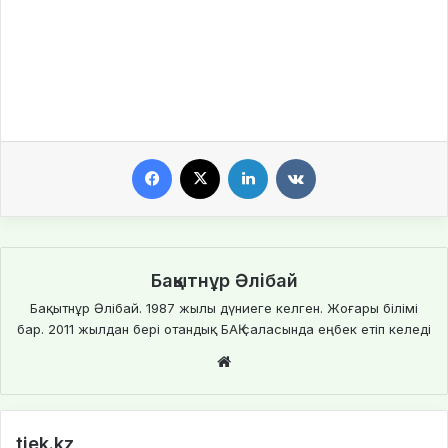
Facebook
X
LinkedIn
VKontakte
Бақытнұр Әлібай
Бақытнұр Әлібай. 1987 жылы дүниеге келген. Жоғары білімі
бар. 2011 жылдан бері отандық БАҚ саласында еңбек етіп келеді
We
bsi
te
tiek.kz