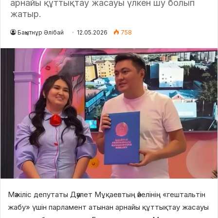
арнайы құттықтау жасауы үлкен шу болып
жатыр.
Бақытнұр Әлібай
12.05.2026
758
Мәжіліс депутаты Дәулет Мұқаевтың әйелінің «гештальтін
жабу» үшін парламент атынан арнайы құттықтау жасауы