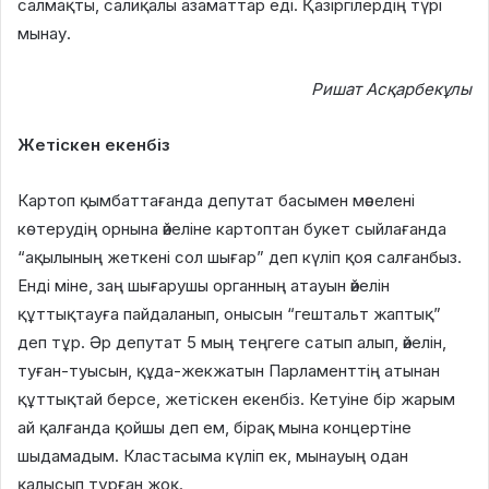
салмақты, салиқалы азаматтар еді. Қазіргілердің түрі
мынау.
Ришат Асқарбекұлы
Жетіскен екенбіз
Картоп қымбаттағанда депутат басымен мәселені
көтерудің орнына әйеліне картоптан букет сыйлағанда
“ақылының жеткені сол шығар” деп күліп қоя салғанбыз.
Енді міне, заң шығарушы органның атауын әйелін
құттықтауға пайдаланып, онысын “гештальт жаптық”
деп тұр. Әр депутат 5 мың теңгеге сатып алып, әйелін,
туған-туысын, құда-жекжатын Парламенттің атынан
құттықтай берсе, жетіскен екенбіз. Кетуіне бір жарым
ай қалғанда қойшы деп ем, бірақ мына концертіне
шыдамадым. Кластасыма күліп ек, мынауың одан
қалысып тұрған жоқ.