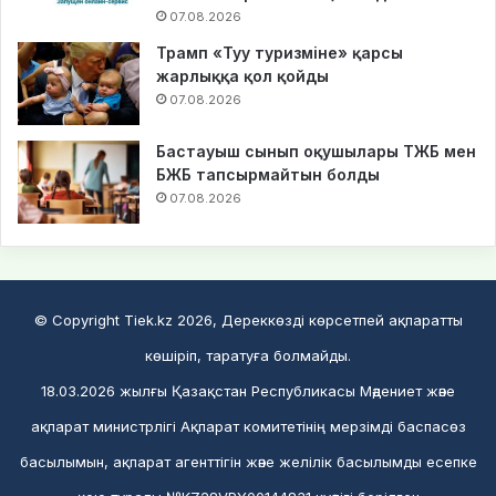
07.08.2026
Трамп «Туу туризміне» қарсы
жарлыққа қол қойды
07.08.2026
Бастауыш сынып оқушылары ТЖБ мен
БЖБ тапсырмайтын болды
07.08.2026
© Copyright Tiek.kz 2026, Дереккөзді көрсетпей ақпаратты
көшіріп, таратуға болмайды.
18.03.2026 жылғы Қазақстан Республикасы Мәдениет және
ақпарат министрлігі Ақпарат комитетінің мерзімді баспасөз
басылымын, ақпарат агенттігін және желілік басылымды есепке