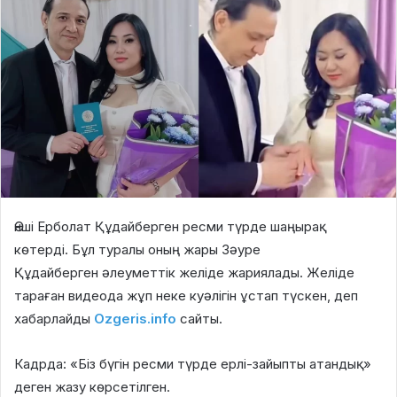
Әнші
Ерболат Құдайберген
ресми түрде шаңырақ
көтерді. Бұл туралы оның жары
Зәуре
Құдайберген
әлеуметтік желіде жариялады. Желіде
тараған видеода жұп неке куәлігін ұстап түскен, деп
хабарлайды
Ozgeris.info
сайты.
Кадрда: «Біз бүгін ресми түрде ерлі-зайыпты атандық»
деген жазу көрсетілген.