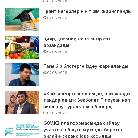
07.08.2026
Грант иегерлерінің тізімі жарияланды
07.08.2026
Қияр, қызанақ және сиыр еті
арзандады
07.08.2026
Тағы бір блогерге іздеу жарияланды
07.08.2026
«Қайта өмірге келсем де, осы жолды
таңдар едім»: Бекболат Тілеухан көп
әйел алу туралы пікір білдірді
07.08.2026
GOV.KZ платформасында сайлау
учаскесін білуге мүмкіндік беретін
онлайн-сервис іске қосылды