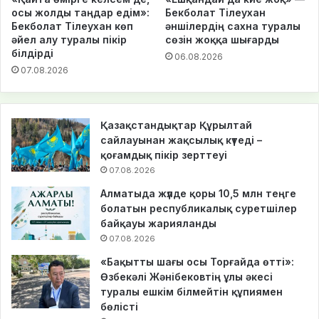
осы жолды таңдар едім»:
Бекболат Тілеухан
Бекболат Тілеухан көп
әншілердің сахна туралы
әйел алу туралы пікір
сөзін жоққа шығарды
білдірді
06.08.2026
07.08.2026
Қазақстандықтар Құрылтай
сайлауынан жақсылық күтеді –
қоғамдық пікір зерттеуі
07.08.2026
Алматыда жүлде қоры 10,5 млн теңге
болатын республикалық суретшілер
байқауы жарияланды
07.08.2026
«Бақытты шағы осы Торғайда өтті»:
Өзбекәлі Жәнібековтің ұлы әкесі
туралы ешкім білмейтін құпиямен
бөлісті