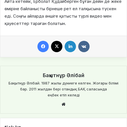
Айта кетейік,
Ерболат Құдайберген
бұған дейін де жеке
өміріне байланысты бірнеше рет ел талқысына түскен
еді. Соңғы айларда әншіге қатысты түрлі видео мен
қауесеттер тараған болатын.
Facebook
X
LinkedIn
VKontakte
Бақытнұр Әлібай
Бақытнұр Әлібай. 1987 жылы дүниеге келген. Жоғары білімі
бар. 2011 жылдан бері отандық БАҚ саласында
еңбек етіп келеді
We
bsi
te