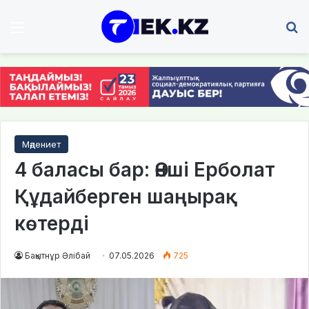
Мәзір
І
Мәдениет
4 баласы бар: Әнші Ерболат
Құдайберген шаңырақ
көтерді
Бақытнұр Әлібай
07.05.2026
725