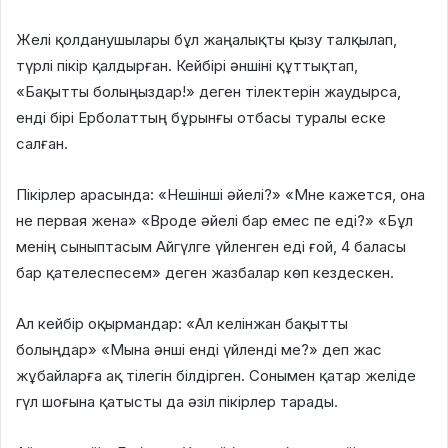
Желі қолданушылары бұл жаңалықты қызу талқылап,
түрлі пікір қалдырған. Кейбірі әншіні құттықтап,
«Бақытты болыңыздар!» деген тілектерін жаудырса,
енді бірі Ерболаттың бұрынғы отбасы туралы еске
салған.
Пікірлер арасында: «Нешінші әйелі?» «Мне кажется, она
не первая жена» «Вроде әйелі бар емес пе еді?» «Бұл
менің сыныптасым Айгүлге үйленген еді ғой, 4 баласы
бар қателеспесем» деген жазбалар көп кездескен.
Ал кейбір оқырмандар: «Ал келінжан бақытты
болыңдар» «Мына әнші енді үйленді ме?» деп жас
жұбайларға ақ тілегін білдірген. Сонымен қатар желіде
гүл шоғына қатысты да әзіл пікірлер тарады.