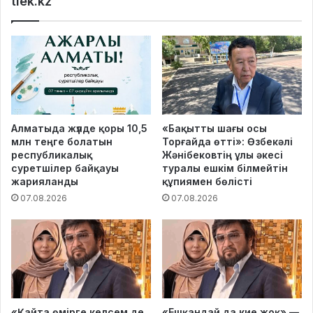
tiek.kz
Алматыда жүлде қоры 10,5
«Бақытты шағы осы
млн теңге болатын
Торғайда өтті»: Өзбекәлі
республикалық
Жәнібековтің ұлы әкесі
суретшілер байқауы
туралы ешкім білмейтін
жарияланды
құпиямен бөлісті
07.08.2026
07.08.2026
«Қайта өмірге келсем де,
«Ешқандай да кие жоқ» —