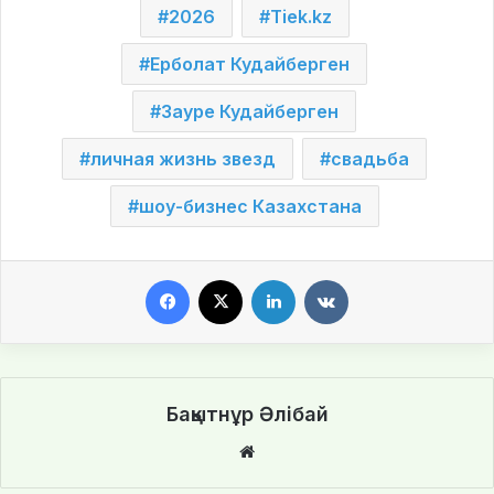
2026
Tiek.kz
Ерболат Кудайберген
Зауре Кудайберген
личная жизнь звезд
свадьба
шоу-бизнес Казахстана
Facebook
X
LinkedIn
VKontakte
Бақытнұр Әлібай
We
bsi