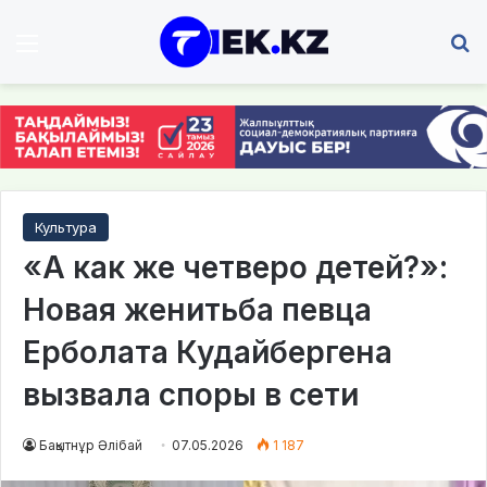
Мәзір
І
Культура
«А как же четверо детей?»:
Новая женитьба певца
Ерболата Кудайбергена
вызвала споры в сети
Бақытнұр Әлібай
07.05.2026
1 187