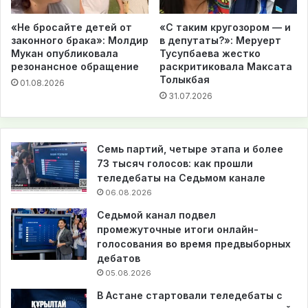
«Не бросайте детей от
«С таким кругозором — и
законного брака»: Молдир
в депутаты?»: Меруерт
Мукан опубликовала
Тусупбаева жестко
резонансное обращение
раскритиковала Максата
Толыкбая
01.08.2026
31.07.2026
Семь партий, четыре этапа и более
73 тысяч голосов: как прошли
теледебаты на Седьмом канале
06.08.2026
Седьмой канал подвел
промежуточные итоги онлайн-
голосования во время предвыборных
дебатов
05.08.2026
В Астане стартовали теледебаты с