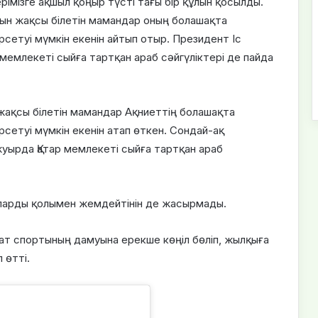
ерімізге ақшыл қоңыр түсті тағы бір құлын қосылды.
н жақсы білетін мамандар оның болашақта
етуі мүмкін екенін айтып отыр. Президент Іс
млекеті сыйға тартқан араб сәйгүліктері де пайда
ақсы білетін мамандар Ақниеттің болашақта
етуі мүмкін екенін атап өткен. Сондай-ақ
уырда Қатар мемлекеті сыйға тартқан араб
ыларды қолымен жемдейтінін де жасырмады.
ат спортының дамуына ерекше көңіл бөліп, жылқыға
 өтті.