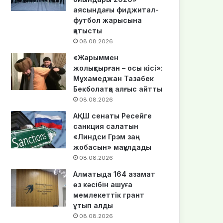
аясындағы фиджитал-
футбол жарысына
қатысты
08.08.2026
«Жарыммен
жолықтырған – осы кісі»:
Мұхамеджан Тазабек
Бекболатқа алғыс айтты
08.08.2026
АҚШ сенаты Ресейге
санкция салатын
«Линдси Грэм заң
жобасын» мақұлдады
08.08.2026
Алматыда 164 азамат
өз кәсібін ашуға
мемлекеттік грант
ұтып алды
08.08.2026