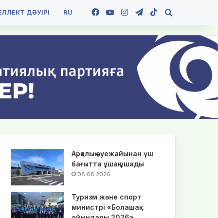
Facebook
YouTube
Instagram
Telegram
TikTok
Іздеу
ЛЛЕКТ ДӘУІРІ
RU
Арқалық әуежайынан үш
бағытта ұшақ ұшады
08.08.2026
Туризм және спорт
министрі «Болашақ
ойындары 2026»