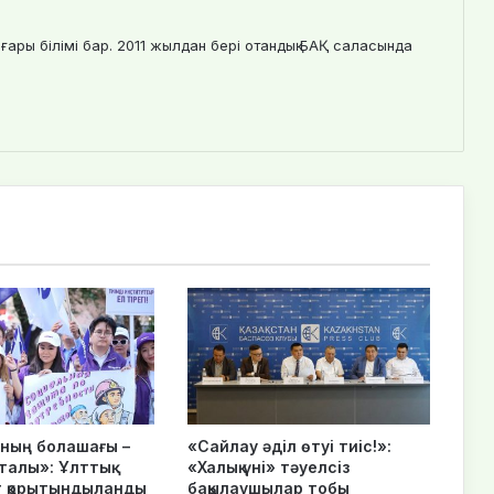
ғары білімі бар. 2011 жылдан бері отандық БАҚ саласында
нның болашағы –
«Сайлау әділ өтуі тиіс!»:
талы»: Ұлттық
«Халық үні» тәуелсіз
 қорытындыланды
бақылаушылар тобы