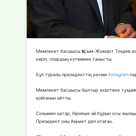
Мемлекет басшысы Қасым-Жомарт Тоқаев өзі
көріп, олардың күтімімен танысты.
Бұл туралы президенттің ресми
Instagram
па
Мемлекет басшысы былтыр ахалтеке тұқымын
қойғанын айтты.
Сонымен қатар, бірнеше ай бұрын осы жылқы
Президент оны Ақниет деп атаған.