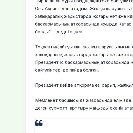
“Бірнеше ай бұрын біздің ақалтеке сәйгүлікт
Оны Ақниет деп атадым. Жылқы шаруашылығы
халықаралық жарыстарда жоғары нәтиже көрс
басқармасының атқорасында жуырда Катар ме
болды”, – деді Тоқаев.
Тоқаевтың айтуынша, жылқы шаруашылығын ж
халықаралық жарыстарда жоғары нәтиже көрс
Президент Іс басқармасының атқорасында ж
сәйгүліктері де пайда болған.
Президент кейде атқораға өзі барып, жылқ
Мемлекет басшысы өз жазбасында елімізде 
деген құрметті арттыру маңызды екенін атап