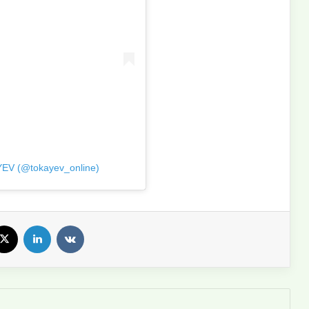
V (@tokayev_online)
X
LinkedIn
VKontakte