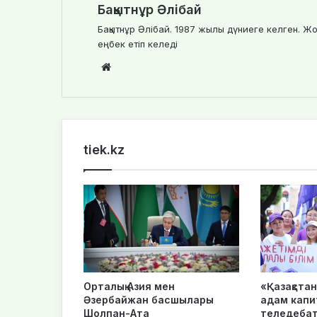
Бақытнұр Әлібай
Бақытнұр Әлібай. 1987 жылы дүниеге келген. Жо
еңбек етіп келеді
We
bsi
te
tiek.kz
Орталық Азия мен
«Қазақста
Әзербайжан басшылары
адам капи
Шолпан-Ата
теледебат