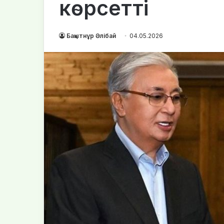
көрсетті
Бақытнұр Әлібай
04.05.2026