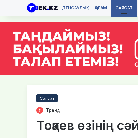
ДЕНСАУЛЫҚ
ҚОҒАМ
САЯСАТ
Саясат
Тренд
Тоқаев өзінің сә