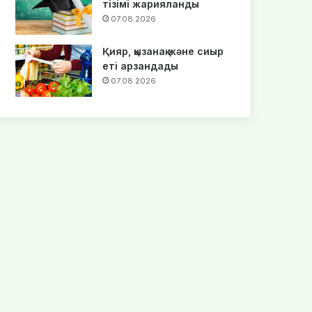
тізімі жарияланды
07.08.2026
Қияр, қызанақ және сиыр
еті арзандады
07.08.2026