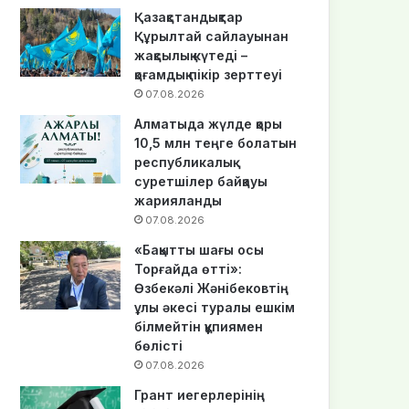
Қазақстандықтар
Құрылтай сайлауынан
жақсылық күтеді –
қоғамдық пікір зерттеуі
07.08.2026
Алматыда жүлде қоры
10,5 млн теңге болатын
республикалық
суретшілер байқауы
жарияланды
07.08.2026
«Бақытты шағы осы
Торғайда өтті»:
Өзбекәлі Жәнібековтің
ұлы әкесі туралы ешкім
білмейтін құпиямен
бөлісті
07.08.2026
Грант иегерлерінің