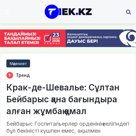
Мәзір
І
Мәдениет
Тренд
Крак-де-Шевалье: Сұлтан
Бейбарыс қана бағындыра
алған жұмбақ қамал
Бейбарыс Госпитальерлер орденінің иелігіндегі
бұл бекіністі күшпен емес, ақылмен