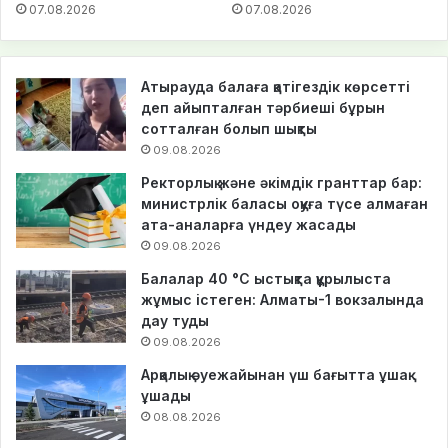
07.08.2026
07.08.2026
Атырауда балаға қатігездік көрсетті
деп айыпталған тәрбиеші бұрын
сотталған болып шықты
09.08.2026
Ректорлық және әкімдік гранттар бар:
министрлік баласы оқуға түсе алмаған
ата-аналарға үндеу жасады
09.08.2026
Балалар 40 °C ыстықта құрылыста
жұмыс істеген: Алматы-1 вокзалында
дау туды
09.08.2026
Арқалық әуежайынан үш бағытта ұшақ
ұшады
08.08.2026