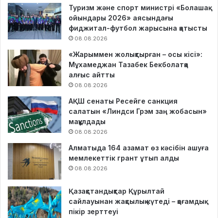
Туризм және спорт министрі «Болашақ
ойындары 2026» аясындағы
фиджитал-футбол жарысына қатысты
08.08.2026
«Жарыммен жолықтырған – осы кісі»:
Мұхамеджан Тазабек Бекболатқа
алғыс айтты
08.08.2026
АҚШ сенаты Ресейге санкция
салатын «Линдси Грэм заң жобасын»
мақұлдады
08.08.2026
Алматыда 164 азамат өз кәсібін ашуға
мемлекеттік грант ұтып алды
08.08.2026
Қазақстандықтар Құрылтай
сайлауынан жақсылық күтеді – қоғамдық
пікір зерттеуі