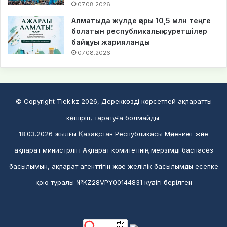
07.08.2026
Алматыда жүлде қоры 10,5 млн теңге
болатын республикалық суретшілер
байқауы жарияланды
07.08.2026
© Copyright Tiek.kz 2026, Дереккөзді көрсетпей ақпаратты
көшіріп, таратуға болмайды.
18.03.2026 жылғы Қазақстан Республикасы Мәдениет және
ақпарат министрлігі Ақпарат комитетінің мерзімді баспасөз
басылымын, ақпарат агенттігін және желілік басылымды есепке
қою туралы №KZ28VPY00144831 куәлігі берілген