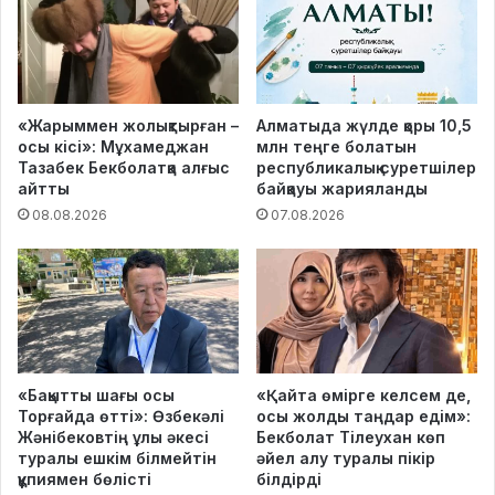
«Жарыммен жолықтырған –
Алматыда жүлде қоры 10,5
осы кісі»: Мұхамеджан
млн теңге болатын
Тазабек Бекболатқа алғыс
республикалық суретшілер
айтты
байқауы жарияланды
08.08.2026
07.08.2026
«Бақытты шағы осы
«Қайта өмірге келсем де,
Торғайда өтті»: Өзбекәлі
осы жолды таңдар едім»:
Жәнібековтің ұлы әкесі
Бекболат Тілеухан көп
туралы ешкім білмейтін
әйел алу туралы пікір
құпиямен бөлісті
білдірді