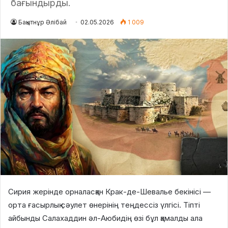
бағындырды.
Бақытнұр Әлібай
02.05.2026
1 009
Сирия жерінде орналасқан Крак-де-Шевалье бекінісі —
орта ғасырлық сәулет өнерінің теңдессіз үлгісі. Тіпті
айбынды Салахаддин әл-Аюбидің өзі бұл қамалды ала