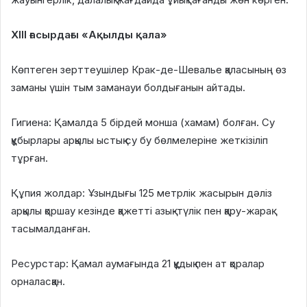
XIII ғасырдағы «Ақылды қала»
Көптеген зерттеушілер Крак-де-Шевалье қаласының өз
заманы үшін тым заманауи болдығанын айтады.
Гигиена: Қамалда 5 бірдей монша (хамам) болған. Су
құбырлары арқылы ыстық су бу бөлмелеріне жеткізіліп
тұрған.
Құпия жолдар: Ұзындығы 125 метрлік жасырын дәліз
арқылы қоршау кезінде қажетті азық-түлік пен қару-жарақ
тасымалданған.
Ресурстар: Қамал аумағында 21 құдық пен ат қоралар
орналасқан.