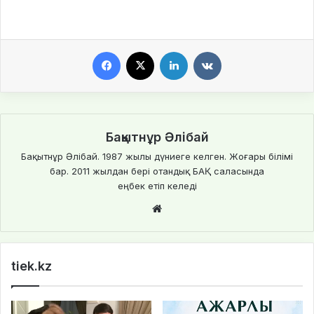
Facebook
X
LinkedIn
VKontakte
Бақытнұр Әлібай
Бақытнұр Әлібай. 1987 жылы дүниеге келген. Жоғары білімі
бар. 2011 жылдан бері отандық БАҚ саласында
еңбек етіп келеді
We
bsi
te
tiek.kz