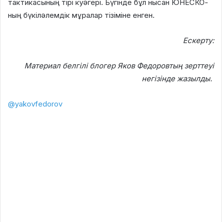
тактикасының тірі куәгері. Бүгінде бұл нысан ЮНЕСКО-
ның бүкіләлемдік мұралар тізіміне енген.
Ескерту:
Материал белгілі блогер Яков Федоровтың зерттеуі
негізінде жазылды.
@yakovfedorov
🇸🇾Крак-де-Шевалье — одна из самых
впечатляющих крепостей крестоносцев-
госпитальеров на Ближнем Востоке.
Крепость была абсолютно неприступной. Не
получилось её взять даже у армии
Саладдина. Во время осады мусульманская
армия смогла пленить руководителя
крепости. Солдаты Саладина подвели его к