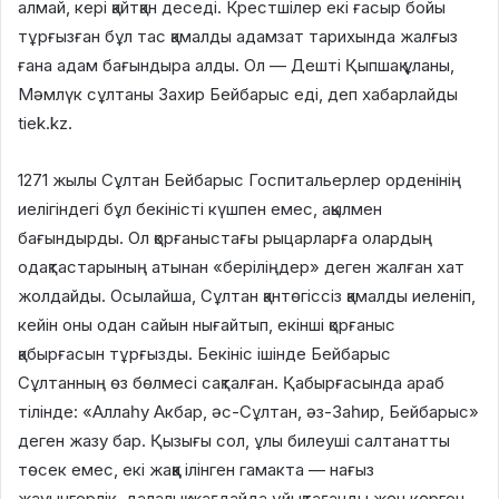
алмай, кері қайтқан деседі. Крестшілер екі ғасыр бойы
тұрғызған бұл тас қамалды адамзат тарихында жалғыз
ғана адам бағындыра алды. Ол — Дешті Қыпшақ ұланы,
Мәмлүк сұлтаны Захир Бейбарыс еді, деп хабарлайды
tiek.kz.
1271 жылы Сұлтан Бейбарыс Госпитальерлер орденінің
иелігіндегі бұл бекіністі күшпен емес, ақылмен
бағындырды. Ол қорғаныстағы рыцарларға олардың
одақтастарының атынан «беріліңдер» деген жалған хат
жолдайды. Осылайша, Сұлтан қантөгіссіз қамалды иеленіп,
кейін оны одан сайын нығайтып, екінші қорғаныс
қабырғасын тұрғызды. Бекініс ішінде Бейбарыс
Сұлтанның өз бөлмесі сақталған. Қабырғасында араб
тілінде: «Аллаһу Акбар, әс-Сұлтан, әз-Заһир, Бейбарыс»
деген жазу бар. Қызығы сол, ұлы билеуші салтанатты
төсек емес, екі жаққа ілінген гамакта — нағыз
жауынгерлік, далалық жағдайда ұйықтағанды жөн көрген.