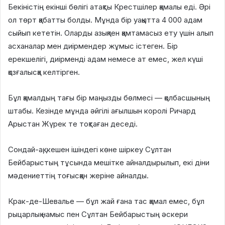
Бекіністің екінші бөлігі атақты Крестшілер қамалы еді. Әрі
ол төрт қабатты болды. Мұнда бір уақытта 4 000 адам
сыйып кететін. Оларды азықпен қамтамасыз ету үшін алып
асханалар мен диірмендер жұмыс істеген. Бір
ерекшелігі, диірменді адам немесе ат емес, жел күші
қозғалысқа келтірген.
Бұл қамалдың тағы бір маңызды бөлмесі — қолбасшының
штабы. Кезінде мұнда әйгілі ағылшын королі Ричард
Арыстан Жүрек те тоқтаған деседі.
Сондай-ақ, кешен ішіндегі көне шіркеу Сұлтан
Бейбарыстың тұсында мешітке айналдырылып, екі діни
мәдениеттің тоғысқан жеріне айналды.
Крак-де-Шевалье — бұл жай ғана тас қамал емес, бұл
рыцарлық намыс пен Сұлтан Бейбарыстың әскери