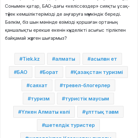
Сонымен қатар, БАО-дағы «келіссөздер» сияқты ұсақ-
түйек кемшіліктерімізді де аңғаруға мүмкіндік береді.
Бәлкім, біз шын мәнінде өзімізді қоршаған ортаның
қаншалықты ерекше екенін күнделікті асығыс тірлікпен
байқамай жүрген шығармыз?
Tiek.kz
алматы
асылған ет
БАО
Борат
Қазақстан туризмі
саяхат
тревел-блогерлер
туризм
туристік маусым
Үлкен Алматы көлі
ұлттық тағам
шетелдік туристер