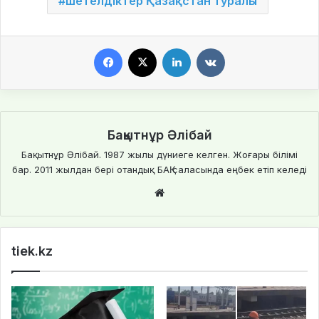
шетелдіктер Қазақстан туралы
Facebook
X
LinkedIn
VKontakte
Бақытнұр Әлібай
Бақытнұр Әлібай. 1987 жылы дүниеге келген. Жоғары білімі
бар. 2011 жылдан бері отандық БАҚ саласында еңбек етіп келеді
We
bsi
te
tiek.kz