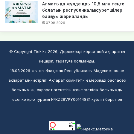
Алматыда жүлде қоры 10,5 млн теңге
болатын республикалық суретшілер
байқауы жарияланды
07.08.2026
© Copyright Tiek.kz 2026, Дереккөзді көрсетпей ақпаратты
көшіріп, таратуға болмайды.
18.03.2026 жылғы Қазақстан Республикасы Мәдениет және
ақпарат министрлігі Ақпарат комитетінің мерзімді баспасөз
басылымын, ақпарат агенттігін және желілік басылымды
есепке қою туралы №KZ28VPY00144831 куәлігі берілген