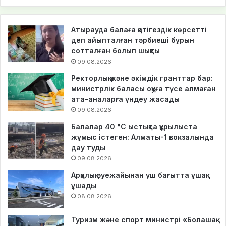
Атырауда балаға қатігездік көрсетті
деп айыпталған тәрбиеші бұрын
сотталған болып шықты
09.08.2026
Ректорлық және әкімдік гранттар бар:
министрлік баласы оқуға түсе алмаған
ата-аналарға үндеу жасады
09.08.2026
Балалар 40 °C ыстықта құрылыста
жұмыс істеген: Алматы-1 вокзалында
дау туды
09.08.2026
Арқалық әуежайынан үш бағытта ұшақ
ұшады
08.08.2026
Туризм және спорт министрі «Болашақ