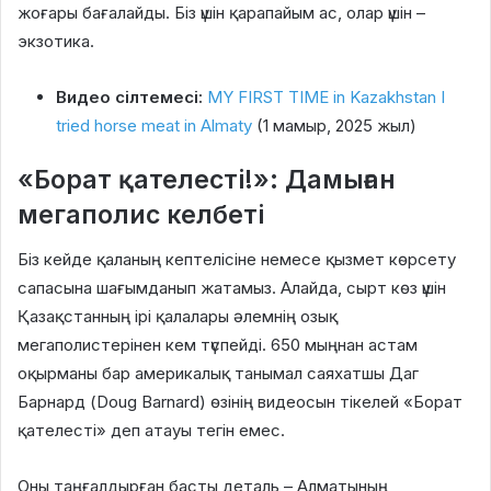
жоғары бағалайды. Біз үшін қарапайым ас, олар үшін –
экзотика.
Видео сілтемесі:
MY FIRST TIME in Kazakhstan I
tried horse meat in Almaty
(1 мамыр, 2025 жыл)
«Борат қателесті!»: Дамыған
мегаполис келбеті
Біз кейде қаланың кептелісіне немесе қызмет көрсету
сапасына шағымданып жатамыз. Алайда, сырт көз үшін
Қазақстанның ірі қалалары әлемнің озық
мегаполистерінен кем түспейді. 650 мыңнан астам
оқырманы бар америкалық танымал саяхатшы Даг
Барнард (Doug Barnard) өзінің видеосын тікелей «Борат
қателесті» деп атауы тегін емес.
Оны таңғалдырған басты деталь – Алматының