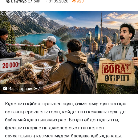
Бақытнұр Әлібай
01.05.2026
923
Иллюстрация ЖИ
Күнделікті күйбең тірлікпен жүріп, өзіміз өмір сүріп жатқан
ортаның ерекшеліктерін, кейде тіпті кемшіліктерін де
байқамай қалатынымыз рас. Біз үшін әбден қалыпты,
үйреншікті көрінетін дүниелер сырттан келген
саяхатшының көзімен мүлдем басқаша қабылданады.