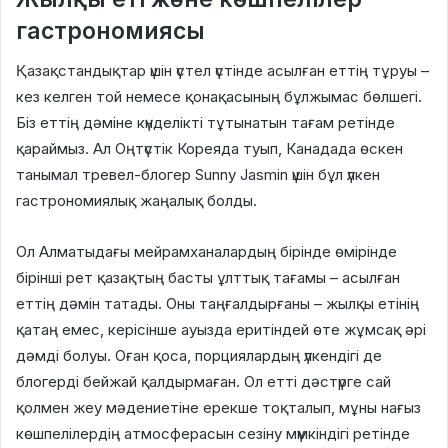
гастрономиясы
Қазақстандықтар үшін үстел үстінде асылған еттің тұруы –
кез келген той немесе қонақасының бұлжымас бөлшегі.
Біз еттің дәміне күнделікті тұтынатын тағам ретінде
қараймыз. Ал Оңтүстік Кореяда туып, Канадада өскен
танымал тревел-блогер Sunny Jasmin үшін бұл үлкен
гастрономиялық жаңалық болды.
Ол Алматыдағы мейрамханалардың бірінде өмірінде
бірінші рет қазақтың басты ұлттық тағамы – асылған
еттің дәмін татады. Оны таңғалдырғаны – жылқы етінің
қатаң емес, керісінше ауызда еритіндей өте жұмсақ әрі
дәмді болуы. Оған қоса, порциялардың үлкендігі де
блогерді бейжай қалдырмаған. Ол етті дәстүрге сай
қолмен жеу мәдениетіне ерекше тоқталып, мұны нағыз
көшпелілердің атмосферасын сезіну мүмкіндігі ретінде