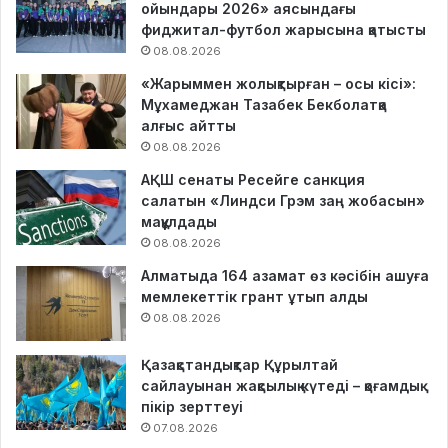
ойындары 2026» аясындағы
фиджитал-футбол жарысына қатысты
08.08.2026
«Жарыммен жолықтырған – осы кісі»:
Мұхамеджан Тазабек Бекболатқа
алғыс айтты
08.08.2026
АҚШ сенаты Ресейге санкция
салатын «Линдси Грэм заң жобасын»
мақұлдады
08.08.2026
Алматыда 164 азамат өз кәсібін ашуға
мемлекеттік грант ұтып алды
08.08.2026
Қазақстандықтар Құрылтай
сайлауынан жақсылық күтеді – қоғамдық
пікір зерттеуі
07.08.2026