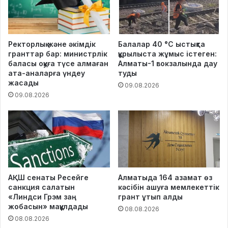
Ректорлық және әкімдік
Балалар 40 °C ыстықта
гранттар бар: министрлік
құрылыста жұмыс істеген:
баласы оқуға түсе алмаған
Алматы-1 вокзалында дау
ата-аналарға үндеу
туды
жасады
09.08.2026
09.08.2026
АҚШ сенаты Ресейге
Алматыда 164 азамат өз
санкция салатын
кәсібін ашуға мемлекеттік
«Линдси Грэм заң
грант ұтып алды
жобасын» мақұлдады
08.08.2026
08.08.2026