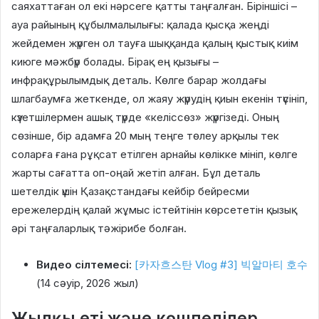
саяхаттаған ол екі нәрсеге қатты таңғалған. Біріншісі –
ауа райының құбылмалылығы: қалада қысқа жеңді
жейдемен жүрген ол тауға шыққанда қалың қыстық киім
киюге мәжбүр болады. Бірақ ең қызығы –
инфрақұрылымдық деталь. Көлге барар жолдағы
шлагбаумға жеткенде, ол жаяу жүрудің қиын екенін түсініп,
күзетшілермен ашық түрде «келіссөз» жүргізеді. Оның
сөзінше, бір адамға 20 мың теңге төлеу арқылы тек
соларға ғана рұқсат етілген арнайы көлікке мініп, көлге
жарты сағатта оп-оңай жетіп алған. Бұл деталь
шетелдік үшін Қазақстандағы кейбір бейресми
ережелердің қалай жұмыс істейтінін көрсететін қызық
әрі таңғаларлық тәжірибе болған.
Видео сілтемесі:
[카자흐스탄 Vlog #3] 빅알마티 호수
(14 сәуір, 2026 жыл)
Жылқы еті және көшпелілер