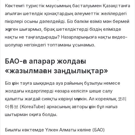
Көктемгі туристік маусымның басталуымен Қазақстанға
ағылған шетелдік қонақтардың әлеуметтік желілердегі
пікірлері осыны дәлелдейді. Біз бәлкім өзіміз мән бермей
жүрген шығармыз, бірақ шетелдіктерді біздің елімізде
нақты не таңғалдырады? Назарларыңызға нақты видео-
шолулар негізіндегі топтаманы ұсынамыз.
БАО-ға апарар жолдағы
«жазылмаған заңдылықтар»
Біз үшін тауға шыққанда ауа райының бұзылуы немесе
жолдағы кедергілерді «өзара келісіп» шеше салу
қалыпты жағдай сияқты көрінуі мүмкін. Ал кореялық 코리
아튜브 (KoreaTube) арнасының авторы үшін бұл нағыз
шытырман оқиға болды.
Биылғы көктемде Үлкен Алматы көліне (БАО)