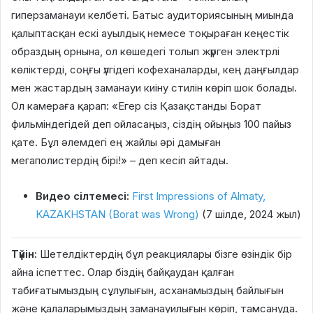
гиперзаманауи келбеті. Батыс аудиториясының миында
қалыптасқан ескі ауылдық немесе тоқыраған кеңестік
образдың орнына, ол көшедегі толып жүрген электрлі
көліктерді, соңғы үлгідегі кофеханаларды, кең даңғылдар
мен жастардың заманауи киіну стилін көріп шок болады.
Ол камераға қарап: «Егер сіз Қазақстанды Борат
фильміндегідей деп ойласаңыз, сіздің ойыңыз 100 пайыз
қате. Бұл әлемдегі ең жайлы әрі дамыған
мегаполистердің бірі!» – деп кесіп айтады.
Видео сілтемесі:
First Impressions of Almaty,
KAZAKHSTAN (Borat was Wrong)
(7 шілде, 2024 жыл)
Түйін:
Шетелдіктердің бұл реакциялары бізге өзіндік бір
айна іспеттес. Олар біздің байқаудан қалған
табиғатымыздың сұлулығын, асханамыздың байлығын
және қалаларымыздың заманауилығын көріп, тамсануда.