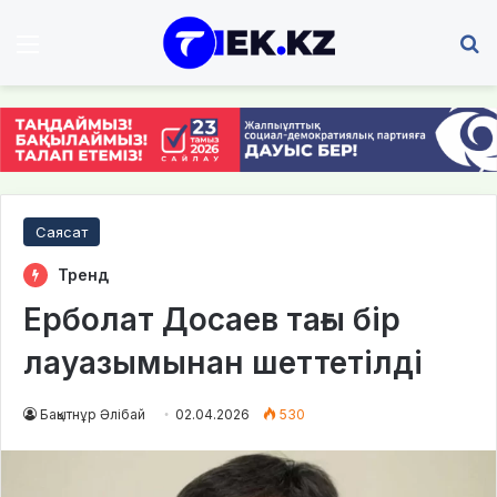
Мәзір
І
Саясат
Тренд
Ерболат Досаев тағы бір
лауазымынан шеттетілді
Бақытнұр Әлібай
02.04.2026
530