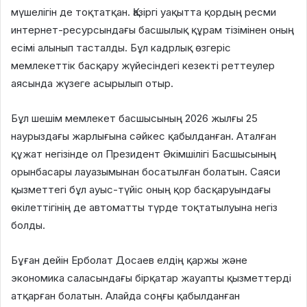
мүшелігін де тоқтатқан. Қазіргі уақытта қордың ресми
интернет-ресурсындағы басшылық құрам тізімінен оның
есімі алынып тасталды. Бұл кадрлық өзгеріс
мемлекеттік басқару жүйесіндегі кезекті реттеулер
аясында жүзеге асырылып отыр.
Бұл шешім мемлекет басшысының 2026 жылғы 25
наурыздағы жарлығына сәйкес қабылданған. Аталған
құжат негізінде ол Президент Әкімшілігі Басшысының
орынбасары лауазымынан босатылған болатын. Саяси
қызметтегі бұл ауыс-түйіс оның қор басқаруындағы
өкілеттігінің де автоматты түрде тоқтатылуына негіз
болды.
Бұған дейін Ерболат Досаев елдің қаржы және
экономика саласындағы бірқатар жауапты қызметтерді
атқарған болатын. Алайда соңғы қабылданған