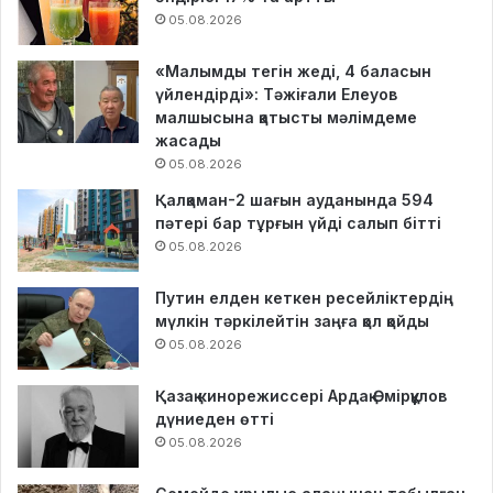
05.08.2026
«Малымды тегін жеді, 4 баласын
үйлендірді»: Тәжіғали Елеуов
малшысына қатысты мәлімдеме
жасады
05.08.2026
Қалқаман-2 шағын ауданында 594
пәтері бар тұрғын үйді салып бітті
05.08.2026
Путин елден кеткен ресейліктердің
мүлкін тәркілейтін заңға қол қойды
05.08.2026
Қазақ кинорежиссері Ардақ Әмірқұлов
дүниеден өтті
05.08.2026