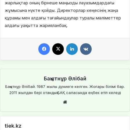
жарлықтар оның бірнеше маңызды лауазымдардағы
жұмысына нүкте қойды. Директорлар кеңесінің жаңа
құрамы мен алдағы тағайындаулар туралы мәліметтер
алдағы уақытта жарияланбақ.
Facebook
X
LinkedIn
VKontakte
Бақытнұр Әлібай
Бақытнұр Әлібай. 1987 жылы дүниеге келген. Жоғары білімі бар.
2011 жылдан бері отандық БАҚ саласында еңбек етіп келеді
We
bsi
te
tiek.kz