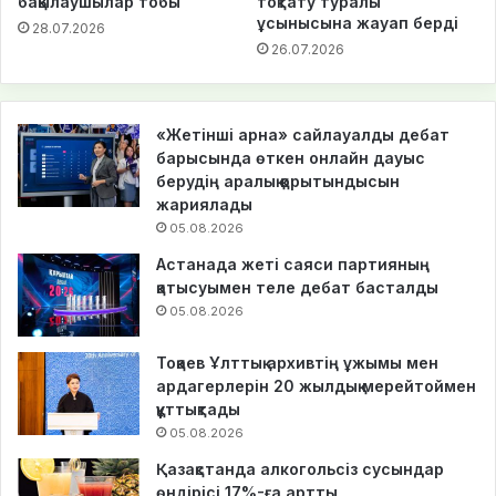
бақылаушылар тобы
тоқтату туралы
ұсынысына жауап берді
28.07.2026
26.07.2026
«Жетінші арна» сайлауалды дебат
барысында өткен онлайн дауыс
берудің аралық қорытындысын
жариялады
05.08.2026
Астанада жеті саяси партияның
қатысуымен теле дебат басталды
05.08.2026
Тоқаев Ұлттық архивтің ұжымы мен
ардагерлерін 20 жылдық мерейтоймен
құттықтады
05.08.2026
Қазақстанда алкогольсіз сусындар
өндірісі 17%-ға артты