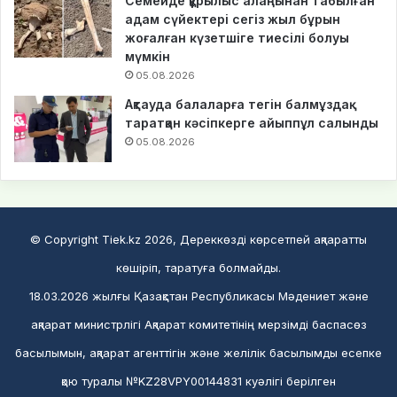
Семейде құрылыс алаңынан табылған
адам сүйектері сегіз жыл бұрын
жоғалған күзетшіге тиесілі болуы
мүмкін
05.08.2026
Ақтауда балаларға тегін балмұздақ
таратқан кәсіпкерге айыппұл салынды
05.08.2026
© Copyright Tiek.kz 2026, Дереккөзді көрсетпей ақпаратты
көшіріп, таратуға болмайды.
18.03.2026 жылғы Қазақстан Республикасы Мәдениет және
ақпарат министрлігі Ақпарат комитетінің мерзімді баспасөз
басылымын, ақпарат агенттігін және желілік басылымды есепке
қою туралы №KZ28VPY00144831 куәлігі берілген