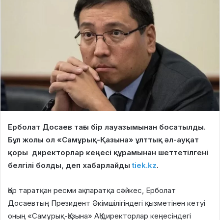
Ерболат Досаев тағы бір лауазымынан босатылды.
Бұл жолы ол «Самұрық-Қазына» ұлттық әл-ауқат
қоры директорлар кеңесі құрамынан шеттетілгені
белгілі болды, деп хабарлайды
tiek.kz
.
Қор таратқан ресми ақпаратқа сәйкес, Ерболат
Досаевтың Президент Әкімшілігіндегі қызметінен кетуі
оның «Самұрық-Қазына» АҚ директорлар кеңесіндегі