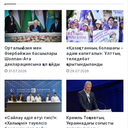
Орталық Азия мен
«Қазақстанның болашағы –
Әзербайжан басшылары
адам капиталы»: Ұлттық
Шолпан-Ата
теледебат
декларациясына қол қойды
қорытындыланды
31.07.2026
29.07.2026
«Сайлау әділ өтуі тиіс!»:
Кремль Тоқаевтың
«Халық үні» тәуелсіз
Украинадағы соғысты