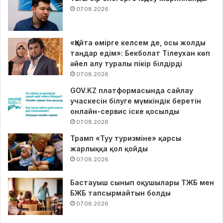
07.08.2026
«Қайта өмірге келсем де, осы жолды
таңдар едім»: Бекболат Тілеухан көп
әйел алу туралы пікір білдірді
07.08.2026
GOV.KZ платформасында сайлау
учаскесін білуге мүмкіндік беретін
онлайн-сервис іске қосылды
07.08.2026
Трамп «Туу туризміне» қарсы
жарлыққа қол қойды
07.08.2026
Бастауыш сынып оқушылары ТЖБ мен
БЖБ тапсырмайтын болды
07.08.2026