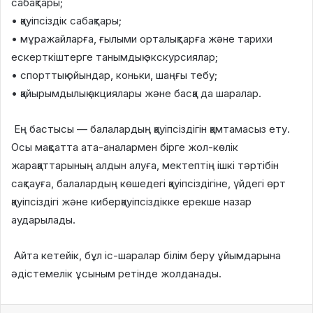
сабақтары;
• қауіпсіздік сабақтары;
• мұражайларға, ғылыми орталықтарға және тарихи
ескерткіштерге танымдық экскурсиялар;
• спорттық ойындар, коньки, шаңғы тебу;
• қайырымдылық акциялары және басқа да шаралар.
Ең бастысы — балалардың қауіпсіздігін қамтамасыз ету.
Осы мақсатта ата-аналармен бірге жол-көлік
жарақаттарының алдын алуға, мектептің ішкі тәртібін
сақтауға, балалардың көшедегі қауіпсіздігіне, үйдегі өрт
қауіпсіздігі және киберқауіпсіздікке ерекше назар
аударылады.
Айта кетейік, бұл іс-шаралар білім беру ұйымдарына
әдістемелік ұсыным ретінде жолданады.