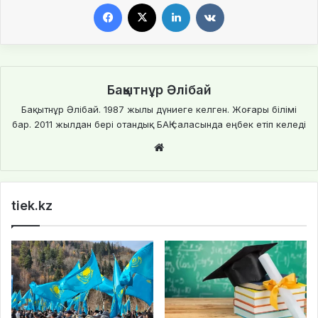
Facebook
X
LinkedIn
VKontakte
Бақытнұр Әлібай
Бақытнұр Әлібай. 1987 жылы дүниеге келген. Жоғары білімі
бар. 2011 жылдан бері отандық БАҚ саласында еңбек етіп келеді
Website
tiek.kz