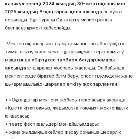
каникул кезеңі 2024 жылдың 30-желтоқсаны мен
2025 жылдың 8-қаңтарын қоса алғанда
он күнге
созылады. Бұл туралы Оқу-ағарту министрлігінің
баспасөз қызметі хабарлайды.
Мектеп оқушыларының қысқы демалыстағы бос уақытын
тиімді өткізу және жеке тұлғалық қасиеттерін дамыту
мақсатында
«Біртұтас тәрбие» бағдарламасы
аясында
іс-шаралар жоспары жасалды. Ол бойынша
мектептерде бірқатар білім беру, спорттық, мәдени және
шығармашылық
іс-шаралар өткізу жоспарланған:
• «Оқуға құштар мектеп» жобасын іске асыру аясында
«Қыста кітап оқимыз, жадымызға тоқимыз» мектепішілік
іс-шарасы;
• театр фестивальдері мен қойылымдары;
• жаңа жылдық әшекейлер жасау бойынша шеберлік