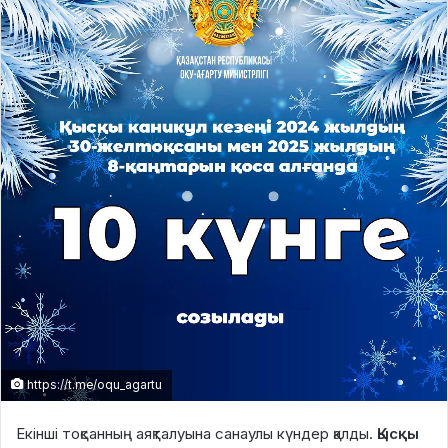
https://t.me/oqu_agartu
Екінші тоқсанның аяқталуына санаулы күндер қалды.
Қысқы