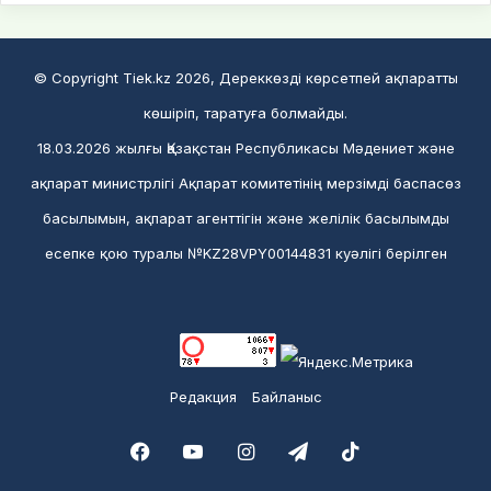
© Copyright Tiek.kz 2026, Дереккөзді көрсетпей ақпаратты
көшіріп, таратуға болмайды.
18.03.2026 жылғы Қазақстан Республикасы Мәдениет және
ақпарат министрлігі Ақпарат комитетінің мерзімді баспасөз
басылымын, ақпарат агенттігін және желілік басылымды
есепке қою туралы №KZ28VPY00144831 куәлігі берілген
Редакция
Байланыс
Facebook
YouTube
Instagram
Telegram
TikTok