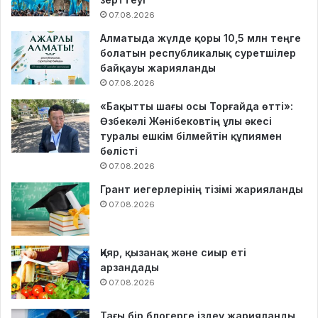
07.08.2026
Алматыда жүлде қоры 10,5 млн теңге
болатын республикалық суретшілер
байқауы жарияланды
07.08.2026
«Бақытты шағы осы Торғайда өтті»:
Өзбекәлі Жәнібековтің ұлы әкесі
туралы ешкім білмейтін құпиямен
бөлісті
07.08.2026
Грант иегерлерінің тізімі жарияланды
07.08.2026
Қияр, қызанақ және сиыр еті
арзандады
07.08.2026
Тағы бір блогерге іздеу жарияланды