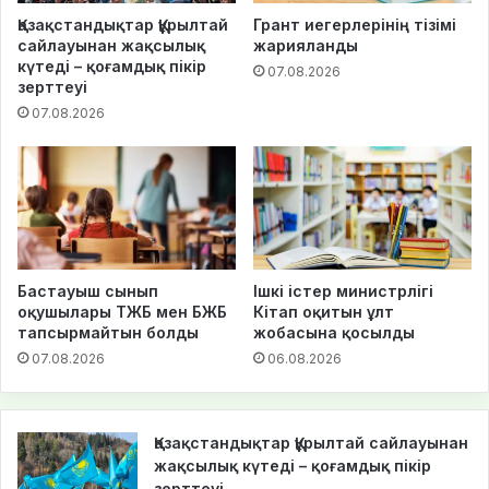
Қазақстандықтар Құрылтай
Грант иегерлерінің тізімі
сайлауынан жақсылық
жарияланды
күтеді – қоғамдық пікір
07.08.2026
зерттеуі
07.08.2026
Бастауыш сынып
Ішкі істер министрлігі
оқушылары ТЖБ мен БЖБ
Кітап оқитын ұлт
тапсырмайтын болды
жобасына қосылды
07.08.2026
06.08.2026
Қазақстандықтар Құрылтай сайлауынан
жақсылық күтеді – қоғамдық пікір
зерттеуі