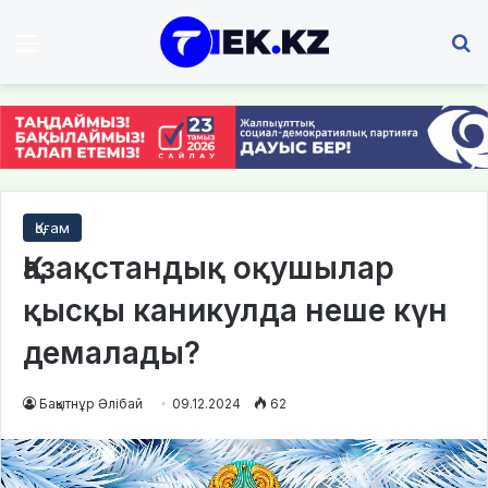
Мәзір
І
Қоғам
Қазақстандық оқушылар
қысқы каникулда неше күн
демалады?
Бақытнұр Әлібай
09.12.2024
62