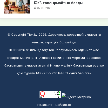
БЖБ тапсырмайтын болды
07.08.2026
© Copyright Tiek.kz 2026, Дереккөзді көрсетпей ақпаратты
көшіріп, таратуға болмайды.
18.03.2026 жылғы Қазақстан Республикасы Мәдениет және
ақпарат министрлігі Ақпарат комитетінің мерзімді баспасөз
басылымын, ақпарат агенттігін және желілік басылымды есепке
қою туралы №KZ28VPY00144831 куәлігі берілген
Редакция
Байланыс