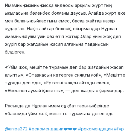
Имамның қызының қысқа видеосы арқылы жұрттың
ықыласына бөленбек болғаны даусыз. Алайда жұрт әке
мен баланың сыйластығы емес, басқа жайтқа назар
аударған. Нақты айтар болсақ, оқырмандар Нұрлан
имамның зәулім үйін сөз етіп жатыр.Олар үйім жоқ деп
жүріп бар жағдайын жасап алғанына таңданысын
білдірген.
«Үй
ім жоқ, мешітте тұрамын деп бар жағдайын жасап
алыпты», «Ставкасын көтерген сияқты ғой», «Мешітте
тұрады деп еді», «Ертегіні жақсы айтады екен»,
«Әкесінен аумай қалыпты», — деп жазды оқырмандар.
Расында да Нұрлан имам сұқбаттарының бірінде
«басымда үйім жоқ, мешітте тұрамын» деген еді.
@anipa372
#рекомендации❤️❤️❤️
#рекомендации
#fyp