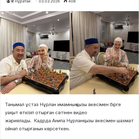
Үкі Нұратай
03.03.2026
408
Танымал ұстаз Нұрлан имамның қызы әкесімен бірге
уақыт өткізіп отырған сәтінен видео
жариялады
.
Кадрда Анипа Нұрланқызы әкесімен шахмат
ойнап отырғанын көрсеткен.