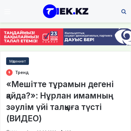
Мәзір
І
Мәдениет
Тренд
«Мешітте тұрамын дегені
қайда?»: Нұрлан имамның
зәулім үйі талқыға түсті
(ВИДЕО)