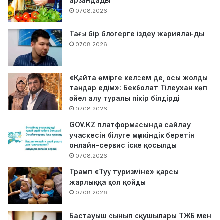
арзандады
07.08.2026
Тағы бір блогерге іздеу жарияланды
07.08.2026
«Қайта өмірге келсем де, осы жолды
таңдар едім»: Бекболат Тілеухан көп
әйел алу туралы пікір білдірді
07.08.2026
GOV.KZ платформасында сайлау
учаскесін білуге мүмкіндік беретін
онлайн-сервис іске қосылды
07.08.2026
Трамп «Туу туризміне» қарсы
жарлыққа қол қойды
07.08.2026
Бастауыш сынып оқушылары ТЖБ мен