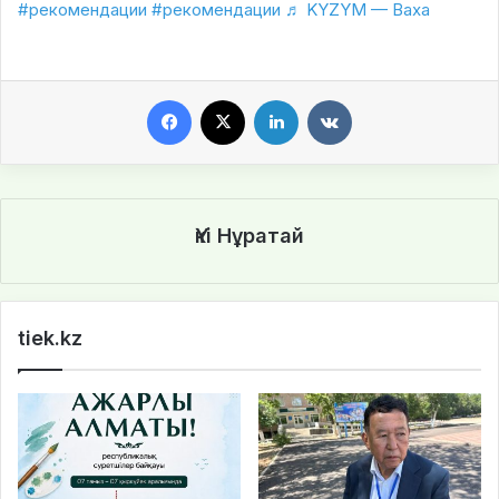
#рекомендации
#рекомендации
♬ KYZYM — Baxa
Facebook
X
LinkedIn
VKontakte
Үкі Нұратай
tiek.kz