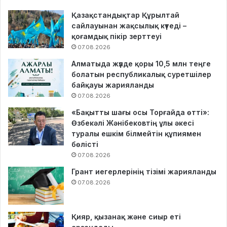
Қазақстандықтар Құрылтай
сайлауынан жақсылық күтеді –
қоғамдық пікір зерттеуі
07.08.2026
Алматыда жүлде қоры 10,5 млн теңге
болатын республикалық суретшілер
байқауы жарияланды
07.08.2026
«Бақытты шағы осы Торғайда өтті»:
Өзбекәлі Жәнібековтің ұлы әкесі
туралы ешкім білмейтін құпиямен
бөлісті
07.08.2026
Грант иегерлерінің тізімі жарияланды
07.08.2026
Қияр, қызанақ және сиыр еті