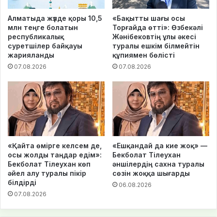
Алматыда жүлде қоры 10,5
«Бақытты шағы осы
млн теңге болатын
Торғайда өтті»: Өзбекәлі
республикалық
Жәнібековтің ұлы әкесі
суретшілер байқауы
туралы ешкім білмейтін
жарияланды
құпиямен бөлісті
07.08.2026
07.08.2026
«Қайта өмірге келсем де,
«Ешқандай да кие жоқ» —
осы жолды таңдар едім»:
Бекболат Тілеухан
Бекболат Тілеухан көп
әншілердің сахна туралы
әйел алу туралы пікір
сөзін жоққа шығарды
білдірді
06.08.2026
07.08.2026