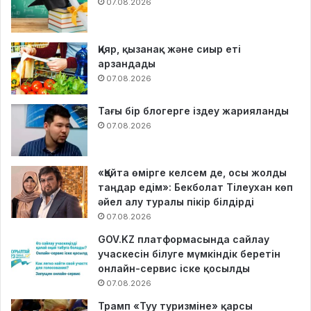
07.08.2026
Қияр, қызанақ және сиыр еті
арзандады
07.08.2026
Тағы бір блогерге іздеу жарияланды
07.08.2026
«Қайта өмірге келсем де, осы жолды
таңдар едім»: Бекболат Тілеухан көп
әйел алу туралы пікір білдірді
07.08.2026
GOV.KZ платформасында сайлау
учаскесін білуге мүмкіндік беретін
онлайн-сервис іске қосылды
07.08.2026
Трамп «Туу туризміне» қарсы