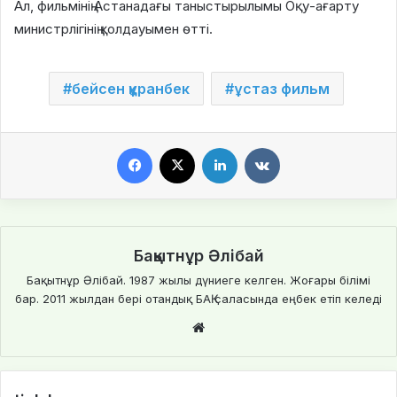
Ал, фильмінің Астанадағы таныстырылымы Оқу-ағарту
министрлігінің қолдауымен өтті.
бейсен құранбек
ұстаз фильм
Facebook
X
LinkedIn
VKontakte
Бақытнұр Әлібай
Бақытнұр Әлібай. 1987 жылы дүниеге келген. Жоғары білімі
бар. 2011 жылдан бері отандық БАҚ саласында еңбек етіп келеді
Website