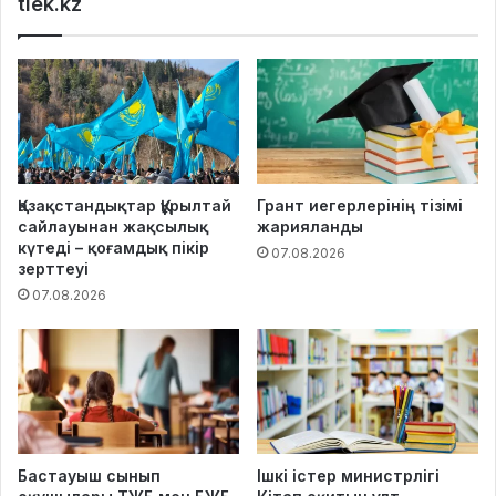
tiek.kz
Қазақстандықтар Құрылтай
Грант иегерлерінің тізімі
сайлауынан жақсылық
жарияланды
күтеді – қоғамдық пікір
07.08.2026
зерттеуі
07.08.2026
Бастауыш сынып
Ішкі істер министрлігі