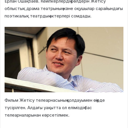
Ерлан Ошақбаев. Кейіпкерлердің рөлдерін Жетісу
облыстық драма театрының және оқушылар сарайындағы
поэтикалық театрдың актерлері сомдады.
Фильм Жетісу телеарнасының қолдауымен өңірде
түсірілген. Алдағы уақытта ол еліміздің бас
телеарналарынан көрсетілмек.