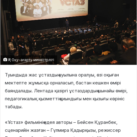
ҚР Оқу-ағарту министрлігі
Туындыда жас ұстаздың ауылына оралуы, өзі оқыған
мектепте жұмысқа орналасып, бастан кешкен өмірі
баяндалады. Лентада қазіргі ұстаздардың шынайы өмірі,
педагогикалық қызметтің қиындығы мен қызығы көрініс
табады.
«Ұстаз» фильмінің идея авторы – Бейсен Құранбек,
сценарийін жазған – Гүлмира Қадырқызы, режиссер