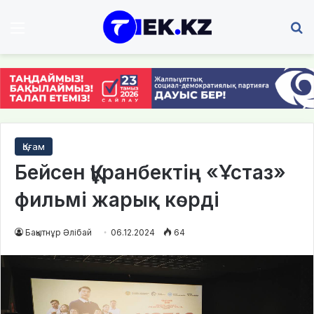
Мәзір
І
Қоғам
Бейсен Құранбектің «Ұстаз»
фильмі жарық көрді
Бақытнұр Әлібай
06.12.2024
64