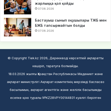
жарлыққа қол қойды
07.08.2026
Бастауыш сынып оқушылары ТЖБ мен
БЖБ тапсырмайтын болды
07.08.2026
© Copyright Tiek.kz 2026, Дереккөзді көрсетпей ақпаратты
көшіріп, таратуға болмайды.
18.03.2026 жылғы Қазақстан Республикасы Мәдениет және
ақпарат министрлігі Ақпарат комитетінің мерзімді баспасөз
басылымын, ақпарат агенттігін және желілік басылымды
есепке қою туралы №KZ28VPY00144831 куәлігі берілген