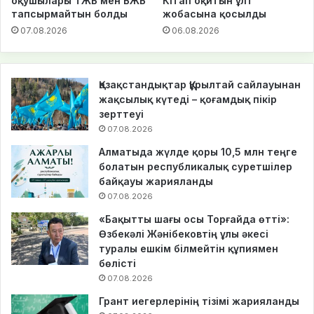
оқушылары ТЖБ мен БЖБ
Кітап оқитын ұлт
тапсырмайтын болды
жобасына қосылды
07.08.2026
06.08.2026
Қазақстандықтар Құрылтай сайлауынан
жақсылық күтеді – қоғамдық пікір
зерттеуі
07.08.2026
Алматыда жүлде қоры 10,5 млн теңге
болатын республикалық суретшілер
байқауы жарияланды
07.08.2026
«Бақытты шағы осы Торғайда өтті»:
Өзбекәлі Жәнібековтің ұлы әкесі
туралы ешкім білмейтін құпиямен
бөлісті
07.08.2026
Грант иегерлерінің тізімі жарияланды