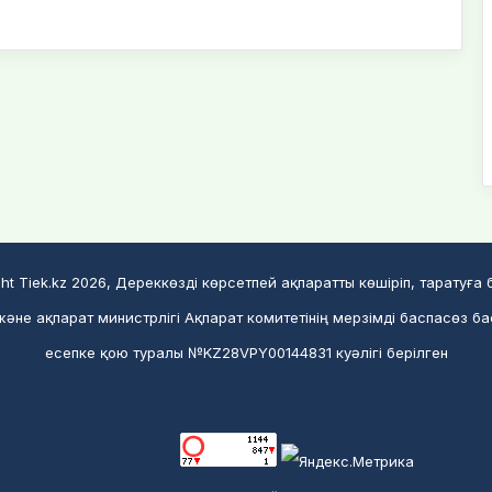
ht Tiek.kz 2026, Дереккөзді көрсетпей ақпаратты көшіріп, таратуға
әне ақпарат министрлігі Ақпарат комитетінің мерзімді баспасөз б
есепке қою туралы №KZ28VPY00144831 куәлігі берілген