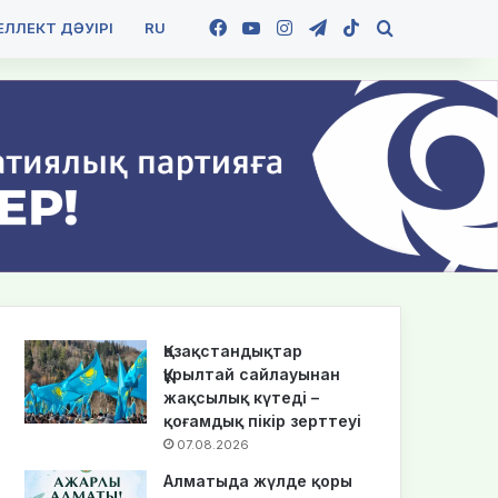
Facebook
YouTube
Instagram
Telegram
TikTok
Іздеу
ЛЛЕКТ ДӘУІРІ
RU
Қазақстандықтар
Құрылтай сайлауынан
жақсылық күтеді –
қоғамдық пікір зерттеуі
07.08.2026
Алматыда жүлде қоры