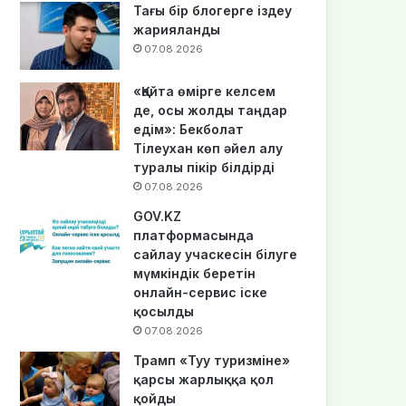
Тағы бір блогерге іздеу
жарияланды
07.08.2026
«Қайта өмірге келсем
де, осы жолды таңдар
едім»: Бекболат
Тілеухан көп әйел алу
туралы пікір білдірді
07.08.2026
GOV.KZ
платформасында
сайлау учаскесін білуге
мүмкіндік беретін
онлайн-сервис іске
қосылды
07.08.2026
Трамп «Туу туризміне»
қарсы жарлыққа қол
қойды