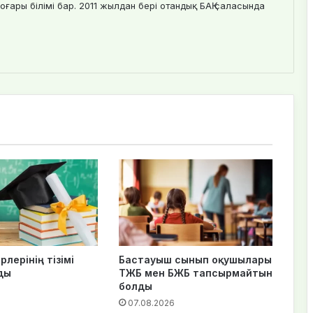
оғары білімі бар. 2011 жылдан бері отандық БАҚ саласында
рлерінің тізімі
Бастауыш сынып оқушылары
ды
ТЖБ мен БЖБ тапсырмайтын
болды
07.08.2026