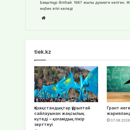
Бақытнұр Әлібай. 1987 жылы дүниеге келген. Ж
еңбек етіп келеді
Website
tiek.kz
Қазақстандықтар Құрылтай
Грант иеге
сайлауынан жақсылық
жариялан
күтеді – қоғамдық пікір
07.08.2026
зерттеуі