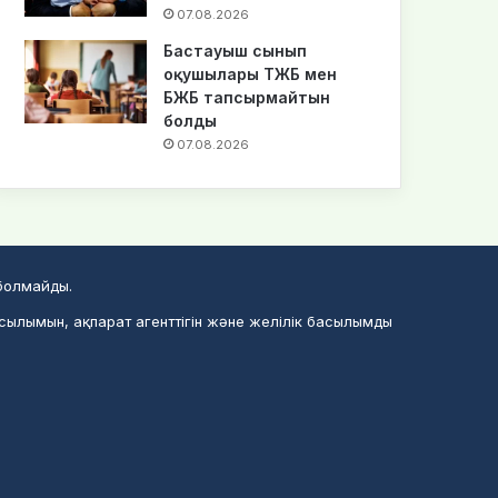
07.08.2026
Бастауыш сынып
оқушылары ТЖБ мен
БЖБ тапсырмайтын
болды
07.08.2026
 болмайды.
асылымын, ақпарат агенттігін және желілік басылымды