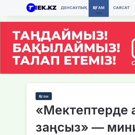
ДЕНСАУЛЫҚ
ҚОҒАМ
САЯСАТ
Қоғам
«Мектептерде а
заңсыз» — мин