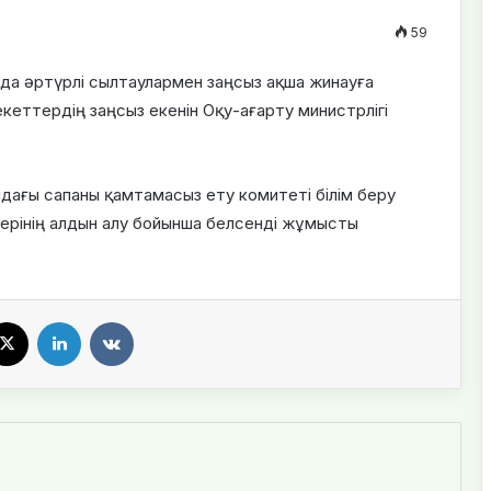
59
нда әртүрлі сылтаулармен заңсыз ақша жинауға
кеттердің заңсыз екенін Оқу-ағарту министрлігі
ындағы сапаны қамтамасыз ету комитеті білім беру
рінің алдын алу бойынша белсенді жұмысты
cebook
X
LinkedIn
VKontakte