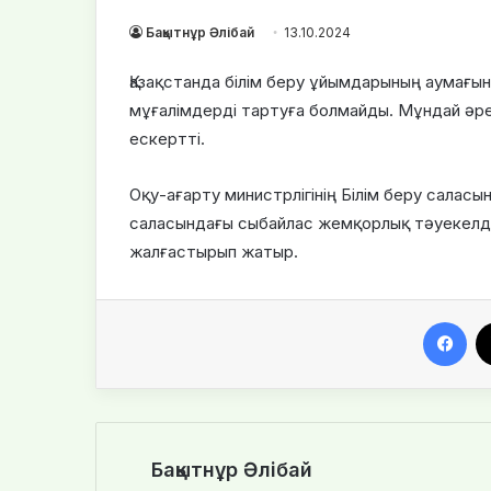
Бақытнұр Әлібай
13.10.2024
Қазақстанда білім беру ұйымдарының аумағы
мұғалімдерді тартуға болмайды. Мұндай әре
ескертті.
Оқу-ағарту министрлігінің Білім беру салас
саласындағы сыбайлас жемқорлық тәуекелде
жалғастырып жатыр.
Fa
Бақытнұр Әлібай