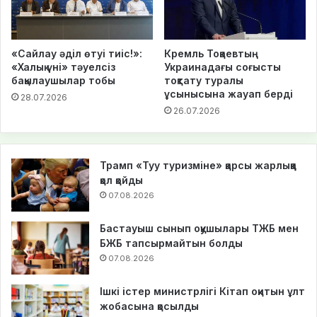
«Сайлау әділ өтуі тиіс!»:
Кремль Тоқаевтың
«Халық үні» тәуелсіз
Украинадағы соғысты
бақылаушылар тобы
тоқтату туралы
ұсынысына жауап берді
28.07.2026
26.07.2026
Трамп «Туу туризміне» қарсы жарлыққа
қол қойды
07.08.2026
Бастауыш сынып оқушылары ТЖБ мен
БЖБ тапсырмайтын болды
07.08.2026
Ішкі істер министрлігі Кітап оқитын ұлт
жобасына қосылды