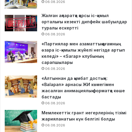
06.08.2026
Жалған ақпаратқа қарсы іс-қимыл
орталығы кезекті дипфейк шабуылдар
туралы ескертті
06.08.2026
«Партиялар мен азаматтық қоғамның
өзара іс-қимылы жүйелі негізде артып
келеді» – «Sarap» клубының
сарапшылары
06.08.2026
«Алтыннан да қымбат достық»:
«Balapan» арнасы ЖИ көмегімен
жасалған анимациялық форматқа көше
бастады
06.08.2026
Мемлекеттік грант иегерлерінің тізімі
жарияланатын күн белгілі болды
06.08.2026