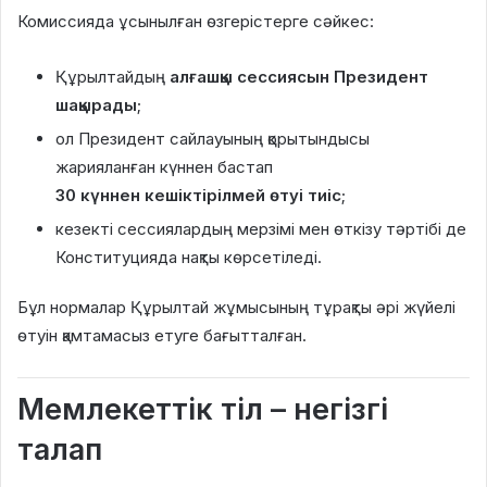
Комиссияда ұсынылған өзгерістерге сәйкес:
Құрылтайдың
алғашқы сессиясын Президент
шақырады
;
ол Президент сайлауының қорытындысы
жарияланған күннен бастап
30 күннен кешіктірілмей өтуі тиіс
;
кезекті сессиялардың мерзімі мен өткізу тәртібі де
Конституцияда нақты көрсетіледі.
Бұл нормалар Құрылтай жұмысының тұрақты әрі жүйелі
өтуін қамтамасыз етуге бағытталған.
Мемлекеттік тіл – негізгі
талап