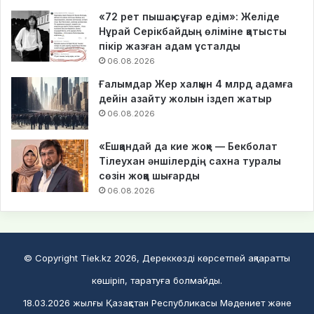
«72 рет пышақ сұғар едім»: Желіде
Нұрай Серікбайдың өліміне қатысты
пікір жазған адам ұсталды
06.08.2026
Ғалымдар Жер халқын 4 млрд адамға
дейін азайту жолын іздеп жатыр
06.08.2026
«Ешқандай да кие жоқ» — Бекболат
Тілеухан әншілердің сахна туралы
сөзін жоққа шығарды
06.08.2026
© Copyright Tiek.kz 2026, Дереккөзді көрсетпей ақпаратты
көшіріп, таратуға болмайды.
18.03.2026 жылғы Қазақстан Республикасы Мәдениет және