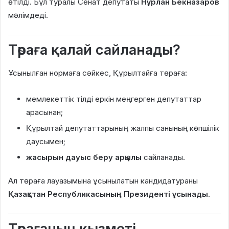
өтілді. Бұл туралы Сенат депутаты
Нұрлан Бекназаров
мәлімдеді.
Төраға қалай сайланады?
Ұсынылған нормаға сәйкес, Құрылтайға төраға:
мемлекеттік тілді еркін меңгерген депутаттар
арасынан;
Құрылтай депутаттарының жалпы санының көпшілік
даусымен;
жасырын дауыс беру арқылы
сайланады.
Ал төраға лауазымына ұсынылатын кандидатураны
Қазақстан Республикасының Президенті ұсынады
.
Төрағаның қызметі