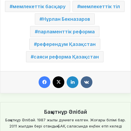
мемлекеттік басқару
мемлекеттік тіл
Нұрлан Бекназаров
парламенттік реформа
референдум Қазақстан
саяси реформа Қазақстан
Facebook
X
LinkedIn
VKontakte
Бақытнұр Әлібай
Бақытнұр Әлібай. 1987 жылы дүниеге келген. Жоғары білімі бар.
2011 жылдан бері отандық БАҚ саласында еңбек етіп келеді