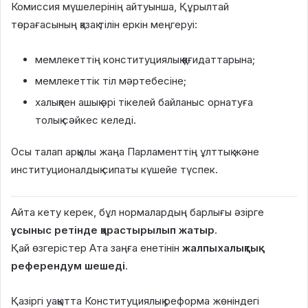
Комиссия мүшелерінің айтуынша, Құрылтай
төрағасының қазақ тілін еркін меңгеруі:
мемлекеттің конституциялық қағидаттарына;
мемлекеттік тіл мәртебесіне;
халықпен ашық әрі тікелей байланыс орнатуға
толық сәйкес келеді.
Осы талап арқылы жаңа Парламенттің ұлттық және
институционалдық сипаты күшейе түспек.
Айта кету керек, бұл нормалардың барлығы әзірге
ұсыныс ретінде қарастырылып жатыр
.
Қай өзгерістер Ата заңға енетінін
жалпыхалықтық
референдум шешеді
.
Қазіргі уақытта Конституциялық реформа жөніндегі