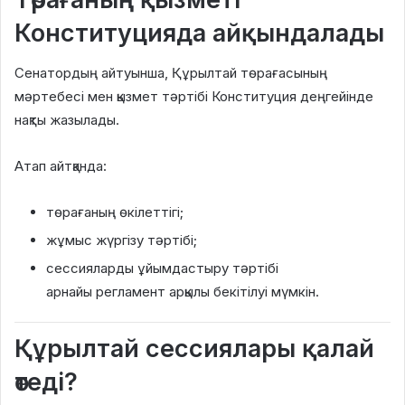
Конституцияда айқындалады
Сенатордың айтуынша, Құрылтай төрағасының
мәртебесі мен қызмет тәртібі Конституция деңгейінде
нақты жазылады.
Атап айтқанда:
төрағаның өкілеттігі;
жұмыс жүргізу тәртібі;
сессияларды ұйымдастыру тәртібі
арнайы регламент арқылы бекітілуі мүмкін.
Құрылтай сессиялары қалай
өтеді?