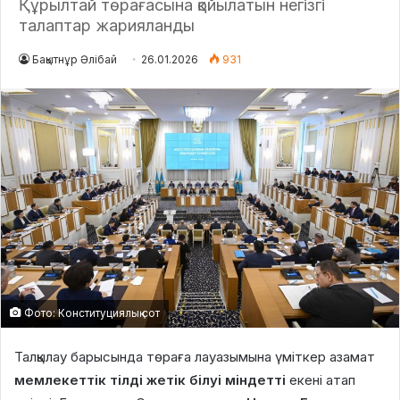
Құрылтай төрағасына қойылатын негізгі
талаптар жарияланды
Бақытнұр Әлібай
26.01.2026
931
Фото: Конституциялық сот
Талқылау барысында төраға лауазымына үміткер азамат
мемлекеттік тілді жетік білуі міндетті
екені атап