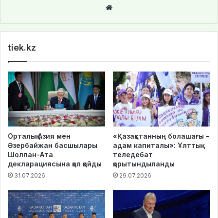
We
bsi
te
tiek.kz
Орталық Азия мен
«Қазақстанның болашағы –
Әзербайжан басшылары
адам капиталы»: Ұлттық
Шолпан-Ата
теледебат
декларациясына қол қойды
қорытындыланды
31.07.2026
29.07.2026