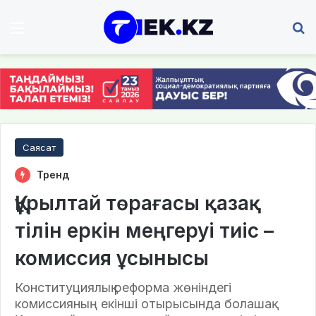
Мәзір
І
Саясат
Тренд
Құрылтай төрағасы қазақ
тілін еркін меңгеруі тиіс –
комиссия ұсынысы
Конституциялық реформа жөніндегі
комиссияның екінші отырысында болашақ