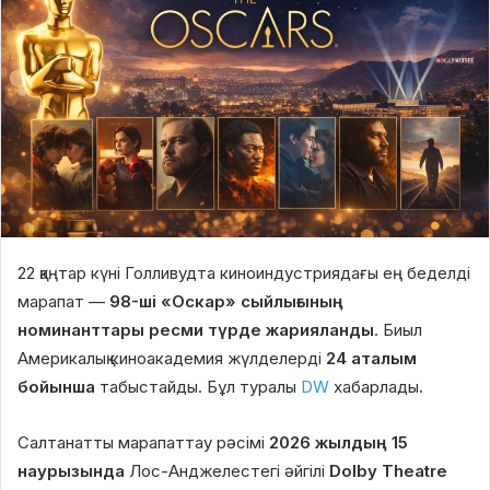
22 қаңтар күні Голливудта киноиндустриядағы ең беделді
марапат —
98-ші «Оскар» сыйлығының
номинанттары ресми түрде жарияланды
. Биыл
Америкалық киноакадемия жүлделерді
24 аталым
бойынша
табыстайды. Бұл туралы
DW
хабарлады.
Салтанатты марапаттау рәсімі
2026 жылдың 15
наурызында
Лос-Анджелестегі әйгілі
Dolby Theatre