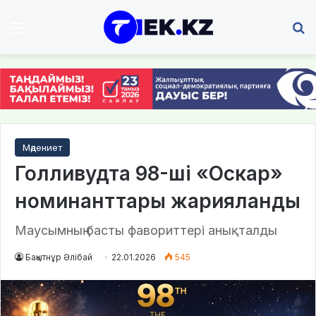
Мәзір
І
Мәдениет
Голливудта 98-ші «Оскар»
номинанттары жарияланды
Маусымның басты фавориттері анықталды
Бақытнұр Әлібай
22.01.2026
545