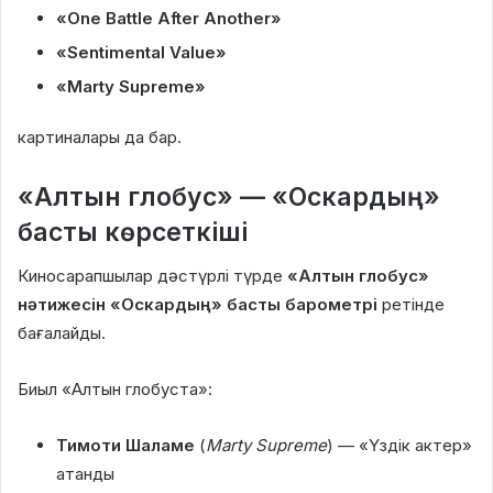
«One Battle After Another»
«Sentimental Value»
«Marty Supreme»
картиналары да бар.
«Алтын глобус» — «Оскардың»
басты көрсеткіші
Киносарапшылар дәстүрлі түрде
«Алтын глобус»
нәтижесін «Оскардың» басты барометрі
ретінде
бағалайды.
Биыл «Алтын глобуста»:
Тимоти Шаламе
(
Marty Supreme
) — «Үздік актер»
атанды