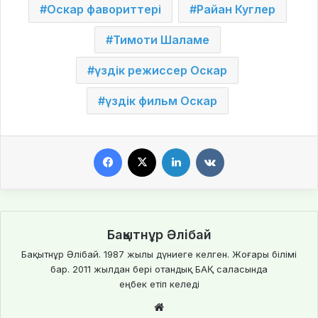
Оскар фавориттері
Райан Куглер
Тимоти Шаламе
үздік режиссер Оскар
үздік фильм Оскар
Facebook
X
LinkedIn
VKontakte
Бақытнұр Әлібай
Бақытнұр Әлібай. 1987 жылы дүниеге келген. Жоғары білімі
бар. 2011 жылдан бері отандық БАҚ саласында
еңбек етіп келеді
We