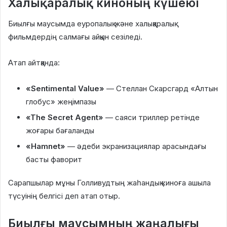
Халықаралық киноның күшеюі
Биылғы маусымда еуропалық және халықаралық
фильмдердің салмағы айқын сезіледі.
Атап айтқанда:
«Sentimental Value»
— Стеллан Скарсгард «Алтын
глобус» жеңімпазы
«The Secret Agent»
— саяси триллер ретінде
жоғары бағаланды
«Hamnet»
— әдеби экранизациялар арасындағы
басты фаворит
Сарапшылар мұны Голливудтың жаһандық киноға ашыла
түсуінің белгісі деп атап отыр.
Биылғы маусымның жаңалығы