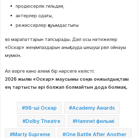
продюсерлік гильдия,
актерлер одағы,
режиссерлер қауымдастығы
өз марапаттарын тапсырады. Дәл осы нәтижелер
«Оскар» жеңімпаздарын анықтауда шешуші рөл ойнауы
мүмкін.
Ал әзірге кино әлемі бір нәрсеге келісті:
2026 жылғы «Оскар» маусымы соңғы онжылдықтағы
ең тартысты әрі болжап болмайтын дода болмақ.
98-ші Оскар
Academy Awards
Dolby Theatre
Hamnet фильмі
Marty Supreme
One Battle After Another