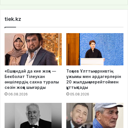
bsi
te
tiek.kz
«Ешқандай да кие жоқ» —
Тоқаев Ұлттық архивтің
Бекболат Тілеухан
ұжымы мен ардагерлерін
әншілердің сахна туралы
20 жылдық мерейтоймен
сөзін жоққа шығарды
құттықтады
06.08.2026
05.08.2026