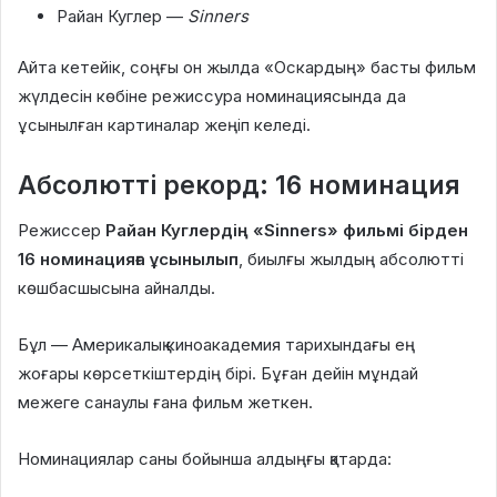
Райан Куглер —
Sinners
Айта кетейік, соңғы он жылда «Оскардың» басты фильм
жүлдесін көбіне режиссура номинациясында да
ұсынылған картиналар жеңіп келеді.
Абсолютті рекорд: 16 номинация
Режиссер
Райан Куглердің «Sinners» фильмі бірден
16 номинацияға ұсынылып
, биылғы жылдың абсолютті
көшбасшысына айналды.
Бұл — Америкалық киноакадемия тарихындағы ең
жоғары көрсеткіштердің бірі. Бұған дейін мұндай
межеге санаулы ғана фильм жеткен.
Номинациялар саны бойынша алдыңғы қатарда: