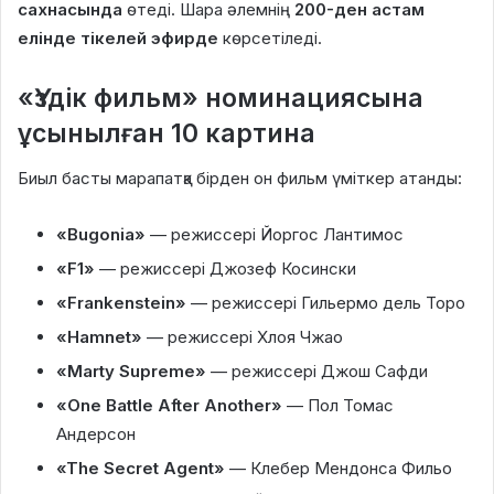
сахнасында
өтеді. Шара әлемнің
200-ден астам
елінде тікелей эфирде
көрсетіледі.
«Үздік фильм» номинациясына
ұсынылған 10 картина
Биыл басты марапатқа бірден он фильм үміткер атанды:
«Bugonia»
— режиссері Йоргос Лантимос
«F1»
— режиссері Джозеф Косински
«Frankenstein»
— режиссері Гильермо дель Торо
«Hamnet»
— режиссері Хлоя Чжао
«Marty Supreme»
— режиссері Джош Сафди
«One Battle After Another»
— Пол Томас
Андерсон
«The Secret Agent»
— Клебер Мендонса Фильо