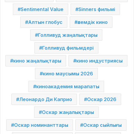
Sentimental Value
Sinners фильмі
Алтын глобус
әлемдік кино
Голливуд жаңалықтары
Голливуд фильмдері
кино жаңалықтары
кино индустриясы
кино маусымы 2026
киноакадемия марапаты
Леонардо Ди Каприо
Оскар 2026
Оскар жаңалықтары
Оскар номинанттары
Оскар сыйлығы