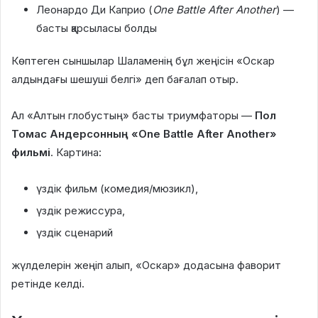
Леонардо Ди Каприо (
One Battle After Another
) —
басты қарсыласы болды
Көптеген сыншылар Шаламенің бұл жеңісін «Оскар
алдындағы шешуші белгі» деп бағалап отыр.
Ал «Алтын глобустың» басты триумфаторы —
Пол
Томас Андерсонның «One Battle After Another»
фильмі
. Картина:
үздік фильм (комедия/мюзикл),
үздік режиссура,
үздік сценарий
жүлделерін жеңіп алып, «Оскар» додасына фаворит
ретінде келді.