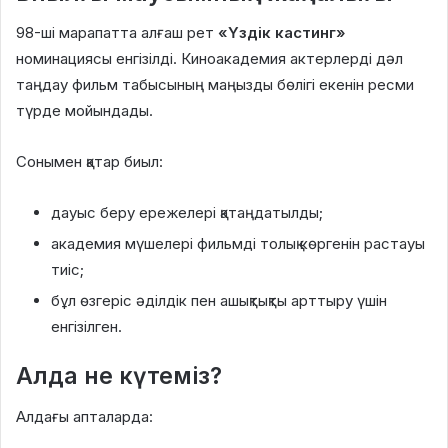
98-ші марапатта алғаш рет
«Үздік кастинг»
номинациясы енгізілді. Киноакадемия актерлерді дәл
таңдау фильм табысының маңызды бөлігі екенін ресми
түрде мойындады.
Сонымен қатар биыл:
дауыс беру ережелері қатаңдатылды;
академия мүшелері фильмді толық көргенін растауы
тиіс;
бұл өзгеріс әділдік пен ашықтықты арттыру үшін
енгізілген.
Алда не күтеміз?
Алдағы апталарда: