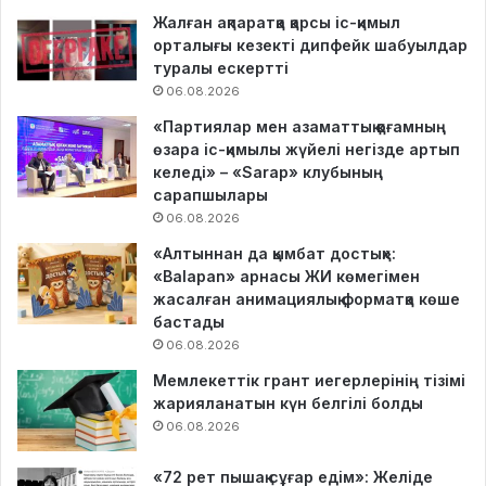
Жалған ақпаратқа қарсы іс-қимыл
орталығы кезекті дипфейк шабуылдар
туралы ескертті
06.08.2026
«Партиялар мен азаматтық қоғамның
өзара іс-қимылы жүйелі негізде артып
келеді» – «Sarap» клубының
сарапшылары
06.08.2026
«Алтыннан да қымбат достық»:
«Balapan» арнасы ЖИ көмегімен
жасалған анимациялық форматқа көше
бастады
06.08.2026
Мемлекеттік грант иегерлерінің тізімі
жарияланатын күн белгілі болды
06.08.2026
«72 рет пышақ сұғар едім»: Желіде