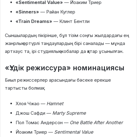
«Sentimental Value»
— Йоаким Триер
«Sinners»
— Райан Куглер
«Train Dreams»
— Клинт Бентли
Сыншылардың пікірінше, бұл тізім соңғы жылдардағы ең
жанрлық әртүрлі таңдаулардың бірі саналады — мұнда
артхаус та, ірі студиялық жобалар да қатар ұсынылған.
«Үздік режиссура» номинациясы
Биыл режиссерлер арасындағы бәсеке ерекше
тартысты болмақ:
Хлоя Чжао —
Hamnet
Джош Сафди —
Marty Supreme
Пол Томас Андерсон —
One Battle After Another
Йоаким Триер —
Sentimental Value