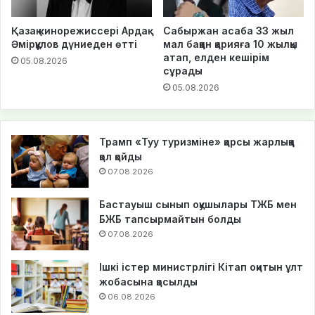
Қазақ кинорежиссері Ардақ
Сабыржан асаба 33 жыл
Әмірқұлов дүниеден өтті
мал баққан қарияға 10 жылқы
атап, елден кешірім
05.08.2026
сұрады
05.08.2026
Трамп «Туу туризміне» қарсы жарлыққа
қол қойды
07.08.2026
Бастауыш сынып оқушылары ТЖБ мен
БЖБ тапсырмайтын болды
07.08.2026
Ішкі істер министрлігі Кітап оқитын ұлт
жобасына қосылды
06.08.2026