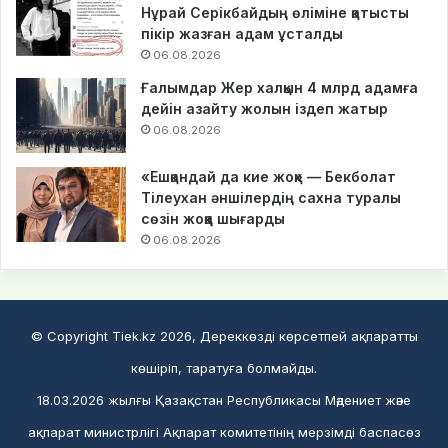
Нұрай Серікбайдың өліміне қатысты
пікір жазған адам ұсталды
06.08.2026
Ғалымдар Жер халқын 4 млрд адамға
дейін азайту жолын іздеп жатыр
06.08.2026
«Ешқандай да кие жоқ» — Бекболат
Тілеухан әншілердің сахна туралы
сөзін жоққа шығарды
06.08.2026
© Copyright Tiek.kz 2026, Дереккөзді көрсетпей ақпаратты
көшіріп, таратуға болмайды.
18.03.2026 жылғы Қазақстан Республикасы Мәдениет және
ақпарат министрлігі Ақпарат комитетінің мерзімді баспасөз