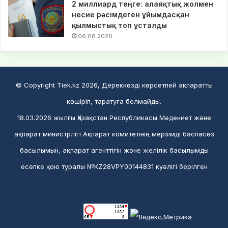
2 миллиард теңге: алаяқтық жолмен
несие рәсімдеген ұйымдасқан
қылмыстық топ ұсталды
06.08.2026
© Copyright Tiek.kz 2026, Дереккөзді көрсетпей ақпаратты
көшіріп, таратуға болмайды.
18.03.2026 жылғы Қазақстан Республикасы Мәдениет және
ақпарат министрлігі Ақпарат комитетінің мерзімді баспасөз
басылымын, ақпарат агенттігін және желілік басылымды
есепке қою туралы №KZ28VPY00144831 куәлігі берілген