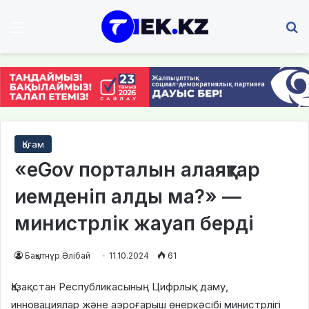
Мәзір
І
Қоғам
«eGov порталын алаяқтар
иемденіп алды ма?» —
министрлік жауап берді
Бақытнұр Әлібай
11.10.2024
61
Қазақстан Республикасының Цифрлық даму,
инновациялар және аэроғарыш өнеркәсібі министрлігі