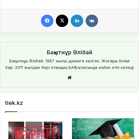
Facebook
X
LinkedIn
VKontakte
Бақытнұр Әлібай
Бақытнұр Әлібай. 1987 жылы дүниеге келген. Жоғары білімі
бар. 2011 жылдан бері отандық БАҚ саласында еңбек етіп келеді
Website
tiek.kz