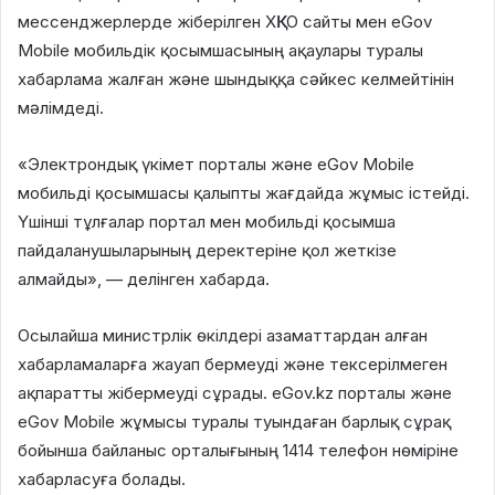
мессенджерлерде жіберілген ХҚКО сайты мен eGov
Mobile мобильдік қосымшасының ақаулары туралы
хабарлама жалған және шындыққа сәйкес келмейтінін
мәлімдеді.
«Электрондық үкімет порталы және eGov Mobile
мобильді қосымшасы қалыпты жағдайда жұмыс істейді.
Үшінші тұлғалар портал мен мобильді қосымша
пайдаланушыларының деректеріне қол жеткізе
алмайды», — делінген хабарда.
Осылайша министрлік өкілдері азаматтардан алған
хабарламаларға жауап бермеуді және тексерілмеген
ақпаратты жібермеуді сұрады. eGov.kz порталы және
eGov Mobile жұмысы туралы туындаған барлық сұрақ
бойынша байланыс орталығының 1414 телефон нөміріне
хабарласуға болады.