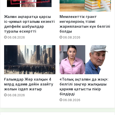
Жалған ақпаратқа қарсы
Мемлекеттік грант
іс-қимыл орталығы кезекті
иегерлерінің тізімі
дипфейк шабуылдар
жарияланатын күн белгілі
туралы ескертті
болды
06.08.2026
06.08.2026
Ғалымдар Жер халқын 4
«Толық ақталған да жоқ»:
млрд адамға дейін азайту
белгілі заңгер жылқышы
жолын іздеп жатыр
қарияға қатысты пікір
білдірді
06.08.2026
06.08.2026