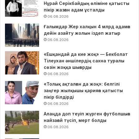
Нұрай Серікбайдың өліміне қатысты
пікір жазған адам ұсталды
06.08.2026
Ғалымдар Жер халқын 4 млрд адамға
дейін азайту жолын іздеп жатыр
06.08.2026
«Ешқандай да кие жоқ» — Бекболат
Тілеухан әншілердің сахна туралы
сөзін жоққа шығарды
06.08.2026
«Толық ақталған да жоқ»: белгілі
заңгер жылқышы қарияға қатысты
пікір білдірді
06.08.2026
Алаңда доп теуіп жүрген футболшыға
найзағай түсіп, мерт болды
06.08.2026