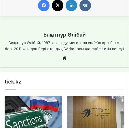
Бақытнұр Әлібай
Бақытнұр Әлібай. 1987 жылы дүниеге келген. Жоғары білімі
бар. 2011 жылдан бері отандық БАҚ саласында еңбек етіп келеді
Website
tiek.kz