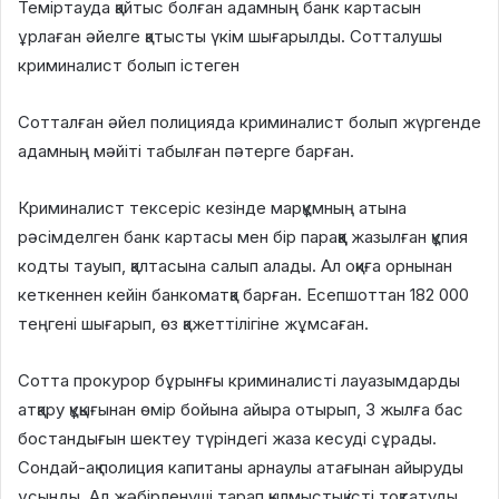
Теміртауда қайтыс болған адамның банк картасын
ұрлаған әйелге қатысты үкім шығарылды. Сотталушы
криминалист болып істеген
Сотталған әйел полицияда криминалист болып жүргенде
адамның мәйіті табылған пәтерге барған.
Криминалист тексеріс кезінде марқұмның атына
рәсімделген банк картасы мен бір параққа жазылған құпия
кодты тауып, қалтасына салып алады. Ал оқиға орнынан
кеткеннен кейін банкоматқа барған. Есепшоттан 182 000
теңгені шығарып, өз қажеттілігіне жұмсаған.
Сотта прокурор бұрынғы криминалисті лауазымдарды
атқару құқығынан өмір бойына айыра отырып, 3 жылға бас
бостандығын шектеу түріндегі жаза кесуді сұрады.
Сондай-ақ полиция капитаны арнаулы атағынан айыруды
ұсынды. Ал жәбірленуші тарап қылмыстық істі тоқтатуды