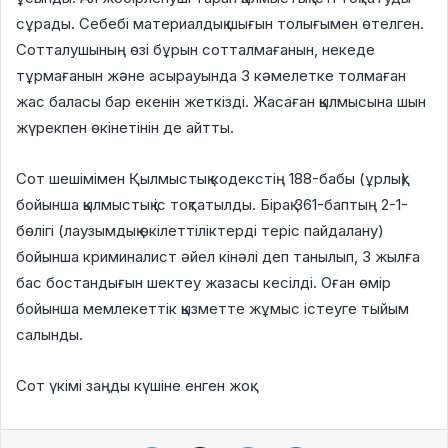
сұрады. Себебі материалдық шығын толығымен өтелген.
Сотталушының өзі бұрын сотталмағанын, некеде
тұрмағанын және асырауында 3 кәмелетке толмаған
жас баласы бар екенін жеткізді. Жасаған қылмысына шын
жүрекпен өкінетінін де айтты.
Сот шешімімен Қылмыстық кодекстің 188-бабы (ұрлық)
бойынша қылмыстық іс тоқтатылды. Бірақ 361-баптың 2-1-
бөлігі (лаузымдық өкілеттіліктерді теріс пайдалану)
бойынша криминалист әйел кінәлі деп танылып, 3 жылға
бас бостандығын шектеу жазасы кесілді. Оған өмір
бойынша мемлекеттік қызметте жұмыс істеуге тыйым
салынды.
Сот үкімі заңды күшіне енген жоқ.
Facebook
X
LinkedIn
VKontakte