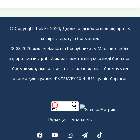
© Copyright Tiek.kz 2026, Дереккөзді көрсетпей ақпаратты
көшіріп, таратуға болмайды.
18.03.2026 жылғы Қазақстан Республикасы Мәдениет және
ақпарат министрлігі Ақпарат комитетінің мерзімді баспасөз
басылымын, ақпарат агенттігін және желілік басылымды
есепке қою туралы №KZ28VPY00144831 куәлігі берілген
Редакция
Байланыс
Facebook
YouTube
Instagram
Telegram
TikTok