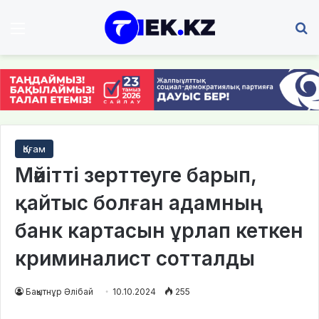
Мәзір
І
Қоғам
Мәйітті зерттеуге барып,
қайтыс болған адамның
банк картасын ұрлап кеткен
криминалист сотталды
Бақытнұр Әлібай
10.10.2024
255