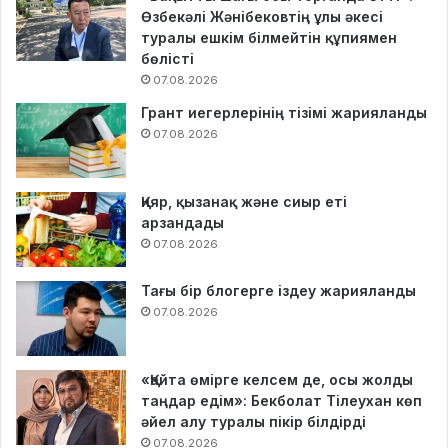
Өзбекәлі Жәнібековтің ұлы әкесі
туралы ешкім білмейтін құпиямен
бөлісті
07.08.2026
Грант иегерлерінің тізімі жарияланды
07.08.2026
Қияр, қызанақ және сиыр еті
арзандады
07.08.2026
Тағы бір блогерге іздеу жарияланды
07.08.2026
«Қайта өмірге келсем де, осы жолды
таңдар едім»: Бекболат Тілеухан көп
әйел алу туралы пікір білдірді
07.08.2026