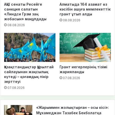
АҚШ сенаты Ресейге
Алматыда 164 азамат өз
санкция салатын
кәсібін ашуға мемлекеттік
«Линдси Грэм заң
грант ұтып алды
жобасын» мақұлдады
08.08.2026
08.08.2026
Қазақстандықтар Құрылтай
Грант иегерлерінің тізімі
сайлауынан жақсылық
жарияланды
күтеді – қоғамдық пікір
07.08.2026
зерттеуі
07.08.2026
«Жарыммен жолықтырған – осы кісі»:
Мұхамеджан Тазабек Бекболатқа