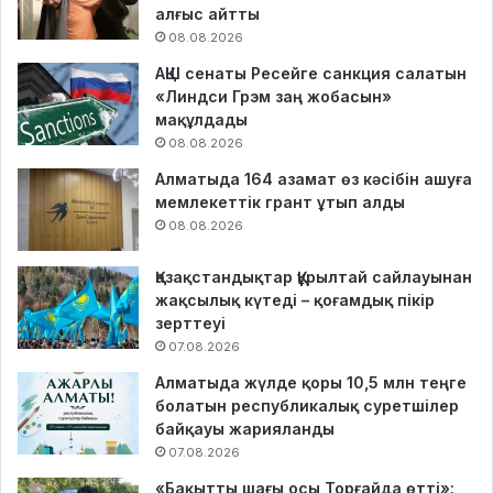
алғыс айтты
08.08.2026
АҚШ сенаты Ресейге санкция салатын
«Линдси Грэм заң жобасын»
мақұлдады
08.08.2026
Алматыда 164 азамат өз кәсібін ашуға
мемлекеттік грант ұтып алды
08.08.2026
Қазақстандықтар Құрылтай сайлауынан
жақсылық күтеді – қоғамдық пікір
зерттеуі
07.08.2026
Алматыда жүлде қоры 10,5 млн теңге
болатын республикалық суретшілер
байқауы жарияланды
07.08.2026
«Бақытты шағы осы Торғайда өтті»: