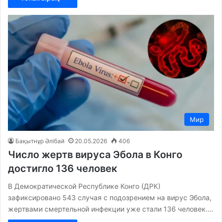
Мир
Бақытнұр Әлібай
20.05.2026
406
Число жертв вируса Эбола в Конго
достигло 136 человек
В Демократической Республике Конго (ДРК)
зафиксировано 543 случая с подозрением на вирус Эбола,
жертвами смертельной инфекции уже стали 136 человек.…