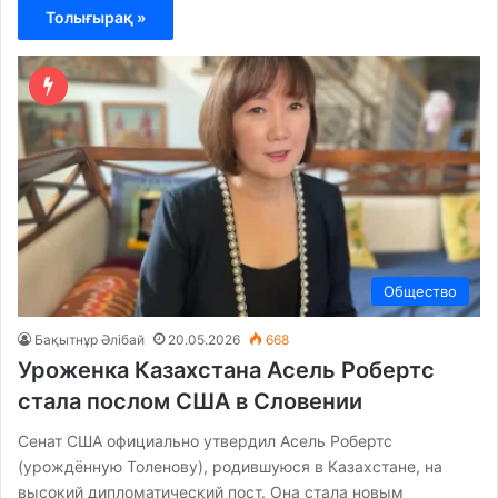
Толығырақ »
Общество
Бақытнұр Әлібай
20.05.2026
668
Уроженка Казахстана Асель Робертс
стала послом США в Словении
Сенат США официально утвердил Асель Робертс
(урождённую Толенову), родившуюся в Казахстане, на
высокий дипломатический пост. Она стала новым