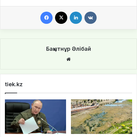
Facebook
X
LinkedIn
VKontakte
Бақытнұр Әлібай
We
bsi
te
tiek.kz