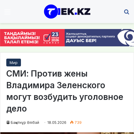
Мәзір
І
Мир
СМИ: Против жены
Владимира Зеленского
могут возбудить уголовное
дело
Бақытнұр Әлібай
18.05.2026
739