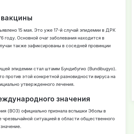
е вакцины
явлено 15 мая. Это уже 17-й случай эпидемии в ДРК
6 году. Основной очаг заболевания находится в
лучаи также зафиксированы в соседней провинции
щей эпидемии стал штамм Бундибугио (Bundibugyo).
то против этой конкретной разновидности вируса на
фициально утвержденного лечения.
еждународного значения
ния (ВОЗ) официально признала вспышки Эболы в
е чрезвычайной ситуацией в области общественного
значение.