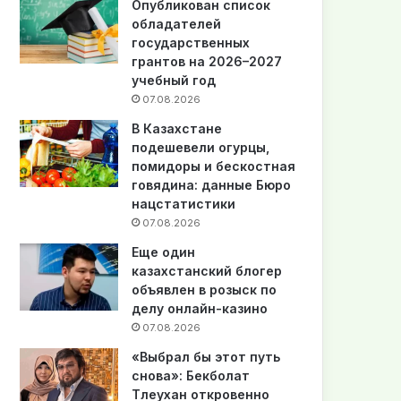
Опубликован список
обладателей
государственных
грантов на 2026–2027
учебный год
07.08.2026
В Казахстане
подешевели огурцы,
помидоры и бескостная
говядина: данные Бюро
нацстатистики
07.08.2026
Еще один
казахстанский блогер
объявлен в розыск по
делу онлайн-казино
07.08.2026
«Выбрал бы этот путь
снова»: Бекболат
Тлеухан откровенно