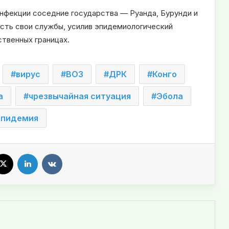
нфекции соседние государства — Руанда, Бурунди и
сть свои службы, усилив эпидемиологический
ственных границах.
вирус
ВОЗ
ДРК
Конго
а
чрезвычайная ситуация
Эбола
эпидемия
X
LinkedIn
VKontakte