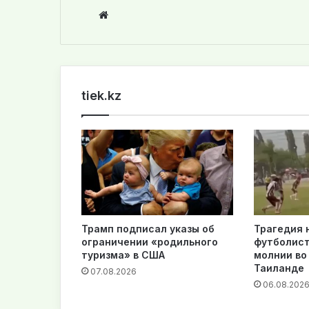
We
bsi
te
tiek.kz
Трамп подписал указы об
Трагедия 
ограничении «родильного
футболист
туризма» в США
молнии во
Таиланде
07.08.2026
06.08.202