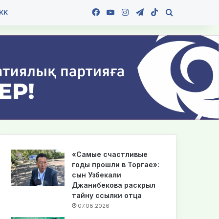
Facebook
YouTube
Instagram
Telegram
TikTok
Іздеу
KK
«Самые счастливые
годы прошли в Торгае»:
сын Узбекали
Джанибекова раскрыл
тайну ссылки отца
07.08.2026