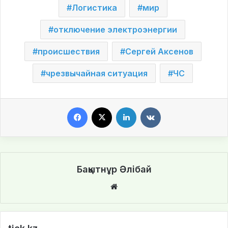
Логистика
мир
отключение электроэнергии
происшествия
Сергей Аксенов
чрезвычайная ситуация
ЧС
Facebook
X
LinkedIn
VKontakte
Бақытнұр Әлібай
We
bsi
te