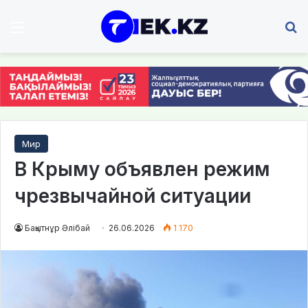
Мәзір
І
Мир
В Крыму объявлен режим
чрезвычайной ситуации
Бақытнұр Әлібай
26.06.2026
1 170