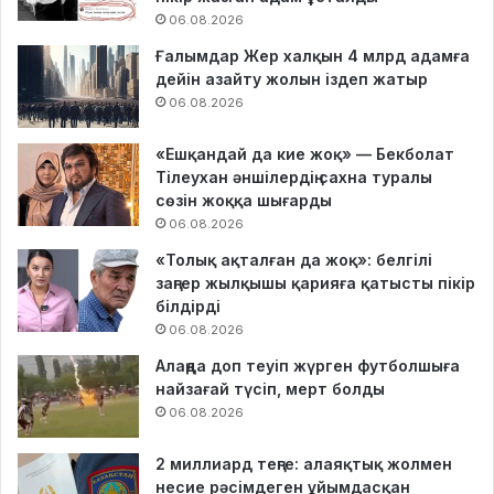
06.08.2026
Ғалымдар Жер халқын 4 млрд адамға
дейін азайту жолын іздеп жатыр
06.08.2026
«Ешқандай да кие жоқ» — Бекболат
Тілеухан әншілердің сахна туралы
сөзін жоққа шығарды
06.08.2026
«Толық ақталған да жоқ»: белгілі
заңгер жылқышы қарияға қатысты пікір
білдірді
06.08.2026
Алаңда доп теуіп жүрген футболшыға
найзағай түсіп, мерт болды
06.08.2026
2 миллиард теңге: алаяқтық жолмен
несие рәсімдеген ұйымдасқан