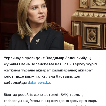
Украинада президент Владимир Зеленскийдің
жұбайы Елена Зеленскаяға қатысты тергеу жүріп
жатқаны туралы ақпарат халықаралық ақпарат
кеңістігінде қызу талқылана бастады, деп
хабарлайды
dalanews.kz.
Бірқатар ресейлік және шетелдік БАҚ-тардың
хабарлауынша, Украинаның жемқорлыққа қарсы органдары