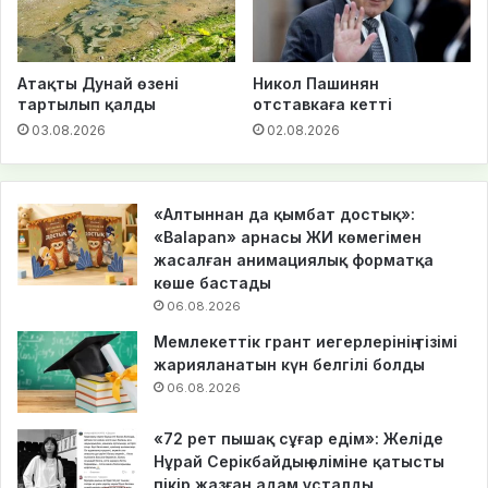
Атақты Дунай өзені
Никол Пашинян
тартылып қалды
отставкаға кетті
03.08.2026
02.08.2026
«Алтыннан да қымбат достық»:
«Balapan» арнасы ЖИ көмегімен
жасалған анимациялық форматқа
көше бастады
06.08.2026
Мемлекеттік грант иегерлерінің тізімі
жарияланатын күн белгілі болды
06.08.2026
«72 рет пышақ сұғар едім»: Желіде
Нұрай Серікбайдың өліміне қатысты
пікір жазған адам ұсталды