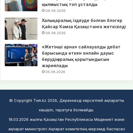
қылмыстық топ ұсталды
06.08.2026
Халықаралық іздеуде болған блогер
Қайсар Камза Қазақстанға жеткізілді
06.08.2026
«Жетінші арна» сайлауалды дебат
барысында өткен онлайн дауыс
берудің аралық қорытындысын
жариялады
05.08.2026
© Copyright Tiek.kz 2026, Дереккөзді көрсетпей ақпаратты
көшіріп, таратуға болмайды.
18.03.2026 жылғы Қазақстан Республикасы Мәдениет және
ақпарат министрлігі Ақпарат комитетінің мерзімді баспасөз