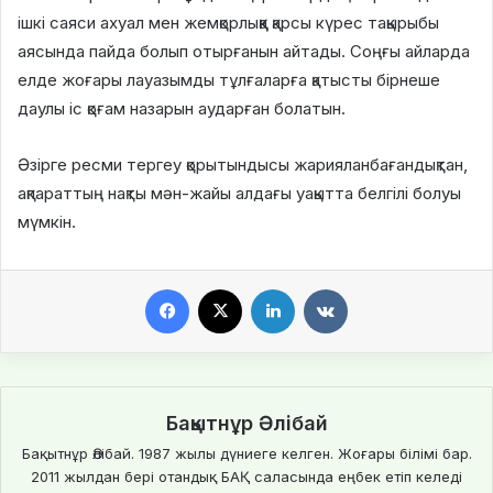
ішкі саяси ахуал мен жемқорлыққа қарсы күрес тақырыбы
аясында пайда болып отырғанын айтады. Соңғы айларда
елде жоғары лауазымды тұлғаларға қатысты бірнеше
даулы іс қоғам назарын аударған болатын.
Әзірге ресми тергеу қорытындысы жарияланбағандықтан,
ақпараттың нақты мән-жайы алдағы уақытта белгілі болуы
мүмкін.
Facebook
X
LinkedIn
VKontakte
Бақытнұр Әлібай
Бақытнұр Әлібай. 1987 жылы дүниеге келген. Жоғары білімі бар.
2011 жылдан бері отандық БАҚ саласында еңбек етіп келеді