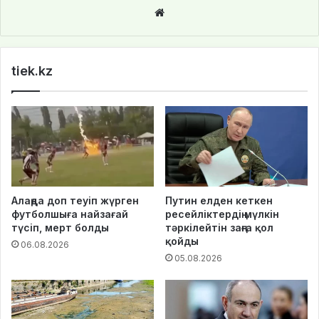
We
bsi
te
tiek.kz
Алаңда доп теуіп жүрген
Путин елден кеткен
футболшыға найзағай
ресейліктердің мүлкін
түсіп, мерт болды
тәркілейтін заңға қол
қойды
06.08.2026
05.08.2026