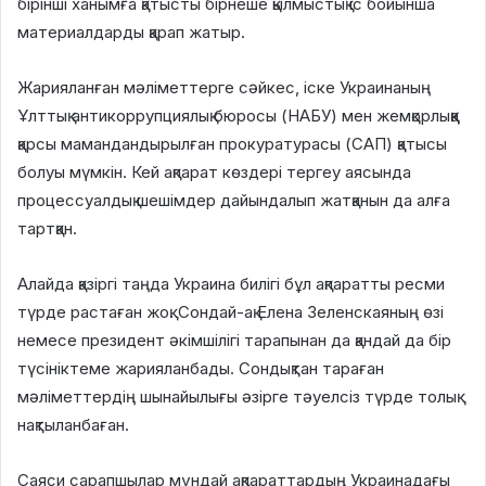
бірінші ханымға қатысты бірнеше қылмыстық іс бойынша
материалдарды қарап жатыр.
Жарияланған мәліметтерге сәйкес, іске Украинаның
Ұлттық антикоррупциялық бюросы (НАБУ) мен жемқорлыққа
қарсы мамандандырылған прокуратурасы (САП) қатысы
болуы мүмкін. Кей ақпарат көздері тергеу аясында
процессуалдық шешімдер дайындалып жатқанын да алға
тартқан.
Алайда қазіргі таңда Украина билігі бұл ақпаратты ресми
түрде растаған жоқ. Сондай-ақ Елена Зеленскаяның өзі
немесе президент әкімшілігі тарапынан да қандай да бір
түсініктеме жарияланбады. Сондықтан тараған
мәліметтердің шынайылығы әзірге тәуелсіз түрде толық
нақтыланбаған.
Саяси сарапшылар мұндай ақпараттардың Украинадағы