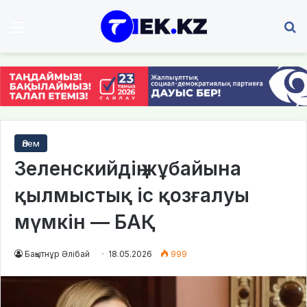
Мәзір
І
Әлем
Зеленскийдің жұбайына
қылмыстық іс қозғалуы
мүмкін — БАҚ
Бақытнұр Әлібай
18.05.2026
999