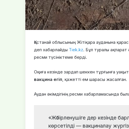
Қостанай облысының Жітіқара ауданына қара
деп хабарлайды
Tiek.kz
. Бұл туралы ақпарат 
ресми түсініктеме берді.
Оқиға кезінде зардап шеккен тұрғынға уақы
вакцина егіп
, қажетті ем шарасы жасалған.
Аудан әкімдігінің ресми хабарламасында была
«Жәбірленушіге дер кезінде ба
көрсетілді — вакциналау жүргіз