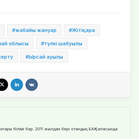
жабайы жануар
Жітіқара
най облысы
түлкі шабуылы
керту
Ырсай ауылы
cebook
X
LinkedIn
VKontakte
оғары білімі бар. 2011 жылдан бері отандық БАҚ саласында