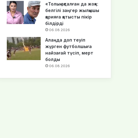
«Толық ақталған да жоқ»:
белгілі заңгер жылқышы
қарияға қатысты пікір
білдірді
06.08.2026
Алаңда доп теуіп
жүрген футболшыға
найзағай түсіп, мерт
болды
06.08.2026