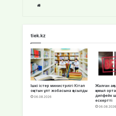
Website
tiek.kz
Ішкі істер министрлігі Кітап
Жалған ақпа
оқитын ұлт жобасына қосылды
қимыл орта
дипфейк 
06.08.2026
ескертті
06.08.202