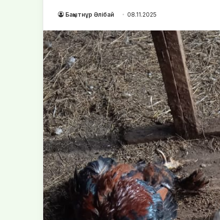
Бақытнұр Әлібай
08.11.2025