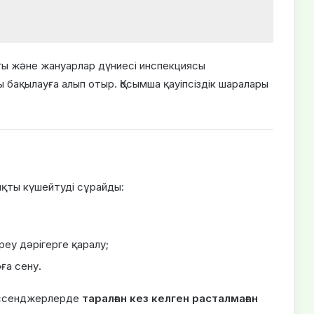
ғы және жануарлар дүниесі инспекциясы
 бақылауға алып отыр. Қосымша қауіпсіздік шаралары
ықты күшейтуді сұрайды:
еу дәрігерге қаралу;
ға сену.
ессенджерлерде
таралған кез келген расталмаған