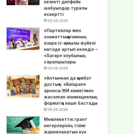
кезекті дипфейк
шабуылдар туралы
ескертті
06.08.2026
«Партиялар мен
азаматтық қоғамның
өзара іс-қимылы жүйелі
негізде артып келеді» –
«Sarap» клубының
сарапшылары
06.08.2026
«Алтыннан да қымбат
достық»: «Balapan»
арнасы ЖИ көмегімен
жасалған анимациялық
форматқа көше бастады
06.08.2026
Мемлекеттік грант
иегерлерінің тізімі
жарияланатын күн