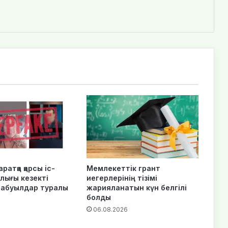
ратқа қарсы іс-
Мемлекеттік грант
лығы кезекті
иегерлерінің тізімі
шабуылдар туралы
жарияланатын күн белгілі
болды
6
06.08.2026