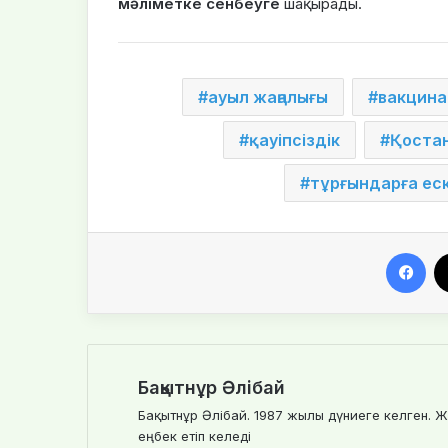
мәліметке сенбеуге
шақырады.
ауыл жаңалығы
вакцина
қауіпсіздік
Қоста
тұрғындарға ес
Fa
Бақытнұр Әлібай
Бақытнұр Әлібай. 1987 жылы дүниеге келген. Ж
еңбек етіп келеді