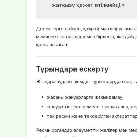
жатқызу қажет етілмейді.»
Деректерге сәйкес, қазір орман шаруашылы
мемлекеттік органдармен бірлесіп, жағдайды
қолға алынған.
Тұрғындарға ескерту
Жітіқара ауданы әкімдігі тұрғындардан сақт
жабайы жануарларға жақындамау;
жануар тістесе немесе тырнап алса, дер
тек ресми және тексерілген ақпараттар
Ресми органдар әлеуметтік желілер мен м