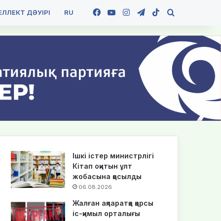
Facebook
YouTube
Instagram
Telegram
TikTok
Іздеу
ЛЛЕКТ ДӘУІРІ
RU
Ішкі істер министрлігі
Кітап оқитын ұлт
жобасына қосылды
06.08.2026
Жалған ақпаратқа қарсы
іс-қимыл орталығы