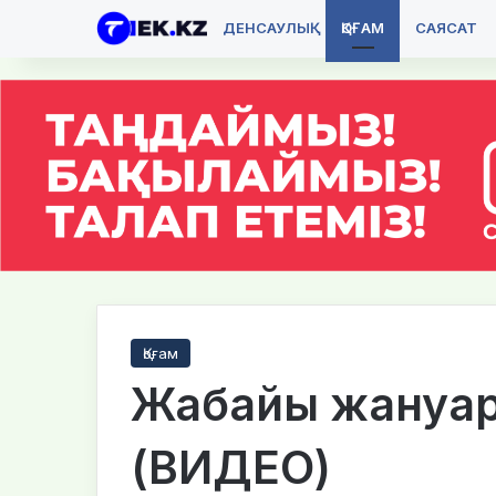
ДЕНСАУЛЫҚ
ҚОҒАМ
САЯСАТ
Қоғам
Жабайы жануар
(ВИДЕО)