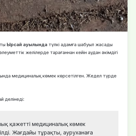
сты
Ырсай ауылында
түлкі адамға шабуыл жасады
әлеуметтік желілерде тарағаннан кейін аудан әкімдігі
тында медициналық көмек көрсетілген. Жедел түрде
й делінеді:
рлық қажетті медициналық көмек
ілді. Жағдайы тұрақты, ауруханаға