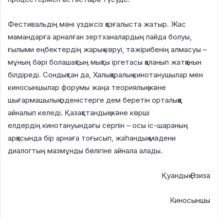
Фестивальдің мәні үздіксіз қозғалыста жатыр. Жас
мамандарға арналған зертханалардың пайда болуы,
ғылыми еңбектердің жарық көруі, тәжірибенің алмасуы –
мұның бәрі болашақтың мықты іргетасы қаланып жатқанын
білдіреді. Сондықтан да, Халықаралық кинотанушылар мен
киносыншылар форумы жаңа теориялық және
шығармашылық ізденістерге дем беретін орталыққа
айналып келеді. Қазақстандық және көрші
елдердің кинотануындағы серпін – осы іс-шараның
арқасында бір арнаға тоғысып, жаһандық мәдени
диалогтың мазмұнды бөлігіне айнала алады.
Қуандық Әзиза
Киносыншы