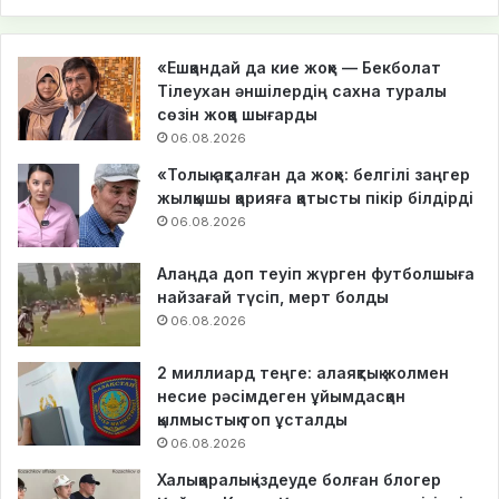
«Ешқандай да кие жоқ» — Бекболат
Тілеухан әншілердің сахна туралы
сөзін жоққа шығарды
06.08.2026
«Толық ақталған да жоқ»: белгілі заңгер
жылқышы қарияға қатысты пікір білдірді
06.08.2026
Алаңда доп теуіп жүрген футболшыға
найзағай түсіп, мерт болды
06.08.2026
2 миллиард теңге: алаяқтық жолмен
несие рәсімдеген ұйымдасқан
қылмыстық топ ұсталды
06.08.2026
Халықаралық іздеуде болған блогер