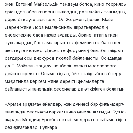
жөн. Евгений Майзельдің таңдауы болса, кино теориясы
өрісіндегі әйел киносыншылардың рөлі жайлы танымдық
дәріс өткізуге шектелді. Ол Жермен Дюлак, Майя
Дерен және Лора Малвисынды қайраткерлердің
еңбектеріне баса назар аударды. Әрине, атап өткен
тұлғалардың бастамаларын тек феминистік бағытпен
шектеуге келмес. Десек те форумның биылғы тақырып
бағдары осы дискурсқа тікелей байланысты. Сондықтан
да Е. Майзель таңдау шеңберін өзекті мәселелерге
дейін кішірейтті. Онымен қатар, әйел тақырыбын көтеру
мақсатында көркем және деректі фильмдерге
байланысты панельдік сессиялар да өткізілген болатын.
«Арман арқалаған әйелдер, жан дүниесі бар фильмдер»
панельдік сессиясы көркем кино әлемін қамтыды. Бұл іс-
шарада МолдиярЕргебековтың модераторлығымен қоса
сөз қозғағандар: Гүлнара