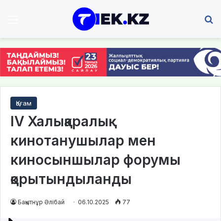
Мәзір
І
Қоғам
IV Халықаралық
кинотанушылар мен
киносыншылар форумы
қорытындыланды
Бақытнұр Әлібай
06.10.2025
77