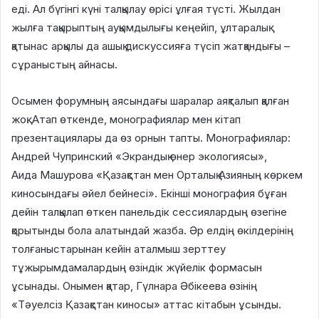
еді. Ал бүгінгі күні талқылау өрісі ұлғая түсті. Жылдан
жылға тақырыптың ауқымдылығы кеңейіп, ұлтаралық
қатынас арқылы да ашық дискуссияға түсіп жатқандығы –
сұраныстың айнасы.
Осымен форумның аясындағы шаралар аяқталып қалған
жоқ. Атап өткенде, монографиялар мен кітап
презентациялары да өз орнын тапты. Монографиялар:
Андрей Чупринский «Экрандық өнер экологиясы»,
Аида Машурова «Қазақстан мен Орталық Азияның көркем
киносындағы әйел бейнесі». Екінші монография бұған
дейін талқылап өткен панельдік сессиялардың өзегіне
қорытынды бола алатындай жазба. Әр елдің өкілдерінің
толғаныстарынан кейін аталмыш зерттеу
тұжырымдамалардың өзіндік жүйелік формасын
ұсынады. Онымен қатар, Гүлнара Әбікеева өзінің
«Тәуелсіз Қазақстан киносы» аттас кітабын ұсынды.