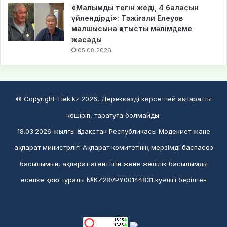
«Малымды тегін жеді, 4 баласын
үйлендірді»: Тәжіғали Елеуов
малшысына қатысты мәлімдеме
жасады
05.08.2026
© Copyright Tiek.kz 2026, Дереккөзді көрсетпей ақпаратты
көшіріп, таратуға болмайды.
18.03.2026 жылғы Қазақстан Республикасы Мәдениет және
ақпарат министрлігі Ақпарат комитетінің мерзімді баспасөз
басылымын, ақпарат агенттігін және желілік басылымды
есепке қою туралы №KZ28VPY00144831 куәлігі берілген