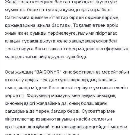
Жаңа толқын кезеңінен бастап тарихқа көз жүгіртуге
мүмкіндік беретін туынды қауымды қызықтыра білді.
Сатылымға қойылған кітаптар бірден оқырмандардың
қоржындарына жиыла бастады. Тоқталып өткен әрбір
жиын жаңа буынды тәрбиелеуге, ғылыми пікірталас
алаңын тұрақтандыруға және халықаралық тәжірибені
тоғыстыруға бағытталған терең мәдени платформаның
маңыздылығын айқындаудан сүрінбеді.
Осы жылдың “BAIQONYR” кинофестивалі өз мерейтойын
атап өту арқылы тек дәстүрлі шаралардың жалғасы
емес, жаңа мәдени белеске көтерілуге ұмтылыс екенін
көрсетті. Форумның мазмұны мен ауқымы аймақтық
киноның қазіргі жағдайына да, оның болашақтағы
бағдарына да терең бағдар берді. Сұхбаттар мен
пікірталастар қазақ кинотануының кәсіби салмағын
арттырып қана қоймай, оны халықаралық деңгейдегі мәдени
процестермен астастыра түсуде.