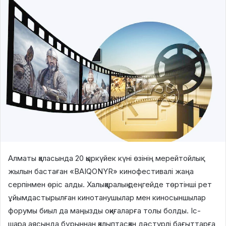
Алматы қаласында 20 қыркүйек күні өзінің мерейтойлық
жылын бастаған «BAIQONYR» кинофестивалі жаңа
серпінмен өріс алды. Халықаралық деңгейде төртінші рет
ұйымдастырылған кинотанушылар мен киносыншылар
форумы биыл да маңызды оқиғаларға толы болды. Іс-
шара аясында бұрыннан қалыптасқан дәстүрлі бағыттарға