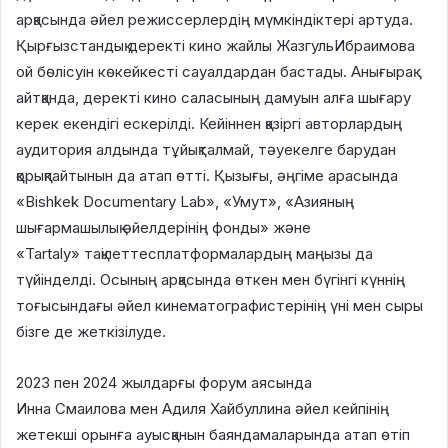
арқасында әйел режиссерлердің мүмкіндіктері артуда.
Қырғызстандық деректі кино жайлы ЖазгульИбраимова
ой бөлісуін көкейкесті сауалдардан бастады. Анығырақ
айтқанда, деректі кино саласының дамуын алға шығару
керек екендігі ескерілді. Кейіннен қазіргі авторлардың
аудитория алдында тұйықталмай, тәуекелге барудан
қорықпайтынын да атап өтті. Қызығы, әңгіме арасында
«Bishkek Documentary Lab», «Умут», «Азияның
шығармашылық әйелдерінің фонды» және
«Tartaly» тақілеттесплатформалардың маңызы да
түйінделді. Осының арқасында өткен мен бүгінгі күннің
тоғысындағы әйел кинематографистерінің үні мен сыры
бізге де жеткізілуде.
2023 пен 2024 жылдарғы форум аясында
Инна Смаилова мен Адиля Хайбуллина әйел кейпінің
жетекші орынға ауысқанын баяндамаларында атап өтіп