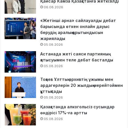
Қайсар Камза Қазақстанға жеткізілді
06.08.2026
«Жетінші арна» сайлауалды дебат
барысында өткен онлайн дауыс
берудің аралық қорытындысын
жариялады
05.08.2026
Астанада жеті саяси партияның
қатысуымен теле дебат басталды
05.08.2026
Тоқаев Ұлттық архивтің ұжымы мен
ардагерлерін 20 жылдық мерейтоймен
құттықтады
05.08.2026
Қазақстанда алкогольсіз сусындар
өндірісі 17%-ға артты
05.08.2026