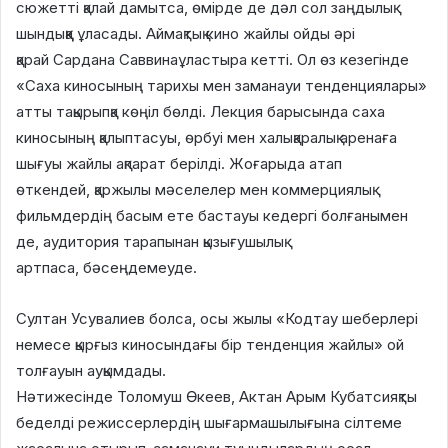
сюжетті қалай дамытса, өмірде де дәл сол заңдылық
шындыққа ұласады. Аймақтық кино жайлы ойды әрі
қарай Сардана Саввинаұластыра кетті. Ол өз кезегінде
«Саха киносының тарихы мен заманауи тенденциялары»
атты тақырыпқа көңіл бөлді. Лекция барысында саха
киносының қалыптасуы, өрбуі мен халықаралық аренаға
шығуы жайлы ақпарат берілді. Жоғарыда атап
өткендей, қаржылы мәселелер мен коммерциялық
фильмдердің басым ете бастауы кедергі болғанымен
де, аудитория тарапынан қызығушылық
артпаса, бәсеңдемеуде.
Султан Усувалиев болса, осы жылы «Кодтау шеберлері
немесе қырғыз киносындағы бір тенденция жайлы» ой
толғауын ауқымдады.
Нәтижесінде Толомуш Өкеев, Актан Арым Кубатсияқты
беделді режиссерлердің шығармашылығына сілтеме