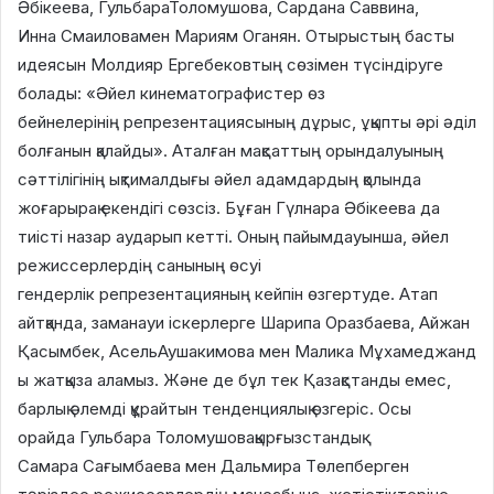
Әбікеева, ГульбараТоломушова, Сардана Саввина,
Инна Смаиловамен Мариям Оганян. Отырыстың басты
идеясын Молдияр Ергебековтың сөзімен түсіндіруге
болады: «Әйел кинематографистер өз
бейнелерінің репрезентациясының дұрыс, ұқыпты әрі әділ
болғанын қалайды». Аталған мақсаттың орындалуының
сәттілігінің ықтималдығы әйел адамдардың қолында
жоғарырақ екендігі сөзсіз. Бұған Гүлнара Әбікеева да
тиісті назар аударып кетті. Оның пайымдауынша, әйел
режиссерлердің санының өсуі
гендерлік репрезентацияның кейпін өзгертуде. Атап
айтқанда, заманауи іскерлерге Шарипа Оразбаева, Айжан
Қасымбек, АсельАушакимова мен Малика Мұхамеджанд
ы жатқыза аламыз. Және де бұл тек Қазақстанды емес,
барлық әлемді құрайтын тенденциялық өзгеріс. Осы
орайда Гульбара Толомушовақырғызстандық
Самара Сағымбаева мен Дальмира Төлепберген