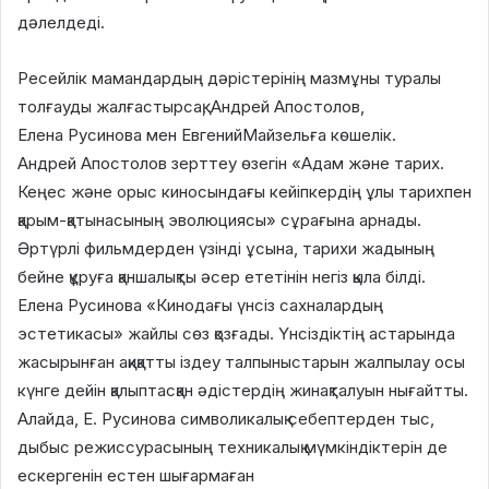
дәлелдеді.
Ресейлік мамандардың дәрістерінің мазмұны туралы
толғауды жалғастырсақ, Андрей Апостолов,
Елена Русинова мен ЕвгенийМайзельға көшелік.
Андрей Апостолов зерттеу өзегін «Адам және тарих.
Кеңес және орыс киносындағы кейіпкердің ұлы тарихпен
қарым-қатынасының эволюциясы» сұрағына арнады.
Әртүрлі фильмдерден үзінді ұсына, тарихи жадының
бейне құруға қаншалықты әсер ететінін негіз қыла білді.
Елена Русинова «Кинодағы үнсіз сахналардың
эстетикасы» жайлы сөз қозғады. Үнсіздіктің астарында
жасырынған ақиқатты іздеу талпыныстарын жалпылау осы
күнге дейін қалыптасқан әдістердің жинақталуын нығайтты.
Алайда, Е. Русинова символикалық себептерден тыс,
дыбыс режиссурасының техникалық мүмкіндіктерін де
ескергенін естен шығармаған