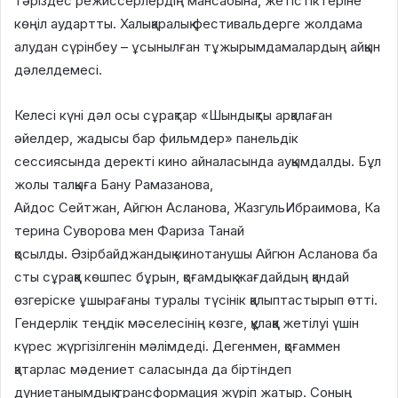
тәріздес режиссерлердің мансабына, жетістіктеріне
көңіл аудартты. Халықаралық фестивальдерге жолдама
алудан сүрінбеу – ұсынылған тұжырымдамалардың айқын
дәлелдемесі.
Келесі күні дәл осы сұрақтар «Шындықты арқалаған
әйелдер, жадысы бар фильмдер» панельдік
сессиясында деректі кино айналасында ауқымдалды. Бұл
жолы талқыға Бану Рамазанова,
Айдос Сейтжан, Айгюн Асланова, ЖазгульИбраимова, Ка
терина Суворова мен Фариза Танай
қосылды. Әзірбайджандық кинотанушы Айгюн Асланова ба
сты сұраққа көшпес бұрын, қоғамдық жағдайдың қандай
өзгеріске ұшырағаны туралы түсінік қалыптастырып өтті.
Гендерлік теңдік мәселесінің көзге, құлаққа жетілуі үшін
күрес жүргізілгенін мәлімдеді. Дегенмен, қоғаммен
қатарлас мәдениет саласында да біртіндеп
дүниетанымдық трансформация жүріп жатыр. Соның