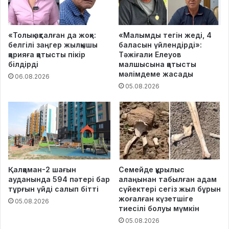
«Толық ақталған да жоқ»:
«Малымды тегін жеді, 4
белгілі заңгер жылқышы
баласын үйлендірді»:
қарияға қатысты пікір
Тәжіғали Елеуов
білдірді
малшысына қатысты
мәлімдеме жасады
06.08.2026
05.08.2026
Қалқаман-2 шағын
Семейде құрылыс
ауданында 594 пәтері бар
алаңынан табылған адам
тұрғын үйді салып бітті
сүйектері сегіз жыл бұрын
жоғалған күзетшіге
05.08.2026
тиесілі болуы мүмкін
05.08.2026