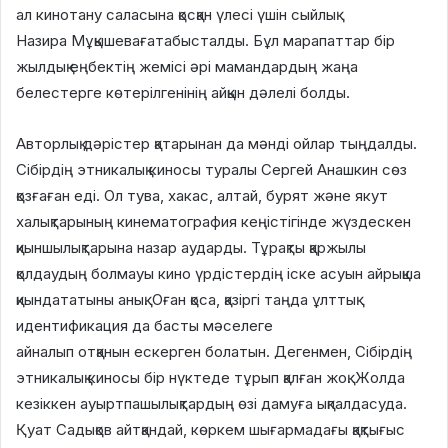
ал кинотану саласына қосқан үлесі үшін сыйлық
Назира Мұқышевағатабысталды. Бұл марапаттар бір
жылдық еңбектің жемісі әрі мамандардың жаңа
белестерге көтерілгенінің айқын дәлелі болды.
Авторлық дәрістер қатарынан да мәнді ойлар тыңдалды.
Сібірдің этникалық киносы туралы Сергей Анашкин сөз
қозғаған еді. Ол тува, хакас, алтай, бурят және якут
халықтарының кинематография кеңістігінде жүздескен
қиыншылықтарына назар аударды. Тұрақты қаржылы
қолдаудың болмауы кино үрдістердің іске асуын айрықша
қиындататыны анық. Оған қоса, қазіргі таңда ұлттық
идентификация да басты мәселеге
айналып отқанын ескерген болатын. Дегенмен, Сібірдің
этникалық киносы бір нүктеде тұрып қалған жоқ. Жолда
кезіккен ауыртпашылықтардың өзі дамуға ықпалдасуда.
Қуат Садықов айтқандай, көркем шығармадағы қақтығыс