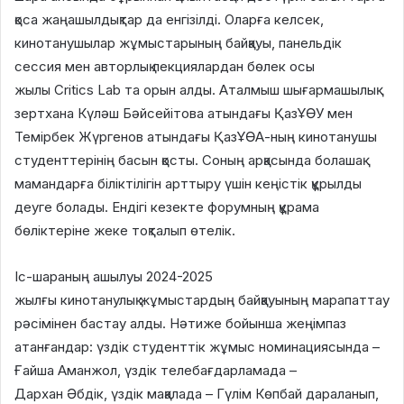
қоса жаңашылдықтар да енгізілді. Оларға келсек,
кинотанушылар жұмыстарының байқауы, панельдік
сессия мен авторлық лекциялардан бөлек осы
жылы Critics Lab та орын алды. Аталмыш шығармашылық
зертхана Күләш Бәйсейітова атындағы ҚазҰӨУ мен
Темірбек Жүргенов атындағы ҚазҰӨА-ның кинотанушы
студенттерінің басын қосты. Соның арқасында болашақ
мамандарға біліктілігін арттыру үшін кеңістік құрылды
деуге болады. Ендігі кезекте форумның құрама
бөліктеріне жеке тоқталып өтелік.
Іс-шараның ашылуы 2024-2025
жылғы кинотанулық жұмыстардың байқауының марапаттау
рәсімінен бастау алды. Нәтиже бойынша жеңімпаз
атанғандар: үздік студенттік жұмыс номинациясында –
Ғайша Аманжол, үздік телебағдарламада –
Дархан Әбдік, үздік мақалада – Гүлім Көпбай дараланып,