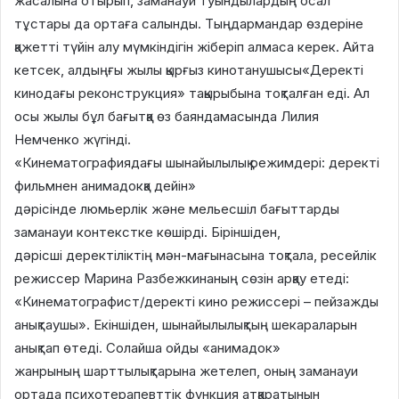
жасалына отырып, заманауи туындылардың осал
тұстары да ортаға салынды. Тыңдармандар өздеріне
қажетті түйін алу мүмкіндігін жіберіп алмаса керек. Айта
кетсек, алдыңғы жылы қырғыз кинотанушысы«Деректі
кинодағы реконструкция» тақырыбына тоқталған еді. Ал
осы жылы бұл бағытқа өз баяндамасында Лилия
Немченко жүгінді.
«Кинематографиядағы шынайылылық режимдері: деректі
фильмнен анимадокқа дейін»
дәрісінде люмьерлік және мельесшіл бағыттарды
заманауи контекстке көшірді. Біріншіден,
дәрісші деректіліктің мән-мағынасына тоқтала, ресейлік
режиссер Марина Разбежкинаның сөзін арқау етеді:
«Кинематографист/деректі кино режиссері – пейзажды
анықтаушы». Екіншіден, шынайылылықтың шекараларын
анықтап өтеді. Солайша ойды «анимадок»
жанрының шарттылықтарына жетелеп, оның заманауи
ортада психотерапевттік функция атқаратынын