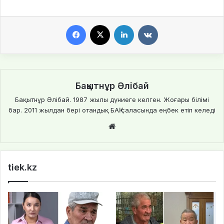
Facebook
X
LinkedIn
VKontakte
Бақытнұр Әлібай
Бақытнұр Әлібай. 1987 жылы дүниеге келген. Жоғары білімі
бар. 2011 жылдан бері отандық БАҚ саласында еңбек етіп келеді
Website
tiek.kz