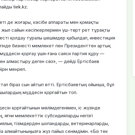
айды tiek.kz.
ті де жоғары, кәсіби аппараты мен қомақты
в жыл сайын кәсіпкерлермен үш-төрт рет тұрақты
несті қолдау туралы шешімдер қабылдап, инвестиция
үгінде бизнесті мемлекет пен Президенттен артық
 мүддесін қорғау үшін ғана саяси партия құру —
н алмастыру деген сөз», — дейді Ертісбаев
рін меңзеп.
ап біраз сын айтып өтті. Ертісбаевтың ойынша, бұл
ушылардың мүддесін қорғайтын топ.
есін қорғайтынын мәлімдегенімен, іс жүзінде
, яғни мемлекеттік субсидияларды негізгі
иялық тізімдерден шопандарды, ветеринарларды,
 алмайтыныңызға жүз пайыз сенімдімін. «Біз тек