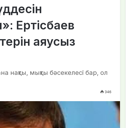
үддесін
»: Ертісбаев
терін аяусыз
а нақты, мықты бәсекелесі бар, ол
346