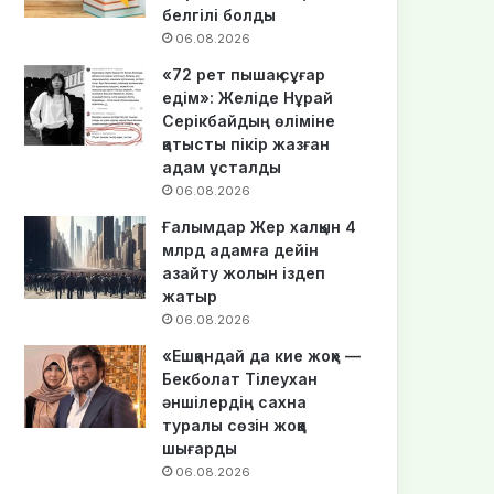
белгілі болды
06.08.2026
«72 рет пышақ сұғар
едім»: Желіде Нұрай
Серікбайдың өліміне
қатысты пікір жазған
адам ұсталды
06.08.2026
Ғалымдар Жер халқын 4
млрд адамға дейін
азайту жолын іздеп
жатыр
06.08.2026
«Ешқандай да кие жоқ» —
Бекболат Тілеухан
әншілердің сахна
туралы сөзін жоққа
шығарды
06.08.2026