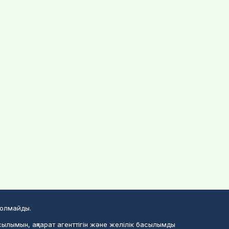
болмайды.
сылымын, ақпарат агенттігін және желілік басылымды