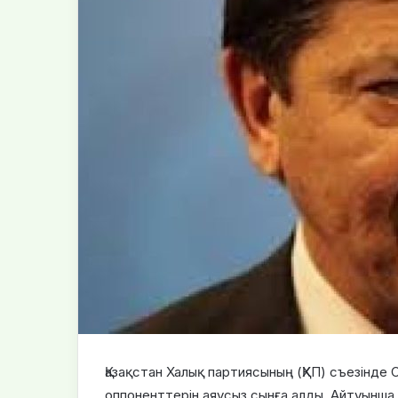
Қазақстан Халық партиясының (ҚХП) съезінде
оппоненттерін аяусыз сынға алды. Айтуынша