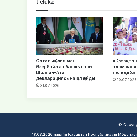
tiek.kz
Орталық Азия мен
«Қазақста
Әзербайжан басшылары
адам капи
Шолпан-Ата
теледебат
декларациясына қол қойды
29.07.2026
31.07.2026
© Copyri
18.03.2026 жылғы Қазақстан Республикасы Мәдениет 