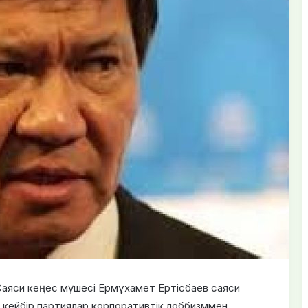
 Саяси кеңес мүшесі Ермұхамет Ертісбаев саяси
, кейбір партиялар корпоративтік лоббизммен