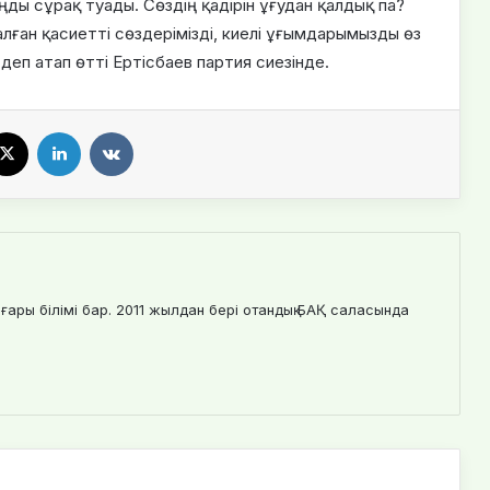
ңды сұрақ туады. Сөздің қадірін ұғудан қалдық па?
қалған қасиетті сөздерімізді, киелі ұғымдарымызды өз
п атап өтті Ертісбаев партия сиезінде.
X
LinkedIn
VKontakte
ғары білімі бар. 2011 жылдан бері отандық БАҚ саласында