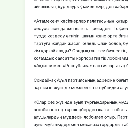
айналысып, құр даурықпамен жүр, деп хабарл
«Атамекен» кәсіпкерлер палатасының құзыре
ресурстары да жеткілікті. Президент Тоқае
түрде кездесу өткізіп, шағын және орта биз
тартуға жағдай жасап келеді. Олай болса, б
кім қорғай алады? Сондықтан, тек бизнестің
қоғамдық саясатты корпоративтік лоббизмме
«Ақжол» мен «Республика» партияларының бі
Сондай-ақ Ауыл партиясының адресіне бағытт
партия іс жүзінде мемлекеттік субсидия ал
«Олар сөз жүзінде ауыл тұрғындарының мүдд
агробизнестің тар шеңбердегі шағын тобының
алушылардың мүддесін лоббилеп отыр. Парт
ауыл мұғалімдері мен механизатордарды таба