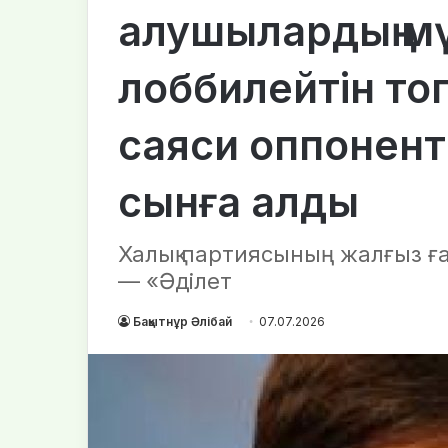
алушылардың м
лоббилейтін топ
саяси оппонент
сынға алды
Халық партиясының жалғыз ған
— «Әділет
Бақытнұр Әлібай
07.07.2026