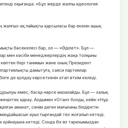
егенді оқығанда: «Бұл жерде жалпы идеология
ң жалғыз-ақ лайықты қарсыласы бар екенін ашық
мықты бәсекелесі бар, ол — «Әділет». Бұл —
лар мен кәсіби менеджерлердің жаңа толқыны
 көптен бері танимын және оның Президент
көппартиялықты дамытуға, саяси партиялар
ізге де қолдау көрсеткенін атап өткім келеді.
құрылуы емес, басқа нәрсе мазалайды. Бұл — халық
 жеңілтек қарау. Алдымен «Отан» болды, кейін «Нұр
алған аманат, сенім деген мағынаны білдіретін
ң маңдайшасын ауыстырғандай тез жоғалып кетеді.
 қойнауына кетеді. Сонда біз өз тарихымыздан