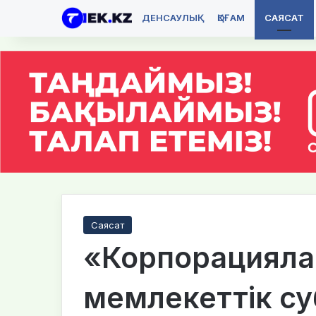
ДЕНСАУЛЫҚ
ҚОҒАМ
САЯСАТ
Саясат
«Корпорацияла
мемлекеттік с