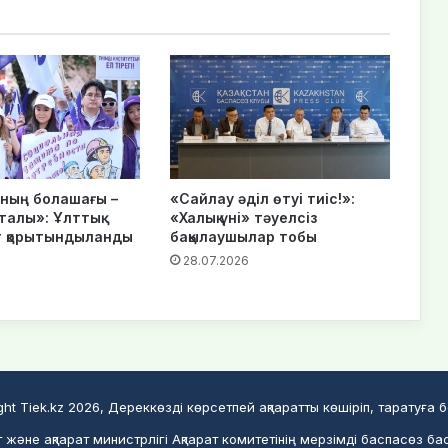
нның болашағы –
«Сайлау әділ өтуі тиіс!»:
талы»: Ұлттық
«Халық үні» тәуелсіз
 қорытындыланды
бақылаушылар тобы
28.07.2026
ght Tiek.kz 2026, Дереккөзді көрсетпей ақпаратты көшіріп, таратуға 
және ақпарат министрлігі Ақпарат комитетінің мерзімді баспасөз ба