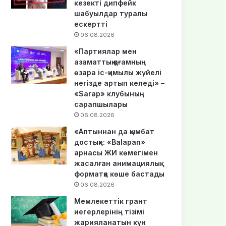
кезекті дипфейк
шабуылдар туралы
ескертті
06.08.2026
«Партиялар мен
азаматтық қоғамның
өзара іс-қимылы жүйелі
негізде артып келеді» –
«Sarap» клубының
сарапшылары
06.08.2026
«Алтыннан да қымбат
достық»: «Balapan»
арнасы ЖИ көмегімен
жасалған анимациялық
форматқа көше бастады
06.08.2026
Мемлекеттік грант
иегерлерінің тізімі
жарияланатын күн