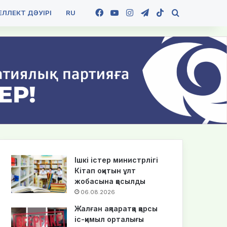
Facebook
YouTube
Instagram
Telegram
TikTok
Іздеу
ЛЛЕКТ ДӘУІРІ
RU
Ішкі істер министрлігі
Кітап оқитын ұлт
жобасына қосылды
06.08.2026
Жалған ақпаратқа қарсы
іс-қимыл орталығы