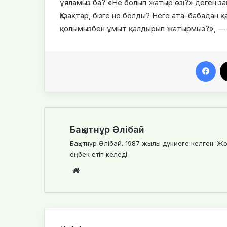
ұяламыз ба? «Не болып жатыр өзі?» деген за
Қазақтар, бізге не болды? Неге ата-бабадан 
қолымызбен ұмыт қалдырып жатырмыз?», — де
Facebook
Бақытнұр Әлібай
Бақытнұр Әлібай. 1987 жылы дүниеге келген. Жо
еңбек етіп келеді
We
bsi
te