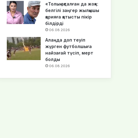
«Толық ақталған да жоқ»:
белгілі заңгер жылқышы
қарияға қатысты пікір
білдірді
06.08.2026
Алаңда доп теуіп
жүрген футболшыға
найзағай түсіп, мерт
болды
06.08.2026