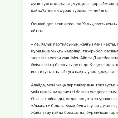
ауыл тұрғындарының мүддесін қорғаймыз» д
қайда?» деген сұрақ туады», — дейді ол.
Осылай деп атап өткен ол Халық партиясыны
айтты.
«Иә, Халық партиясының жалғыз ғана нақты, 
құрамына мықты кадрлар, тәжірибелі басшы
жиналған саяси күш. Мен Айбек Дәдебаевты
Әкімшілігінің басшысы ретінде Қазақстанда 
институтын нығайтуға нақты үлес қосқанын, б
Алайда, мені жаңа партиялардың тоқтаусыз 
үшін әрдайым қасиетті болған сөздерге тым
Отанға» айналды, содан соң өткен ұрпақтан қ
«Аманат» болды. Бірақ бұл атаулар дүкенні
Жаңа атау пайда болады да, бұрынғысы тарих