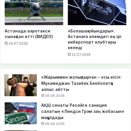
Астанада аэротакси
«Болашақ ойындары»:
сынақтан өтті (ВИДЕО)
Астанаға әлемдегі ең ірі
киберспорт клубтары
24.07.2026
келеді
22.07.2026
«Жарыммен жолықтырған – осы кісі»:
Мұхамеджан Тазабек Бекболатқа
алғыс айтты
08.08.2026
АҚШ сенаты Ресейге санкция
салатын «Линдси Грэм заң жобасын»
мақұлдады
08.08.2026