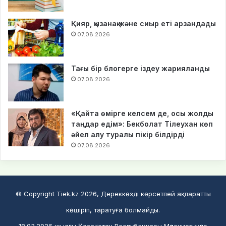
Қияр, қызанақ және сиыр еті арзандады
07.08.2026
Тағы бір блогерге іздеу жарияланды
07.08.2026
«Қайта өмірге келсем де, осы жолды
таңдар едім»: Бекболат Тілеухан көп
әйел алу туралы пікір білдірді
07.08.2026
© Copyright Tiek.kz 2026, Дереккөзді көрсетпей ақпаратты
көшіріп, таратуға болмайды.