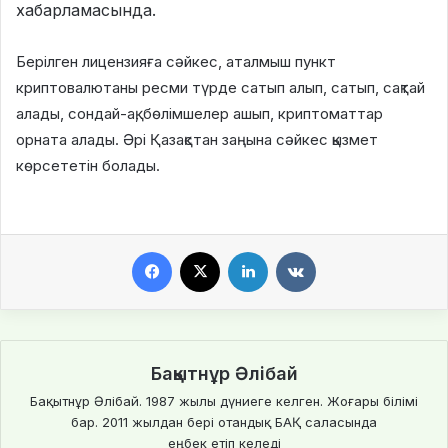
хабарламасында.
Берілген лицензияға сәйкес, аталмыш пункт
криптовалютаны ресми түрде сатып алып, сатып, сақтай
алады, сондай-ақ, бөлімшелер ашып, криптоматтар
орната алады. Әрі Қазақстан заңына сәйкес қызмет
көрсететін болады.
Facebook
X
LinkedIn
VKontakte
Бақытнұр Әлібай
Бақытнұр Әлібай. 1987 жылы дүниеге келген. Жоғары білімі
бар. 2011 жылдан бері отандық БАҚ саласында
еңбек етіп келеді