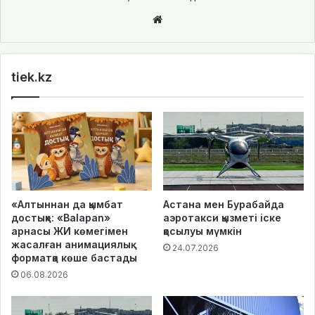
We
bsi
te
tiek.kz
«Алтыннан да қымбат
Астана мен Бурабайда
достық»: «Balapan»
аэротакси қызметі іске
арнасы ЖИ көмегімен
қосылуы мүмкін
жасалған анимациялық
24.07.2026
форматқа көше бастады
06.08.2026