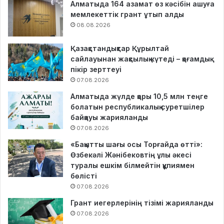
Алматыда 164 азамат өз кәсібін ашуға
мемлекеттік грант ұтып алды
08.08.2026
Қазақстандықтар Құрылтай
сайлауынан жақсылық күтеді – қоғамдық
пікір зерттеуі
07.08.2026
Алматыда жүлде қоры 10,5 млн теңге
болатын республикалық суретшілер
байқауы жарияланды
07.08.2026
«Бақытты шағы осы Торғайда өтті»:
Өзбекәлі Жәнібековтің ұлы әкесі
туралы ешкім білмейтін құпиямен
бөлісті
07.08.2026
Грант иегерлерінің тізімі жарияланды
07.08.2026