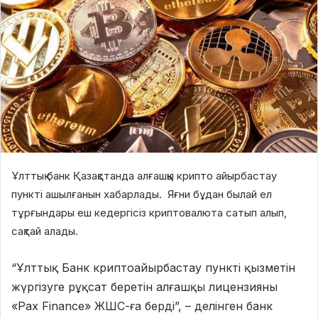
Ұлттық банк Қазақстанда алғашқы крипто айырбастау
пункті ашылғанын хабарлады. Яғни бұдан былай ел
тұрғындары еш кедергісіз криптовалюта сатып алып,
сақтай алады.
“Ұлттық Банк криптоайырбастау пункті қызметін
жүргізуге рұқсат беретін алғашқы лицензияны
«Pax Finance» ЖШС-ға берді”, – делінген банк