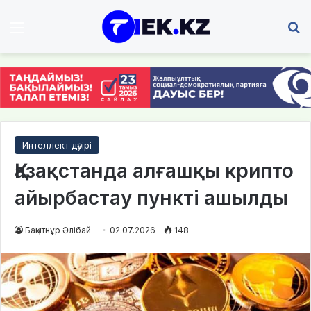
Мәзір
І
Интеллект дәуірі
Қазақстанда алғашқы крипто
айырбастау пункті ашылды
Бақытнұр Әлібай
02.07.2026
148