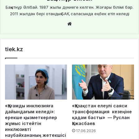
Бақытнұр Әлібай. 1987 жылы дүниеге келген. Жоғары білімі бар.
2011 жылдан бері отандық БАҚ саласында еңбек етіп келеді
Website
tiek.kz
«Қоғамды инклюзияға
«Қазақстан елеулі саяси
дайындағым келеді»:
трансформация кезеңіне
ерекше қызметкерлер
қадам басты» — Руслан
жұмыс істейтін
Қожасбаев
инклюзивті
17.06.2026
наубайхананың жетекшісі