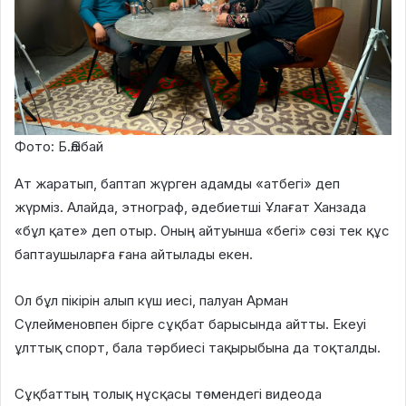
Фото: Б.Әлібай
Ат жаратып, баптап жүрген адамды «атбегі» деп
жүрміз. Алайда, этнограф, әдебиетші Ұлағат Ханзада
«бұл қате» деп отыр. Оның айтуынша «бегі» сөзі тек құс
баптаушыларға ғана айтылады екен.
Ол бұл пікірін алып күш иесі, палуан Арман
Сүлейменовпен бірге сұқбат барысында айтты. Екеуі
ұлттық спорт, бала тәрбиесі тақырыбына да тоқталды.
Сұқбаттың толық нұсқасы төмендегі видеода