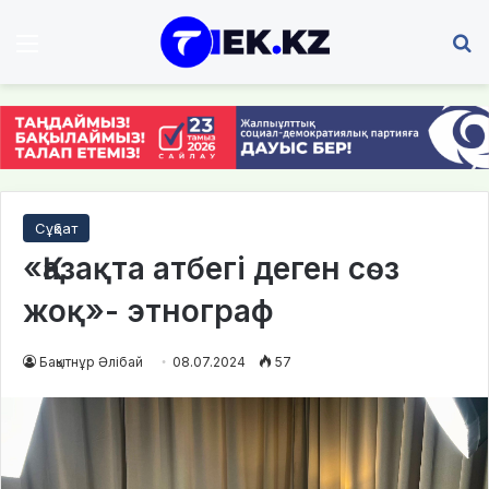
Мәзір
І
Сұқбат
«Қазақта атбегі деген сөз
жоқ»- этнограф
Бақытнұр Әлібай
08.07.2024
57