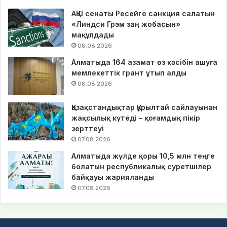
АҚШ сенаты Ресейге санкция салатын
«Линдси Грэм заң жобасын»
мақұлдады
08.08.2026
Алматыда 164 азамат өз кәсібін ашуға
мемлекеттік грант ұтып алды
08.08.2026
Қазақстандықтар Құрылтай сайлауынан
жақсылық күтеді – қоғамдық пікір
зерттеуі
07.08.2026
Алматыда жүлде қоры 10,5 млн теңге
болатын республикалық суретшілер
байқауы жарияланды
07.08.2026