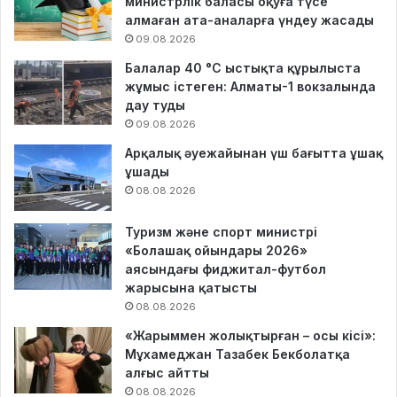
министрлік баласы оқуға түсе
алмаған ата-аналарға үндеу жасады
09.08.2026
Балалар 40 °C ыстықта құрылыста
жұмыс істеген: Алматы-1 вокзалында
дау туды
09.08.2026
Арқалық әуежайынан үш бағытта ұшақ
ұшады
08.08.2026
Туризм және спорт министрі
«Болашақ ойындары 2026»
аясындағы фиджитал-футбол
жарысына қатысты
08.08.2026
«Жарыммен жолықтырған – осы кісі»:
Мұхамеджан Тазабек Бекболатқа
алғыс айтты
08.08.2026