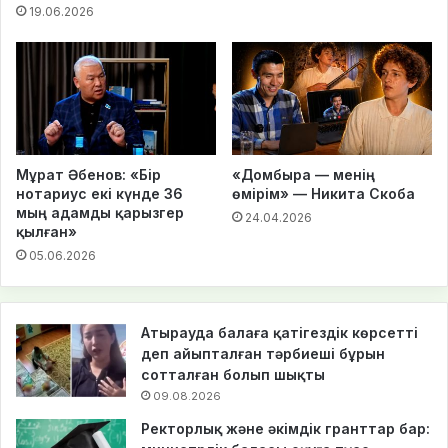
19.06.2026
Мұрат Әбенов: «Бір
«Домбыра — менің
нотариус екі күнде 36
өмірім» — Никита Скоба
мың адамды қарызгер
24.04.2026
қылған»
05.06.2026
Атырауда балаға қатігездік көрсетті
деп айыпталған тәрбиеші бұрын
сотталған болып шықты
09.08.2026
Ректорлық және әкімдік гранттар бар: