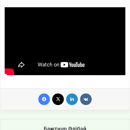
Facebook
X
LinkedIn
VKontakte
Бақытнұр Әлібай