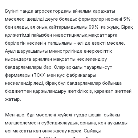
Бүгінгі таңда агросектордағы айналым қаражаты
мәселесі шешілді деуге болады: фермерлер несиені 5%-
бен алады, ал оның қайтарымдылығы 99%-ға жуық. Бірақ
қолжетімді пайызбен инвестициялық мақсаттарға
берілетін несиенің тапшылығы – әлі де өзекті мәселе.
Ауыл шаруашылығы министрлігінде өнеркәсіптік
нысандарға арналған мақсатты несиелендіру
бағдарламалары бар. Олар арқылы тауарлы-сүт
фермалары (ТСФ) мен құс фабрикалары
несиелендіріледі, бірақ бұл бағдарламалар бойынша
бюджеттен қаржыландыру жеткіліксіз, қаражат жетпей
жатыр.
Меніңше, бұл мәселені жүйелі түрде шешіп, сыйақы
мөлшерлемесін субсидиялаудың орнына, кең ауқымды
әрі мақсаты көп өнім жасау керек. Сыйақы