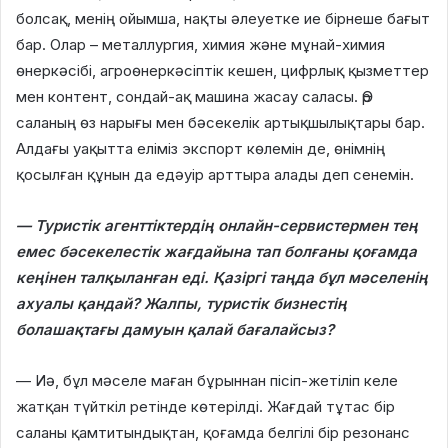
болсақ, менің ойымша, нақты әлеуетке ие бірнеше бағыт
бар. Олар – металлургия, химия және мұнай-химия
өнеркәсібі, агроөнеркәсіптік кешен, цифрлық қызметтер
мен контент, сондай-ақ машина жасау саласы. Әр
саланың өз нарығы мен бәсекелік артықшылықтары бар.
Алдағы уақытта еліміз экспорт көлемін де, өнімнің
қосылған құнын да едәуір арттыра алады деп сенемін.
— Туристік агенттіктердің онлайн-сервистермен тең
емес бәсекелестік жағдайына тап болғаны қоғамда
кеңінен талқыланған еді. Қазіргі таңда бұл мәселенің
ахуалы қандай? Жалпы, туристік бизнестің
болашақтағы дамуын қалай бағалайсыз?
— Иә, бұл мәселе маған бұрыннан пісіп-жетіліп келе
жатқан түйткіл ретінде көтерілді. Жағдай тұтас бір
саланы қамтитындықтан, қоғамда белгілі бір резонанс