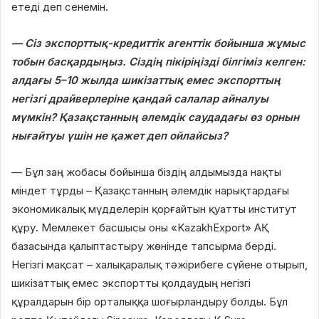
етеді деп сенемін.
— Сіз экспорттық-кредиттік агенттік бойынша жұмыс
тобын басқардыңыз. Сіздің пікіріңізді білгіміз келген:
алдағы 5–10 жылда шикізаттық емес экспорттың
негізгі драйверлеріне қандай салалар айналуы
мүмкін? Қазақстанның әлемдік саудадағы өз орнын
нығайтуы үшін не қажет деп ойлайсыз?
— Бұл заң жобасы бойынша біздің алдымызда нақты
міндет тұрды – Қазақстанның әлемдік нарықтардағы
экономикалық мүдделерін қорғайтын қуатты институт
құру. Мемлекет басшысы оны «KazakhExport» АҚ
базасында қалыптастыру жөнінде тапсырма берді.
Негізгі мақсат – халықаралық тәжірибеге сүйене отырып,
шикізаттық емес экспортты қолдаудың негізгі
құралдарын бір орталыққа шоғырландыру болды. Бұл