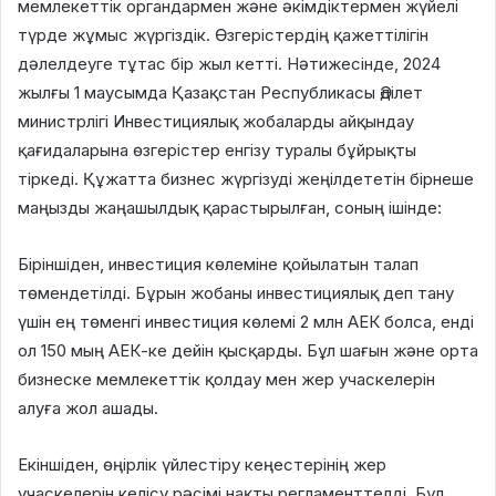
мемлекеттік органдармен және әкімдіктермен жүйелі
түрде жұмыс жүргіздік. Өзгерістердің қажеттілігін
дәлелдеуге тұтас бір жыл кетті. Нәтижесінде, 2024
жылғы 1 маусымда Қазақстан Республикасы Әділет
министрлігі Инвестициялық жобаларды айқындау
қағидаларына өзгерістер енгізу туралы бұйрықты
тіркеді. Құжатта бизнес жүргізуді жеңілдететін бірнеше
маңызды жаңашылдық қарастырылған, соның ішінде:
Біріншіден, инвестиция көлеміне қойылатын талап
төмендетілді. Бұрын жобаны инвестициялық деп тану
үшін ең төменгі инвестиция көлемі 2 млн АЕК болса, енді
ол 150 мың АЕК-ке дейін қысқарды. Бұл шағын және орта
бизнеске мемлекеттік қолдау мен жер учаскелерін
алуға жол ашады.
Екіншіден, өңірлік үйлестіру кеңестерінің жер
учаскелерін келісу рәсімі нақты регламенттелді. Бұл