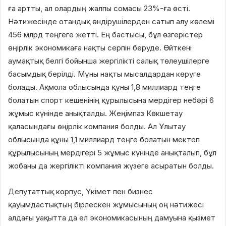
ға артты, ал олардың жалпы сомасы 23%-ға өсті.
Нәтижесінде отандық өндірушілерден сатып алу көлемі
456 млрд теңгеге жетті. Ең бастысы, бұл өзгерістер
өңірлік экономикаға нақты серпін беруде. Өйткені
аумақтық белгі бойынша жергілікті салық төлеушілерге
басымдық берілді. Мұны нақты мысалдардан көруге
болады. Ақмола облысында құны 1,8 миллиард теңге
болатын спорт кешенінің құрылысына мердігер небәрі 6
жұмыс күнінде анықталды. Жеңімпаз Көкшетау
қаласындағы өңірлік компания болды. Ал Ұлытау
облысында құны 1,1 миллиард теңге болатын мектеп
құрылысының мердігері 5 жұмыс күнінде анықталып, бұл
жобаны да жергілікті компания жүзеге асыратын болды.
Депутаттық корпус, Үкімет пен бизнес
қауымдастықтың бірлескен жұмысының оң нәтижесі
алдағы уақытта да ел экономикасының дамуына қызмет