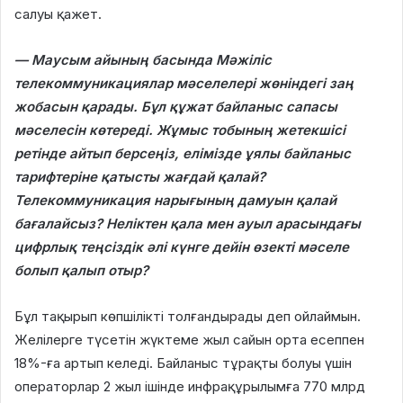
салуы қажет.
— Маусым айының басында Мәжіліс
телекоммуникациялар мәселелері жөніндегі заң
жобасын қарады. Бұл құжат байланыс сапасы
мәселесін көтереді. Жұмыс тобының жетекшісі
ретінде айтып берсеңіз, елімізде ұялы байланыс
тарифтеріне қатысты жағдай қалай?
Телекоммуникация нарығының дамуын қалай
бағалайсыз? Неліктен қала мен ауыл арасындағы
цифрлық теңсіздік әлі күнге дейін өзекті мәселе
болып қалып отыр?
Бұл тақырып көпшілікті толғандырады деп ойлаймын.
Желілерге түсетін жүктеме жыл сайын орта есеппен
18%-ға артып келеді. Байланыс тұрақты болуы үшін
операторлар 2 жыл ішінде инфрақұрылымға 770 млрд