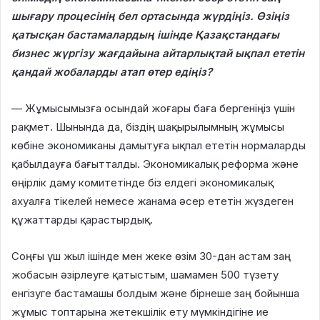
шығару процесінің бел ортасында жүрдіңіз. Өзіңіз
қатысқан бастамалардың ішінде Қазақстандағы
бизнес жүргізу жағдайына айтарлықтай ықпал ететін
қандай жобаларды атап өтер едіңіз?
— Жұмысымызға осындай жоғары баға бергеніңіз үшін
рақмет. Шынында да, біздің шақырылымның жұмысы
көбіне экономиканы дамытуға ықпал ететін нормаларды
қабылдауға бағытталды. Экономикалық реформа және
өңірлік даму комитетінде біз елдегі экономикалық
ахуалға тікелей немесе жанама әсер ететін жүздеген
құжаттарды қарастырдық.
Соңғы үш жыл ішінде мен жеке өзім 30-дан астам заң
жобасын әзірлеуге қатыстым, шамамен 500 түзету
енгізуге бастамашы болдым және бірнеше заң бойынша
жұмыс топтарына жетекшілік ету мүмкіндігіне ие