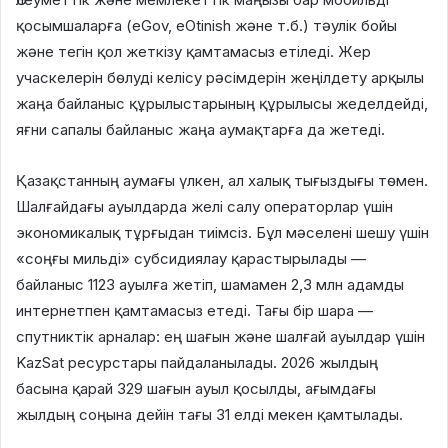
қосымшаларға (eGov, eOtinish және т.б.) тәулік бойы
және тегін қол жеткізу қамтамасыз етіледі. Жер
учаскелерін бөлуді келісу рәсімдерін жеңілдету арқылы
жаңа байланыс құрылыстарының құрылысы жеделдейді,
яғни сапалы байланыс жаңа аумақтарға да жетеді.
Қазақстанның аумағы үлкен, ал халық тығыздығы төмен.
Шалғайдағы ауылдарда желі салу операторлар үшін
экономикалық тұрғыдан тиімсіз. Бұл мәселені шешу үшін
«соңғы мильді» субсидиялау қарастырылады —
байланыс 1123 ауылға жетіп, шамамен 2,3 млн адамды
интернетпен қамтамасыз етеді. Тағы бір шара —
спутниктік арналар: ең шағын және шалғай ауылдар үшін
KazSat ресурстары пайдаланылады. 2026 жылдың
басына қарай 329 шағын ауыл қосылды, ағымдағы
жылдың соңына дейін тағы 31 елді мекен қамтылады.