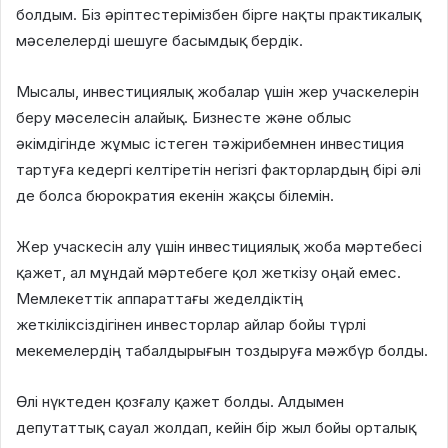
болдым. Біз әріптестерімізбен бірге нақты практикалық
мәселелерді шешуге басымдық бердік.
Мысалы, инвестициялық жобалар үшін жер учаскелерін
беру мәселесін алайық. Бизнесте және облыс
әкімдігінде жұмыс істеген тәжірибемнен инвестиция
тартуға кедергі келтіретін негізгі факторлардың бірі әлі
де болса бюрократия екенін жақсы білемін.
Жер учаскесін алу үшін инвестициялық жоба мәртебесі
қажет, ал мұндай мәртебеге қол жеткізу оңай емес.
Мемлекеттік аппараттағы жеделдіктің
жеткіліксіздігінен инвесторлар айлар бойы түрлі
мекемелердің табалдырығын тоздыруға мәжбүр болды.
Өлі нүктеден қозғалу қажет болды. Алдымен
депутаттық сауал жолдап, кейін бір жыл бойы орталық