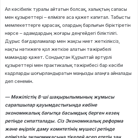
Ал кәсібилік туралы айтатын болсақ, халықтың сапасы
мен құзыреттері – елімізге аса қажет капитал. Табысты
мемлекеттерге қарасақ, олардың барлығын біріктіретін
нәрсе – адамдардың жоғары деңгейдегі біліктілігі.
Дұрыс бағдарламалар мен жақсы ниет жеткіліксіз,
нақты нәтижеге қол жеткізе алатын тәжірибелі
мамандар қажет. Сондықтан Құрылтай әртүрлі
құзыреттері мен практикалық тәжірибесі бар кәсіби
кадрларды шоғырландыратын маңызды алаңға айналады
деп сенемін.
— Мәжілістің 8-ші шақырылымының жұмысы
сарапшылар қауымдастығында көбіне
экономикалық бағытқа басымдық берген кезең
ретінде сипатталады. Сіз Экономикалық реформа
және өңірлік даму комитетінің мүшесі ретінде
еліміздің экономикасына тікелей әсер ететін заң