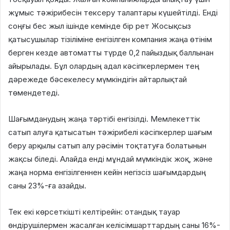
жұмыс тәжірибесін тексеру талаптары күшейтілді. Енді
соңғы бес жыл ішінде кемінде бір рет Жосықсыз
қатысушылар тізіліміне енгізілген компания жаңа өтінім
берген кезде автоматты түрде 0,2 пайыздық баллынан
айырылады. Бұл олардың адал кәсіпкерлермен тең
дәрежеде бәсекелесу мүмкіндігін айтарлықтай
төмендетеді.
Шағымданудың жаңа тәртібі енгізілді. Мемлекеттік
сатып алуға қатысатын тәжірибелі кәсіпкерлер шағым
беру арқылы сатып алу рәсімін тоқтатуға болатынын
жақсы біледі. Алайда енді мұндай мүмкіндік жоқ, және
жаңа норма енгізілгеннен кейін негізсіз шағымдардың
саны 23%-ға азайды.
Тек екі көрсеткішті келтірейін: отандық тауар
өндірушілермен жасалған келісімшарттардың саны 16%-