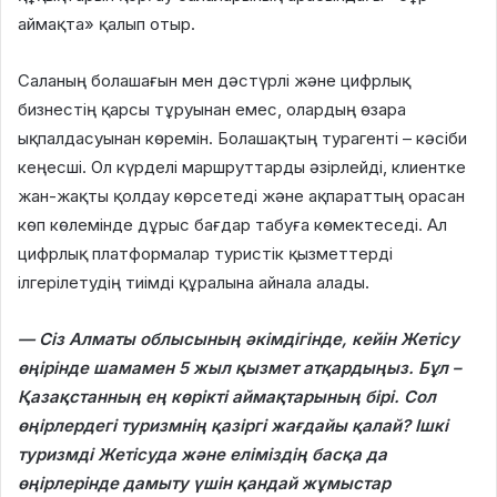
аймақта» қалып отыр.
Саланың болашағын мен дәстүрлі және цифрлық
бизнестің қарсы тұруынан емес, олардың өзара
ықпалдасуынан көремін. Болашақтың турагенті – кәсіби
кеңесші. Ол күрделі маршруттарды әзірлейді, клиентке
жан-жақты қолдау көрсетеді және ақпараттың орасан
көп көлемінде дұрыс бағдар табуға көмектеседі. Ал
цифрлық платформалар туристік қызметтерді
ілгерілетудің тиімді құралына айнала алады.
— Сіз Алматы облысының әкімдігінде, кейін Жетісу
өңірінде шамамен 5 жыл қызмет атқардыңыз. Бұл –
Қазақстанның ең көрікті аймақтарының бірі. Сол
өңірлердегі туризмнің қазіргі жағдайы қалай? Ішкі
туризмді Жетісуда және еліміздің басқа да
өңірлерінде дамыту үшін қандай жұмыстар