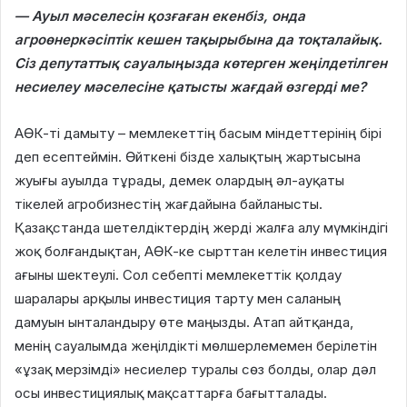
— Ауыл мәселесін қозғаған екенбіз, онда
агроөнеркәсіптік кешен тақырыбына да тоқталайық.
Сіз депутаттық сауалыңызда көтерген жеңілдетілген
несиелеу мәселесіне қатысты жағдай өзгерді ме?
АӨК-ті дамыту – мемлекеттің басым міндеттерінің бірі
деп есептеймін. Өйткені бізде халықтың жартысына
жуығы ауылда тұрады, демек олардың әл-ауқаты
тікелей агробизнестің жағдайына байланысты.
Қазақстанда шетелдіктердің жерді жалға алу мүмкіндігі
жоқ болғандықтан, АӨК-ке сырттан келетін инвестиция
ағыны шектеулі. Сол себепті мемлекеттік қолдау
шаралары арқылы инвестиция тарту мен саланың
дамуын ынталандыру өте маңызды. Атап айтқанда,
менің сауалымда жеңілдікті мөлшерлемемен берілетін
«ұзақ мерзімді» несиелер туралы сөз болды, олар дәл
осы инвестициялық мақсаттарға бағытталады.