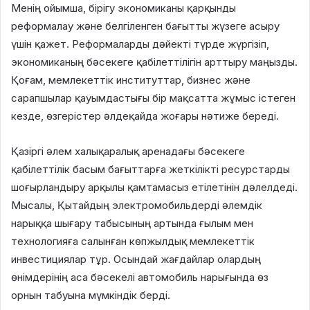
Менің ойымша, бірігу экономиканы қарқынды
реформалау және белгіленген бағытты жүзеге асыру
үшін қажет. Реформаларды дәйекті түрде жүргізіп,
экономиканың бәсекеге қабілеттілігін арттыру маңызды.
Қоғам, мемлекеттік институттар, бизнес және
сарапшылар қауымдастығы бір мақсатта жұмыс істеген
кезде, өзгерістер әлдеқайда жоғары нәтиже береді.
Қазіргі әлем халықаралық аренадағы бәсекеге
қабілеттілік басым бағыттарға жеткілікті ресурстарды
шоғырландыру арқылы қамтамасыз етілетінін дәлелдеді.
Мысалы, Қытайдың электромобильдерді әлемдік
нарыққа шығару табысының артында ғылым мен
технологияға салынған көпжылдық мемлекеттік
инвестициялар тұр. Осындай жағдайлар олардың
өнімдерінің аса бәсекелі автомобиль нарығында өз
орнын табуына мүмкіндік берді.