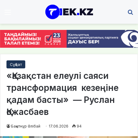
Мәзір
І
Сұқбат
«Қазақстан елеулі саяси
трансформация кезеңіне
қадам басты» — Руслан
Қожасбаев
Бақытнұр Әлібай
17.06.2026
94