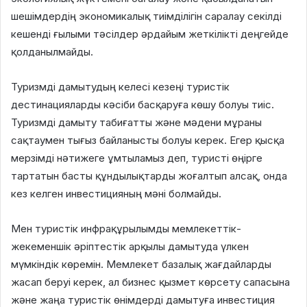
шешімдердің экономикалық тиімділігін саралау секілді
кешенді ғылыми тәсілдер әрдайым жеткілікті деңгейде
қолданылмайды.
Туризмді дамытудың келесі кезеңі туристік
дестинацияларды кәсіби басқаруға көшу болуы тиіс.
Туризмді дамыту табиғатты және мәдени мұраны
сақтаумен тығыз байланысты болуы керек. Егер қысқа
мерзімді нәтижеге ұмтыламыз деп, туристі өңірге
тартатын басты құндылықтарды жоғалтып алсақ, онда
кез келген инвестицияның мәні болмайды.
Мен туристік инфрақұрылымды мемлекеттік-
жекеменшік әріптестік арқылы дамытуда үлкен
мүмкіндік көремін. Мемлекет базалық жағдайларды
жасап беруі керек, ал бизнес қызмет көрсету сапасына
және жаңа туристік өнімдерді дамытуға инвестиция