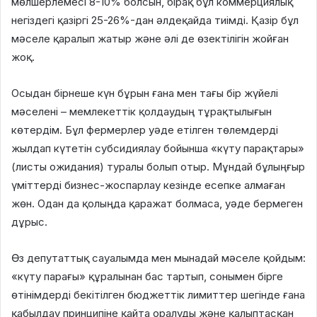
мөлшерлемесі 8-10% болсын, бірақ бұл коммерциялық
негіздегі қазіргі 25-26%-дан әлдеқайда тиімді. Қазір бұл
мәселе қаралып жатыр және әлі де өзектілігін жойған
жоқ.
Осыдан бірнеше күн бұрын ғана мен тағы бір жүйелі
мәселені – мемлекеттік қолдаудың тұрақтылығын
көтердім. Бұл фермерлер уәде етілген төлемдерді
жылдап күтетін субсидиялау бойынша «күту парақтары»
(листы ожидания) туралы болып отыр. Мұндай бұлыңғыр
үміттерді бизнес-жоспарлау кезінде есепке алмаған
жөн. Одан да қолыңда қаражат болмаса, уәде бермеген
дұрыс.
Өз депутаттық сауалымда мен мынадай мәселе қойдым:
«күту парағы» құралынан бас тартып, сонымен бірге
өтінімдерді бекітілген бюджеттік лимиттер шегінде ғана
қабылдау принципіне қайта оралуды және қалыптасқан