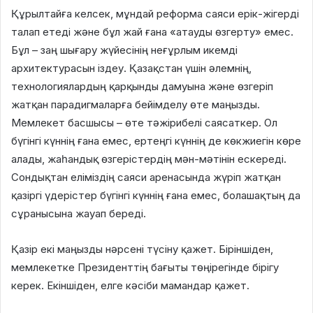
Құрылтайға келсек, мұндай реформа саяси ерік-жігерді
талап етеді және бұл жай ғана «атауды өзгерту» емес.
Бұл – заң шығару жүйесінің неғұрлым икемді
архитектурасын іздеу. Қазақстан үшін әлемнің,
технологиялардың қарқынды дамуына және өзгеріп
жатқан парадигмаларға бейімделу өте маңызды.
Мемлекет басшысы – өте тәжірибелі саясаткер. Ол
бүгінгі күннің ғана емес, ертеңгі күннің де көкжиегін көре
алады, жаһандық өзгерістердің мән-мәтінін ескереді.
Сондықтан еліміздің саяси аренасында жүріп жатқан
қазіргі үдерістер бүгінгі күннің ғана емес, болашақтың да
сұранысына жауап береді.
Қазір екі маңызды нәрсені түсіну қажет. Біріншіден,
мемлекетке Президенттің бағыты төңірегінде бірігу
керек. Екіншіден, елге кәсіби мамандар қажет.