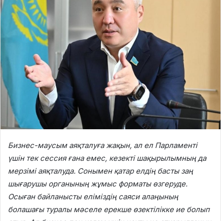
Бизнес-маусым аяқталуға жақын, ал ел Парламенті
үшін тек сессия ғана емес, кезекті шақырылымның да
мерзімі аяқталуда. Сонымен қатар елдің басты заң
шығарушы органының жұмыс форматы өзгеруде.
Осыған байланысты еліміздің саяси алаңының
болашағы туралы мәселе ерекше өзектілікке ие болып