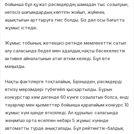
бойынша бұл құжат рәсімдердің шамадан тыс созылуын,
негізсіз шағымдардың көптігін жойып, жүйенің
ашықтығын арттыруға тиіс болды. Біз дәл осы бағытта
жұмыс істедік.
Жұмыс тобының жетекшісі ретінде мемлекеттік сатып
алу саласында бедел мен адалдық нақты бәсекелестік
активке айналатынын атап өткім келеді. Бұл өте
маңызды.
Нақты фактілерге тоқталайық. Біріншіден, рәсімдерді
өткізу мерзімдері түбегейлі қысқартылды. Бұрын
конкурстар кем дегенде 60 күнге созылатын болса, енді
тауарлар мен қызметтер бойынша қарапайым конкурс 10
жұмыс күні ішінде өткізіледі. Ал құрылыс саласында
жеңімпаз орта есеппен небәрі 5 жұмыс күнінде
автоматты түрде анықталады. Бұл рейтингтік-балдық