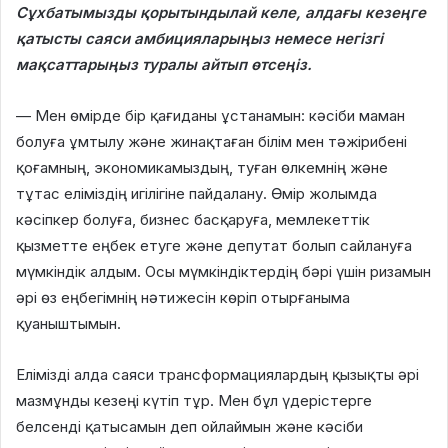
Сұхбатымызды қорытындылай келе, алдағы кезеңге
қатысты саяси амбицияларыңыз немесе негізгі
мақсаттарыңыз туралы айтып өтсеңіз.
— Мен өмірде бір қағиданы ұстанамын: кәсіби маман
болуға ұмтылу және жинақтаған білім мен тәжірибені
қоғамның, экономикамыздың, туған өлкемнің және
тұтас еліміздің игілігіне пайдалану. Өмір жолымда
кәсіпкер болуға, бизнес басқаруға, мемлекеттік
қызметте еңбек етуге және депутат болып сайлануға
мүмкіндік алдым. Осы мүмкіндіктердің бәрі үшін ризамын
әрі өз еңбегімнің нәтижесін көріп отырғаныма
қуаныштымын.
Елімізді алда саяси трансформациялардың қызықты әрі
мазмұнды кезеңі күтіп тұр. Мен бұл үдерістерге
белсенді қатысамын деп ойлаймын және кәсіби