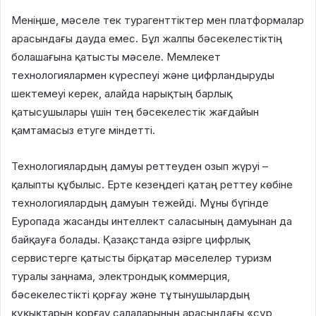
Меніңше, мәселе тек турагенттіктер мен платформалар
арасындағы дауда емес. Бұл жалпы бәсекелестіктің
болашағына қатысты мәселе. Мемлекет
технологиялармен күреспеуі және цифрландыруды
шектемеуі керек, алайда нарықтың барлық
қатысушылары үшін тең бәсекелестік жағдайын
қамтамасыз етуге міндетті.
Технологиялардың дамуы реттеуден озып жүруі –
қалыпты құбылыс. Ерте кезеңдегі қатаң реттеу көбіне
технологиялардың дамуын тежейді. Мұны бүгінде
Еуропада жасанды интеллект саласының дамуынан да
байқауға болады. Қазақстанда әзірге цифрлық
сервистерге қатысты бірқатар мәселелер туризм
туралы заңнама, электрондық коммерция,
бәсекелестікті қорғау және тұтынушылардың
құқықтарын қорғау салаларының арасындағы «сұр