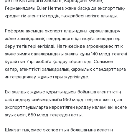
ретте Қытайдағы Sinosure, Кореядағы K-Sure,
Германиядағы Euler Hermes және басқа да экспорттық-
кредиттік агенттіктердің тәжірибесі негізге алынды.
Реформа аясында экспорт алдындағы қаржыландыру
және халықаралық тендерлерге қатысуға кепілдіктер
беру тетіктері енгізілді. Нәтижесінде агроөнеркәсіптік
және химия салаларындағы жалпы құны 140 млрд теңгені
құрайтын 7 ірі жобаға қолдау көрсетілді. Сонымен
қатар, агенттікті халықаралық қаржылық стандарттарға
интеграциялау жұмыстары жүргізілуде.
Екі жылдық жұмыс қорытындысы бойынша агенттіктің
сақтандыру сыйымдылығы 950 млрд теңгеге жетті, ал
экспорттаушыларға көрсетілген қолдау көлемі екі есеге
жуық өсіп, 650 млрд теңгеден асты.
Шикізаттық емес экспорттың болашағына келетін