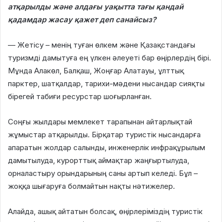
атқарылды және алдағы уақытта тағы қандай
қадамдар жасау қажет деп санайсыз?
— Жетісу – менің туған өлкем және Қазақстандағы
туризмді дамытуға ең үлкен әлеуеті бар өңірлердің бірі.
Мұнда Алакөл, Балқаш, Жоңғар Алатауы, ұлттық
парктер, шатқалдар, тарихи-мәдени нысандар сияқты
бірегей табиғи ресурстар шоғырланған.
Соңғы жылдары мемлекет тарапынан айтарлықтай
жұмыстар атқарылды. Бірқатар туристік нысандарға
апаратын жолдар салынды, инженерлік инфрақұрылым
дамытылуда, курорттық аймақтар жаңғыртылуда,
орналастыру орындарының саны артып келеді. Бұл –
жоққа шығаруға болмайтын нақты нәтижелер.
Алайда, ашық айтатын болсақ, өңірлеріміздің туристік