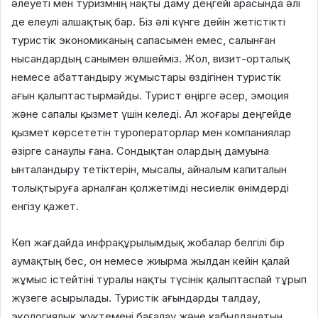
әлеуеті мен туризмнің нақты даму деңгейі арасында әлі
де елеулі алшақтық бар. Біз әлі күнге дейін жетістікті
туристік экономиканың сапасымен емес, салынған
нысандардың санымен өлшейміз. Жол, визит-орталық
немесе абаттандыру жұмыстары өздігінен туристік
ағын қалыптастырмайды. Турист өңірге әсер, эмоция
және сапалы қызмет үшін келеді. Ал жоғары деңгейде
қызмет көрсететін туроператорлар мен компаниялар
әзірге санаулы ғана. Сондықтан олардың дамуына
ынталандыру тетіктерін, мысалы, айналым капиталын
толықтыруға арналған қолжетімді несиелік өнімдерді
енгізу қажет.
Көп жағдайда инфрақұрылымдық жобалар белгілі бір
аумақтың бес, он немесе жиырма жылдан кейін қалай
жұмыс істейтіні туралы нақты түсінік қалыптаспай тұрып
жүзеге асырылады. Туристік ағындарды талдау,
экологиялық жүктемені бағалау және қабылданатын