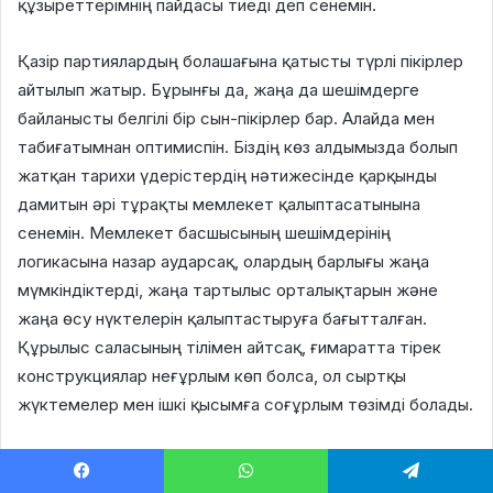
құзыреттерімнің пайдасы тиеді деп сенемін.
Қазір партиялардың болашағына қатысты түрлі пікірлер
айтылып жатыр. Бұрынғы да, жаңа да шешімдерге
байланысты белгілі бір сын-пікірлер бар. Алайда мен
табиғатымнан оптимиспін. Біздің көз алдымызда болып
жатқан тарихи үдерістердің нәтижесінде қарқынды
дамитын әрі тұрақты мемлекет қалыптасатынына
сенемін. Мемлекет басшысының шешімдерінің
логикасына назар аударсақ, олардың барлығы жаңа
мүмкіндіктерді, жаңа тартылыс орталықтарын және
жаңа өсу нүктелерін қалыптастыруға бағытталған.
Құрылыс саласының тілімен айтсақ, ғимаратта тірек
конструкциялар неғұрлым көп болса, ол сыртқы
жүктемелер мен ішкі қысымға соғұрлым төзімді болады.
Facebook
X
LinkedIn
VKontakte