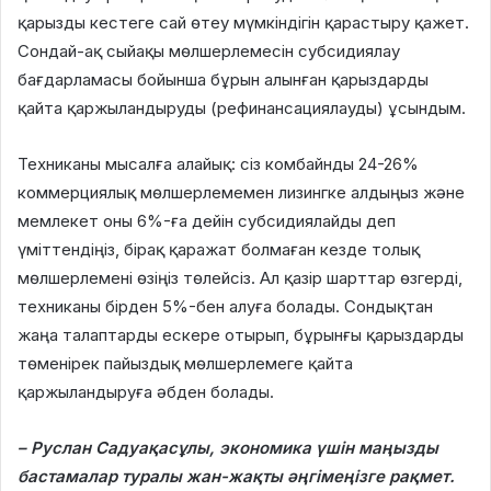
қарызды кестеге сай өтеу мүмкіндігін қарастыру қажет.
Сондай-ақ сыйақы мөлшерлемесін субсидиялау
бағдарламасы бойынша бұрын алынған қарыздарды
қайта қаржыландыруды (рефинансациялауды) ұсындым.
Техниканы мысалға алайық: сіз комбайнды 24-26%
коммерциялық мөлшерлемемен лизингке алдыңыз және
мемлекет оны 6%-ға дейін субсидиялайды деп
үміттендіңіз, бірақ қаражат болмаған кезде толық
мөлшерлемені өзіңіз төлейсіз. Ал қазір шарттар өзгерді,
техниканы бірден 5%-бен алуға болады. Сондықтан
жаңа талаптарды ескере отырып, бұрынғы қарыздарды
төменірек пайыздық мөлшерлемеге қайта
қаржыландыруға әбден болады.
– Руслан Садуақасұлы, экономика үшін маңызды
бастамалар туралы жан-жақты әңгімеңізге рақмет.