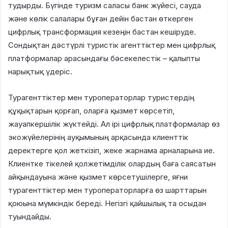
тудырды. Бүгінде туризм саласы банк жүйесі, сауда
және көлік салалары бұған дейін бастан өткерген
цифрлық трансформация кезеңін бастан кешіруде.
Сондықтан дәстүрлі туристік агенттіктер мен цифрлық
платформалар арасындағы бәсекелестік – қалыпты
нарықтық үдеріс.
Турагенттіктер мен туроператорлар туристердің
құқықтарын қорғап, оларға қызмет көрсетіп,
жауапкершілік жүктейді. Ал ірі цифрлық платформалар өз
экожүйелерінің ауқымының арқасында клиенттік
деректерге қол жеткізіп, жеке жарнама арналарына ие.
Клиентке тікелей қолжетімділік олардың баға саясатын
айқындауына және қызмет көрсетушілерге, яғни
турагенттіктер мен туроператорларға өз шарттарын
қоюына мүмкіндік береді. Негізгі қайшылық та осыдан
туындайды.