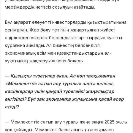
мерзімдердің негізсіз созылуын азайтады.
Бұл ақпарат әлеуетті инвесторларды қызықтыратынына
сенімдімін. Жер бөлу тетігінің жаңартылған жүйесі
өңірлердегі іскерлік белсенділікті арттырудың қуатты
құралына айналды. Ал бизнестің белсенділігі
экономикалық өсім мен қазақстандықтардың әл-
ауқатының жақсаруына негіз болады.
— Қызықты түзетулер екен. Ал көп талқыланған
«Мемлекеттік сатып алу туралы» заңға келсек,
кәсіпкерлер үшін қандай түбегейлі жаңалықтар
енгізілді? Бұл заң экономика жұмысына қалай әсер
етеді?
— Мемлекеттік сатып алу туралы жаңа заңға 2025 жылы
қол қойылды. Мемлекет басшысының тапсырмасы