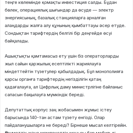
теңге көлемінде қомақты инвестиция салды. Бұдан
бөлек, операциялық шығындар да өсуде — электр
энергиясының, базалық станцияларға арналған
алаңдарды жалға алу құнының қымбаттауы әсер етуде.
Сондықтан тарифтердің белгілі бір деңгейде өсуі
байқалады.
Ашықтықты қамтамасыз ету үшін біз операторларды
жыл сайын қаржылық есептілікті жариялауға
міндеттейтін түзетулер қабылдадық. Бұл монополияға
қарсы органға тарифтердің негізділігін қатаң
қадағалауға, ал Цифрлық даму министрлігіне байланыс
сапасын бақылауға мүмкіндік береді.
Депутаттық корпус заң жобасымен жұмыс істеу
барысында 140-тан астам түзету енгізді. Олар
пайдаланушыларға не береді? Бірнеше мысал келтірейін.
Әлеуметтік және мемлекеттік маңызы бар мобильді