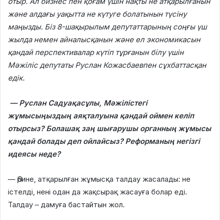
отыр. Ал бизнес пен қоғам үшін нақты не атқарылғанын
және алдағы уақытта не күтуге болатынын түсіну
маңызды. Біз 8-шақырылым депутаттарының соңғы үш
жылда немен айналысқанын және ел экономикасын
қандай перспективалар күтіп тұрғанын білу үшін
Мәжіліс депутаты Руслан Кожасбаевпен сұхбаттасқан
едік.
— Руслан Садуақасұлы, Мәжілістегі
жұмысыңыздың аяқталуына қандай оймен келіп
отырсыз? Болашақ заң шығарушы органның жұмысы
қандай болады деп ойлайсыз? Реформаның негізгі
идеясы неде?
— Әрине, атқарылған жұмысқа талдау жасалады: не
істелді, нені одан да жақсырақ жасауға болар еді.
Талдау – дамуға бастайтын жол.