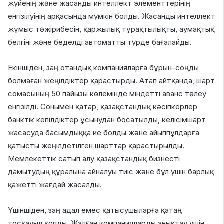
жүйенің және жасанды интеллект элементтерінің
енгізілуінің арқасында мүмкін болды. Жасанды интеллект
жұмыс тәжірибесін, қаржылық тұрақтылықты, аумақтық
белгіні және беделді автоматты түрде бағалайды.
Екіншіден, заң отандық компанияларға бұрын-соңды
болмаған жеңілдіктер қарастырды. Атап айтқанда, шарт
сомасының 50 пайызы көлемінде міндетті аванс төлеу
енгізілді. Сонымен қатар, қазақстандық кәсіпкерлер
банктік кепілдіктер ұсынудан босатылды, келісімшарт
жасасуда басымдыққа ие болды және айыппұлдарға
қатысты жеңілдетілген шарттар қарастырылды.
Мемлекеттік сатып алу қазақстандық бизнесті
дамытудың құралына айналуы тиіс және бұл үшін барлық
қажетті жағдай жасалды.
Үшіншіден, заң адал емес қатысушыларға қатаң
тосқауыл қояды. Жалған компанияларды анықтау үшін