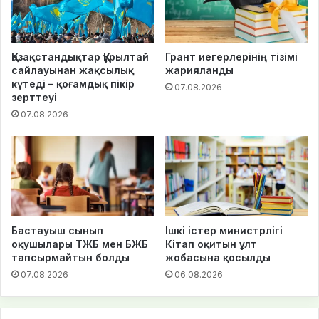
Қазақстандықтар Құрылтай
Грант иегерлерінің тізімі
сайлауынан жақсылық
жарияланды
күтеді – қоғамдық пікір
07.08.2026
зерттеуі
07.08.2026
Бастауыш сынып
Ішкі істер министрлігі
оқушылары ТЖБ мен БЖБ
Кітап оқитын ұлт
тапсырмайтын болды
жобасына қосылды
07.08.2026
06.08.2026