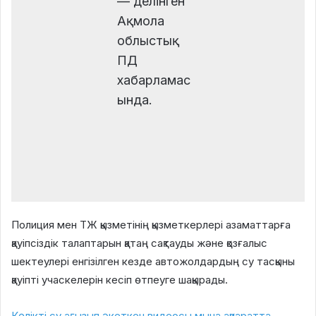
— делінген
Ақмола
облыстық
ПД
хабарламас
ында.
Полиция мен ТЖ қызметінің қызметкерлері азаматтарға
қауіпсіздік талаптарын қатаң сақтауды және қозғалыс
шектеулері енгізілген кезде автожолдардың су тасқыны
қауіпті учаскелерін кесіп өтпеуге шақырады.
Көлікті су ағызып әкеткен видеосы мына ақпаратта