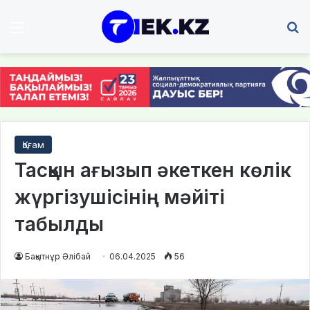
Мәзір
І
Қоғам
Тасқын ағызып әкеткен көлік
жүргізушісінің мәйіті
табылды
Бақытнұр Әлібай
06.04.2025
56