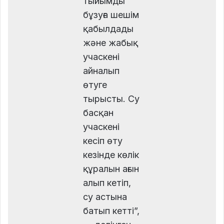
тыйымды
бұзуға шешім
қабылдады
және жабық
учаскені
айналып
өтуге
тырысты. Су
басқан
учаскені
кесіп өту
кезінде көлік
құралын ағын
алып кетіп,
су астына
батып кетті”,