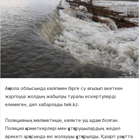
Ақмола облысында көлігімен бірге су ағызып әкеткен
жүргізуші жолдың жабылуы туралы ескертулерді
елемеген, деп хабарлады tiek.kz.
Полицияның мәліметінше, көлікте үш адам болған.
Полиция қызметкерлері мен құтқарушылардың жедел
әрекеті арқасында екі жолаушы құтқарылды. Қазіргі уақытта