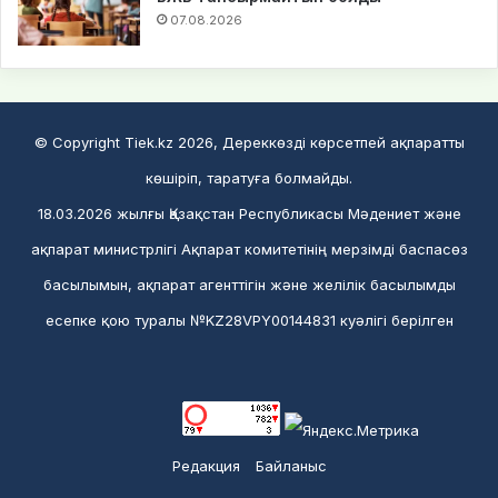
07.08.2026
© Copyright Tiek.kz 2026, Дереккөзді көрсетпей ақпаратты
көшіріп, таратуға болмайды.
18.03.2026 жылғы Қазақстан Республикасы Мәдениет және
ақпарат министрлігі Ақпарат комитетінің мерзімді баспасөз
басылымын, ақпарат агенттігін және желілік басылымды
есепке қою туралы №KZ28VPY00144831 куәлігі берілген
Редакция
Байланыс