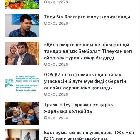
07.08.2026
Тағы бір блогерге іздеу жарияланды
07.08.2026
«Қайта өмірге келсем де, осы жолды
таңдар едім»: Бекболат Тілеухан көп
әйел алу туралы пікір білдірді
07.08.2026
GOV.KZ платформасында сайлау
учаскесін білуге мүмкіндік беретін
онлайн-сервис іске қосылды
07.08.2026
Трамп «Туу туризміне» қарсы
жарлыққа қол қойды
07.08.2026
Бастауыш сынып оқушылары ТЖБ мен
БЖБ тапсырмайтын болды