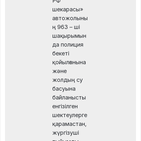
РФ
шекарасы»
автожолыны
ң 963 – ші
шақырымын
да полиция
бекеті
қойылғанына
және
жолдың су
басуына
байланысты
енгізілген
шектеулерге
қарамастан,
жүргізуші