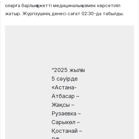
оларға барлық қажетті медициналық көмек көрсетіліп
жатыр. Жүргізушінің денесі сағат 02:30-да табылды.
“2025 жылғы
5 сәуірде
«Астана-
Атбасар –
Жақсы –
Рузаевка –
Сарыкөл –
Қостанай –