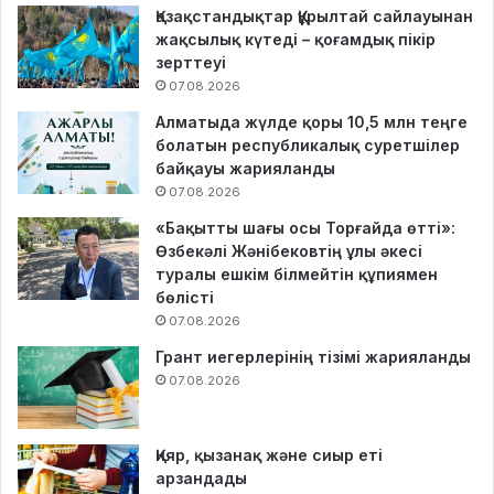
Қазақстандықтар Құрылтай сайлауынан
жақсылық күтеді – қоғамдық пікір
зерттеуі
07.08.2026
Алматыда жүлде қоры 10,5 млн теңге
болатын республикалық суретшілер
байқауы жарияланды
07.08.2026
«Бақытты шағы осы Торғайда өтті»:
Өзбекәлі Жәнібековтің ұлы әкесі
туралы ешкім білмейтін құпиямен
бөлісті
07.08.2026
Грант иегерлерінің тізімі жарияланды
07.08.2026
Қияр, қызанақ және сиыр еті
арзандады