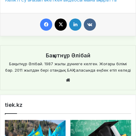
Facebook
X
LinkedIn
VKontakte
Бақытнұр Әлібай
Бақытнұр Әлібай. 1987 жылы дүниеге келген. Жоғары білімі
бар. 2011 жылдан бері отандық БАҚ саласында еңбек етіп келеді
Website
tiek.kz