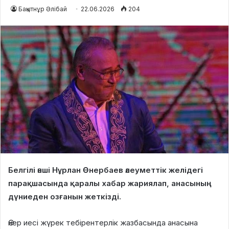
Бақытнұр Әлібай
22.06.2026
204
Белгілі әнші Нұрлан Өнербаев әлеуметтік желідегі
парақшасында қаралы хабар жариялап, анасының
дүниеден озғанын жеткізді.
Өнер иесі жүрек тебірентерлік жазбасында анасына