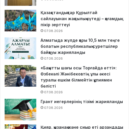
Қазақстандықтар Құрылтай
сайлауынан жақсылық күтеді – қоғамдық
пікір зерттеуі
07.08.2026
Алматыда жүлде қоры 10,5 млн теңге
болатын республикалық суретшілер
байқауы жарияланды
07.08.2026
«Бақытты шағы осы Торғайда өтті»:
Өзбекәлі Жәнібековтің ұлы әкесі
туралы ешкім білмейтін құпиямен
бөлісті
07.08.2026
Грант иегерлерінің тізімі жарияланды
07.08.2026
Қияр, қызанақ және сиыр еті арзандады