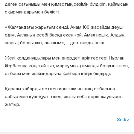
деген сағынышы мен қимастық сезімін білдіріп, қайғысын
оқырмандарымен бөлісті.
«Жалғандағы жарығым сөнді. Анам 100 жасайды деуші
едім, Алланың есебі басқа екен ғой. Амал нешік. Алдың
жарық болсыншы, анашым», – деп жазды әнші.
Желі қолданушылары мен өнердегі әріптестері Нұрлан
Өнербаевқа көңіл айтып, марқұмның иманды болуын тілеп,
отбасы мен жақындарына қайғыра көңіл білдірді.
Қаралы хабарды естіген көпшілік әншінің отбасына
сабыр мен күш-қуат тілеп, жылы лебіздерін жаудырып
жатыр.
Sn.kz