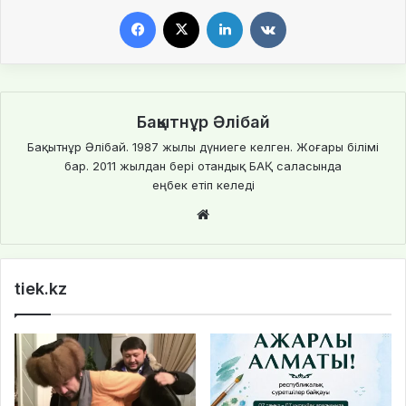
Facebook
X
LinkedIn
VKontakte
Бақытнұр Әлібай
Бақытнұр Әлібай. 1987 жылы дүниеге келген. Жоғары білімі
бар. 2011 жылдан бері отандық БАҚ саласында
еңбек етіп келеді
We
bsi
te
tiek.kz