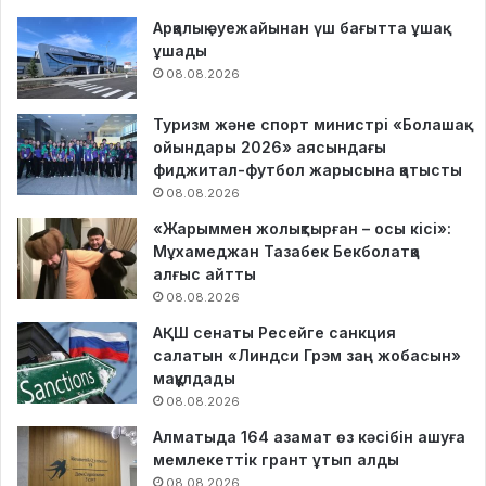
Арқалық әуежайынан үш бағытта ұшақ
ұшады
08.08.2026
Туризм және спорт министрі «Болашақ
ойындары 2026» аясындағы
фиджитал-футбол жарысына қатысты
08.08.2026
«Жарыммен жолықтырған – осы кісі»:
Мұхамеджан Тазабек Бекболатқа
алғыс айтты
08.08.2026
АҚШ сенаты Ресейге санкция
салатын «Линдси Грэм заң жобасын»
мақұлдады
08.08.2026
Алматыда 164 азамат өз кәсібін ашуға
мемлекеттік грант ұтып алды
08.08.2026