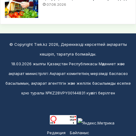
07.08.2026
© Copyright Tiek.kz 2026, Дереккөзді көрсетпей ақпаратты
көшіріп, таратуға болмайды.
18.03.2026 жылғы Қазақстан Республикасы Мәдениет және
ақпарат министрлігі Ақпарат комитетінің мерзімді баспасөз
басылымын, ақпарат агенттігін және желілік басылымды есепке
қою туралы №KZ28VPY00144831 куәлігі берілген
Редакция
Байланыс