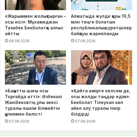
«Жарыммен жолықтырған –
Алматыда жүлде қоры 10,5
осы кісі»: Мұхамеджан
млн теңге болатын
Тазабек Бекболатқа алғыс
республикалық суретшілер
айтты
байқауы жарияланды
08.08.2026
07.08.2026
«Бақытты шағы осы
«Қайта өмірге келсем де,
Торғайда өтті»: Өзбекәлі
осы жолды таңдар едім»:
Жәнібековтің ұлы әкесі
Бекболат Тілеухан көп
туралы ешкім білмейтін
әйел алу туралы пікір
құпиямен бөлісті
білдірді
07.08.2026
07.08.2026