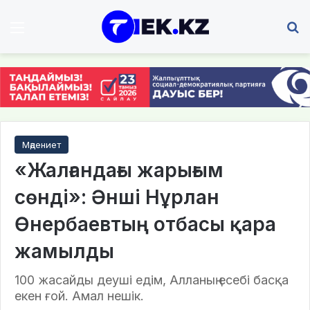
Мәзір
І
Мәдениет
«Жалғандағы жарығым
сөнді»: Әнші Нұрлан
Өнербаевтың отбасы қара
жамылды
100 жасайды деуші едім, Алланың есебі басқа
екен ғой. Амал нешік.