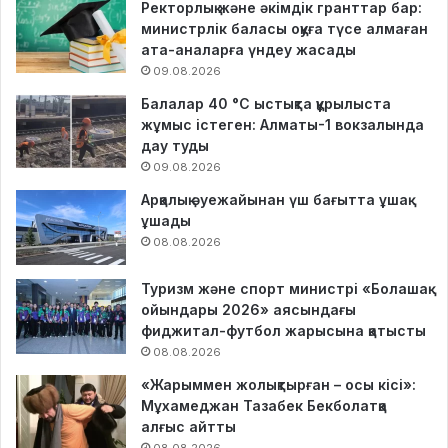
Ректорлық және әкімдік гранттар бар:
министрлік баласы оқуға түсе алмаған
ата-аналарға үндеу жасады
09.08.2026
Балалар 40 °C ыстықта құрылыста
жұмыс істеген: Алматы-1 вокзалында
дау туды
09.08.2026
Арқалық әуежайынан үш бағытта ұшақ
ұшады
08.08.2026
Туризм және спорт министрі «Болашақ
ойындары 2026» аясындағы
фиджитал-футбол жарысына қатысты
08.08.2026
«Жарыммен жолықтырған – осы кісі»:
Мұхамеджан Тазабек Бекболатқа
алғыс айтты
08.08.2026