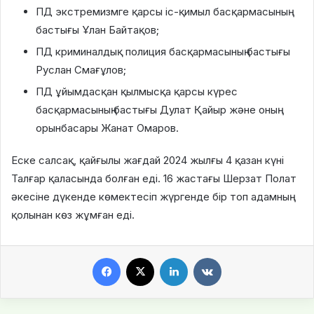
ПД экстремизмге қарсы іс-қимыл басқармасының
бастығы Ұлан Байтақов;
ПД криминалдық полиция басқармасының бастығы
Руслан Смағұлов;
ПД ұйымдасқан қылмысқа қарсы күрес
басқармасының бастығы Дулат Қайыр және оның
орынбасары Жанат Омаров.
Еске салсақ, қайғылы жағдай 2024 жылғы 4 қазан күні
Талғар қаласында болған еді. 16 жастағы Шерзат Полат
әкесіне дүкенде көмектесіп жүргенде бір топ адамның
қолынан көз жұмған еді.
Facebook
X
LinkedIn
VKontakte