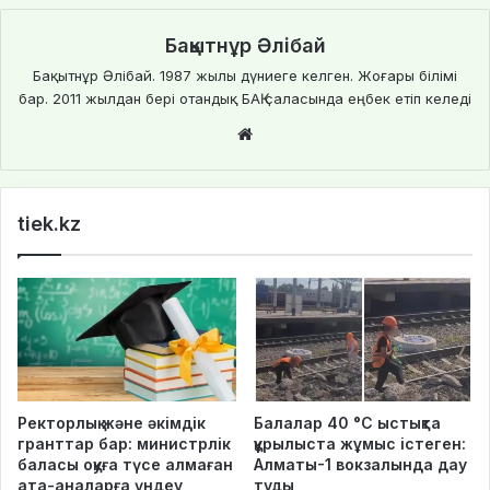
Бақытнұр Әлібай
Бақытнұр Әлібай. 1987 жылы дүниеге келген. Жоғары білімі
бар. 2011 жылдан бері отандық БАҚ саласында еңбек етіп келеді
We
bsi
te
tiek.kz
Ректорлық және әкімдік
Балалар 40 °C ыстықта
гранттар бар: министрлік
құрылыста жұмыс істеген:
баласы оқуға түсе алмаған
Алматы-1 вокзалында дау
ата-аналарға үндеу
туды