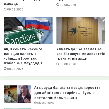
жасады
09.08.2026
09.08.2026
АҚШ сенаты Ресейге
Алматыда 164 азамат өз
санкция салатын
кәсібін ашуға мемлекеттік
«Линдси Грэм заң
грант ұтып алды
жобасын» мақұлдады
08.08.2026
08.08.2026
Атырауда балаға қатігездік көрсетті
деп айыпталған тәрбиеші бұрын
сотталған болып шықты
09.08.2026