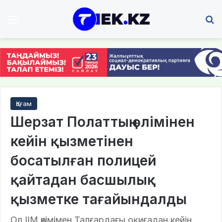
Мәзір
І
Қоғам
Шерзат Полаттың өлімінен
кейін қызметінен
босатылған полицей
қайтадан басшылық
қызметке тағайындалды
Ол ІІМ өкімімен Талғардағы оқиғадан кейін