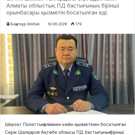
Алматы облыстық ПД бастығының бірінші
орынбасары қызметін босатылған еді.
Бақытнұр Әлібай
19.06.2026
179
Шерзат Полаттың өлімінен кейін қызметінен босатылған
Серік Шалқаров Ақтөбе облысы ПД бастығының бірінші