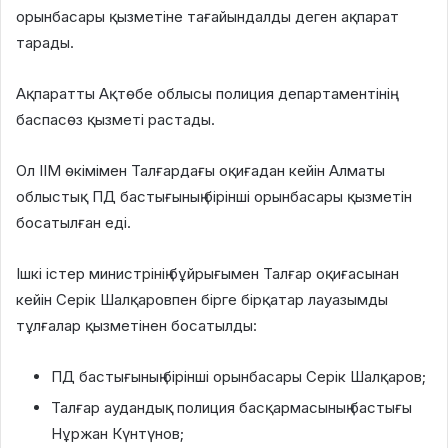
орынбасары қызметіне тағайындалды деген ақпарат
тарады.
Ақпаратты Ақтөбе облысы полиция департаментінің
баспасөз қызметі растады.
Ол ІІМ өкімімен Талғардағы оқиғадан кейін Алматы
облыстық ПД бастығының бірінші орынбасары қызметін
босатылған еді.
Ішкі істер министрінің бұйрығымен Талғар оқиғасынан
кейін Серік Шалқаровпен бірге бірқатар лауазымды
тұлғалар қызметінен босатылды:
ПД бастығының бірінші орынбасары Серік Шалқаров;
Талғар аудандық полиция басқармасының бастығы
Нұржан Күнтүнов;