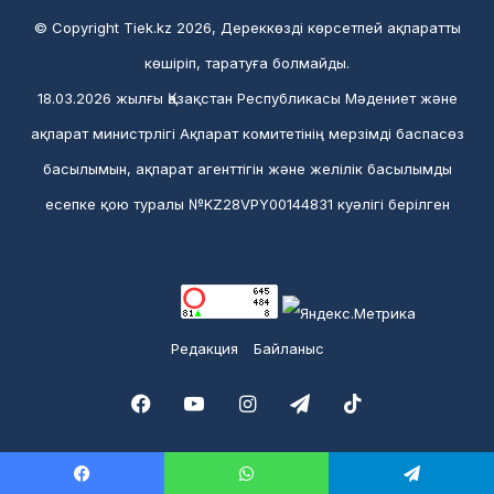
© Copyright Tiek.kz 2026, Дереккөзді көрсетпей ақпаратты
көшіріп, таратуға болмайды.
18.03.2026 жылғы Қазақстан Республикасы Мәдениет және
ақпарат министрлігі Ақпарат комитетінің мерзімді баспасөз
басылымын, ақпарат агенттігін және желілік басылымды
есепке қою туралы №KZ28VPY00144831 куәлігі берілген
Редакция
Байланыс
Facebook
YouTube
Instagram
Telegram
TikTok