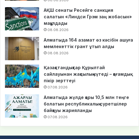
АҚШ сенаты Ресейге санкция
салатын «Линдси Грэм заң жобасын»
мақұлдады
08.08.2026
Алматыда 164 азамат өз кәсібін ашуға
мемлекеттік грант ұтып алды
08.08.2026
Қазақстандықтар Құрылтай
сайлауынан жақсылық күтеді – қоғамдық
пікір зерттеуі
07.08.2026
Алматыда жүлде қоры 10,5 млн теңге
болатын республикалық суретшілер
байқауы жарияланды
07.08.2026