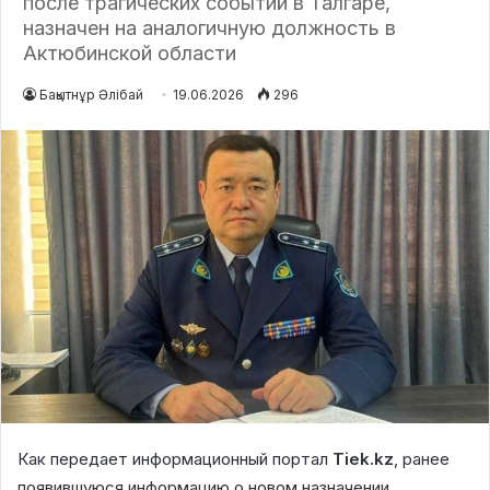
после трагических событий в Талгаре,
назначен на аналогичную должность в
Актюбинской области
Бақытнұр Әлібай
19.06.2026
296
Как передает информационный портал
Tiek.kz
, ранее
появившуюся информацию о новом назначении