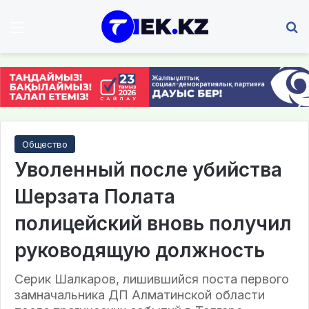
Мәзір
І
Общество
Уволенный после убийства
Шерзата Полата
полицейский вновь получил
руководящую должность
Серик Шалкаров, лишившийся поста первого
замначальника ДП Алматинской области