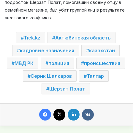
подросток Шерзат Полат, помогавший своему отцу в
семейном магазине, был убит группой лиц в результате
жестокого конфликта.
Tiek.kz
Актюбинская область
кадровые назначения
казахстан
МВД РК
полиция
происшествия
Серик Шалкаров
Талгар
Шерзат Полат
Facebook
X
LinkedIn
VKontakte