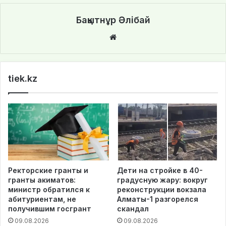
Бақытнұр Әлібай
We
bsi
te
tiek.kz
Ректорские гранты и
Дети на стройке в 40-
гранты акиматов:
градусную жару: вокруг
министр обратился к
реконструкции вокзала
абитуриентам, не
Алматы-1 разгорелся
получившим госгрант
скандал
09.08.2026
09.08.2026