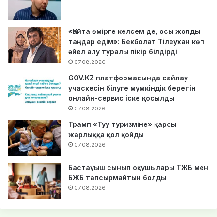
«Қайта өмірге келсем де, осы жолды
таңдар едім»: Бекболат Тілеухан көп
әйел алу туралы пікір білдірді
07.08.2026
GOV.KZ платформасында сайлау
учаскесін білуге мүмкіндік беретін
онлайн-сервис іске қосылды
07.08.2026
Трамп «Туу туризміне» қарсы
жарлыққа қол қойды
07.08.2026
Бастауыш сынып оқушылары ТЖБ мен
БЖБ тапсырмайтын болды
07.08.2026