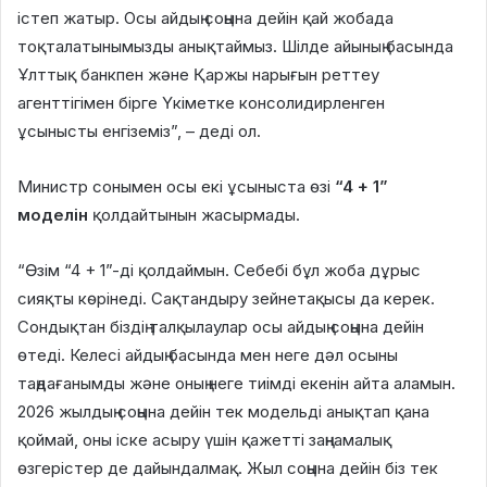
істеп жатыр. Осы айдың соңына дейін қай жобада
тоқталатынымызды анықтаймыз. Шілде айының басында
Ұлттық банкпен және Қаржы нарығын реттеу
агенттігімен бірге Үкіметке консолидирленген
ұсынысты енгіземіз”, – деді ол.
Министр сонымен осы екі ұсыныста өзі
“4 + 1”
моделін
қолдайтынын жасырмады.
“Өзім “4 + 1”-ді қолдаймын. Себебі бұл жоба дұрыс
сияқты көрінеді. Сақтандыру зейнетақысы да керек.
Сондықтан біздің талқылаулар осы айдың соңына дейін
өтеді. Келесі айдың басында мен неге дәл осыны
таңдағанымды және оның неге тиімді екенін айта аламын.
2026 жылдың соңына дейін тек модельді анықтап қана
қоймай, оны іске асыру үшін қажетті заңнамалық
өзгерістер де дайындалмақ. Жыл соңына дейін біз тек