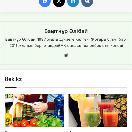
Бақытнұр Әлібай
Бақытнұр Әлібай. 1987 жылы дүниеге келген. Жоғары білімі бар.
2011 жылдан бері отандық БАҚ саласында еңбек етіп келеді
We
bsi
te
tiek.kz