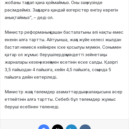
жобаны таңдап қана қоймаймыз. Оны заң жүзінде
рәсімдейміз. Заңдарға қандай өзгерістер енгізу керегін
анықтаймыз”, – деді ол.
Министр реформаның қашан басталатыны әлі нақты емес
екенін алға тартты. Айтуынша, жаңа жүйе келесі жылдан
бастап немесе кейінірек іске қосылуы мүмкін. Сонымен
қатар ол жұмыс берушілердің міндетті зейнетақы
жарналары кезең-кезеңімен өсетінін еске салды. Қазіргі
3,5 пайыздан 4 пайызға, кейін 4,5 пайызға, соңында 5
пайызға дейін көтеріледі.
Министр жаңа төлемдер азаматтардың жалақысына әсер
етпейтінін алға тартты. Себебі бұл төлемдер жұмыс
беруші есебінен төленеді.
Facebook
X
LinkedIn
VKontakte