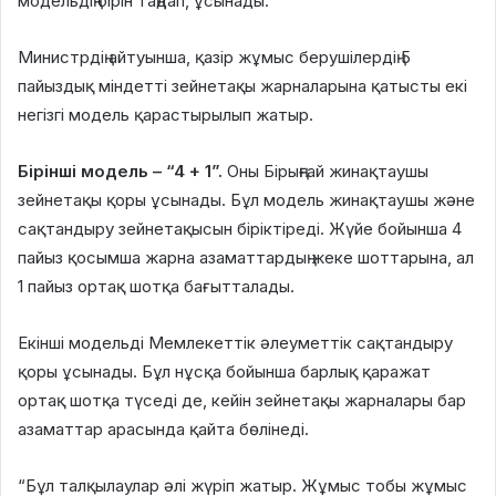
модельдің бірін таңдап, ұсынады.
Министрдің айтуынша, қазір жұмыс берушілердің 5
пайыздық міндетті зейнетақы жарналарына қатысты екі
негізгі модель қарастырылып жатыр.
Бірінші модель – “4 + 1”.
Оны Бірыңғай жинақтаушы
зейнетақы қоры ұсынады. Бұл модель жинақтаушы және
сақтандыру зейнетақысын біріктіреді. Жүйе бойынша 4
пайыз қосымша жарна азаматтардың жеке шоттарына, ал
1 пайыз ортақ шотқа бағытталады.
Екінші модельді Мемлекеттік әлеуметтік сақтандыру
қоры ұсынады. Бұл нұсқа бойынша барлық қаражат
ортақ шотқа түседі де, кейін зейнетақы жарналары бар
азаматтар арасында қайта бөлінеді.
“Бұл талқылаулар әлі жүріп жатыр. Жұмыс тобы жұмыс