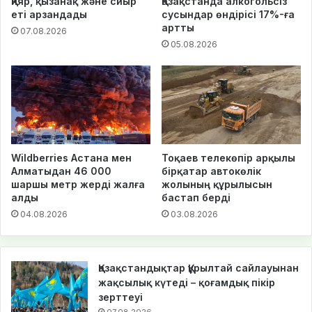
Қияр, қызанақ және сиыр
Қазақстанда алкогольсіз
еті арзандады
сусындар өндірісі 17%-ға
артты
07.08.2026
05.08.2026
Wildberries Астана мен
Тоқаев телекөпір арқылы
Алматыдан 46 000
бірқатар автокөлік
шаршы метр жерді жалға
жолының құрылысын
алды
бастап берді
04.08.2026
03.08.2026
Қазақстандықтар Құрылтай сайлауынан
жақсылық күтеді – қоғамдық пікір
зерттеуі