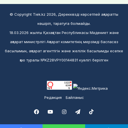
© Copyright Tiek.kz 2026, Дереккөзді көрсетпей ақпаратты
көшіріп, таратуға болмайды.
18.03.2026 жылғы Қазақстан Республикасы Мәдениет және
ақпарат министрлігі Ақпарат комитетінің мерзімді баспасөз
басылымын, ақпарат агенттігін және желілік басылымды есепке
қою туралы №KZ28VPY00144831 куәлігі берілген
Редакция
Байланыс
Facebook
YouTube
Instagram
Telegram
TikTok