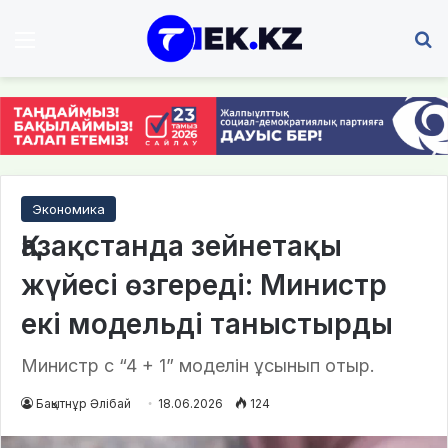
Мәзір
І
Экономика
Қазақстанда зейнетақы
жүйесі өзгереді: Министр
екі модельді таныстырды
Министр с “4 + 1” моделін ұсынып отыр.
Бақытнұр Әлібай
18.06.2026
124