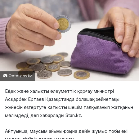
Фото: gov.kz
Еңбек және халықты әлеуметтік қорғау министрі
Асқарбек Ертаев Қазақстанда болашақ зейнетақы
жүйесін өзгертуге қатысты шешім талқыланып жатқанын
мәлімдеді, деп хабарлады Stan.kz.
Айтуынша, маусым айының соңына дейін жұмыс тобы екі