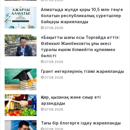
07.08.2026
Алматыда жүлде қоры 10,5 млн теңге
болатын республикалық суретшілер
байқауы жарияланды
07.08.2026
«Бақытты шағы осы Торғайда өтті»:
Өзбекәлі Жәнібековтің ұлы әкесі
туралы ешкім білмейтін құпиямен
бөлісті
07.08.2026
Грант иегерлерінің тізімі жарияланды
07.08.2026
Қияр, қызанақ және сиыр еті
арзандады
07.08.2026
Тағы бір блогерге іздеу жарияланды
07.08.2026