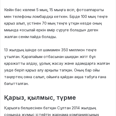
Кейін бәс көлемі 5 мың, 15 мыңға өсіп, фотоаппараты
мен телефоны ломбардқа кеткен
. Бірде 100 мың теңге
қарыз алып, үстінен 70 мың теңге ұтқан кезде оның
миында «осылай еркін өмір сүруге болады» деген
жалған сенім пайда болады
.
13 жылдың ішінде ол шамамен 350 миллион теңге
ұтылған
. Қарапайым отбасынан шыққан жігіт бұл
қаражатты алдау, ұрлық жасау және адамдарға жалған
уәде беріп қарыз алу арқылы тапқан
. Оның бар ойы
таңертең ояна салып, ойынға қайдан ақша табуға ғана
бағытталған
.
Қарыз, қылмыс, түрме
Қарызға белшесінен батқан Сұлтан 2014 жылдың
соңында жұмыс істейтін жарнама компаниясының