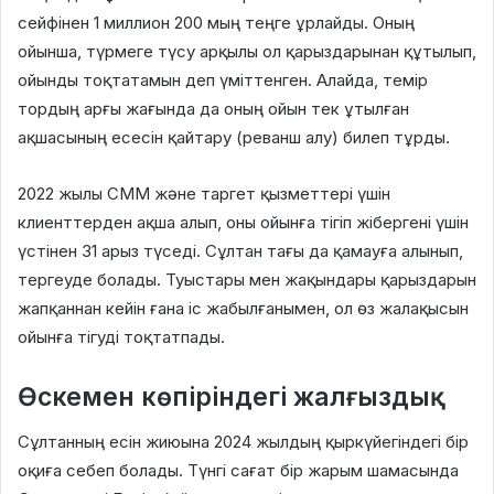
сейфінен 1 миллион 200 мың теңге ұрлайды
. Оның
ойынша, түрмеге түсу арқылы ол қарыздарынан құтылып,
ойынды тоқтатамын деп үміттенген
. Алайда, темір
тордың арғы жағында да оның ойын тек ұтылған
ақшасының есесін қайтару (реванш алу) билеп тұрды
.
2022 жылы СММ және таргет қызметтері үшін
клиенттерден ақша алып, оны ойынға тігіп жібергені үшін
үстінен 31 арыз түседі
. Сұлтан тағы да қамауға алынып,
тергеуде болады
. Туыстары мен жақындары қарыздарын
жапқаннан кейін ғана іс жабылғанымен, ол өз жалақысын
ойынға тігуді тоқтатпады
.
Өскемен көпіріндегі жалғыздық
Сұлтанның есін жиюына 2024 жылдың қыркүйегіндегі бір
оқиға себеп болады
. Түнгі сағат бір жарым шамасында