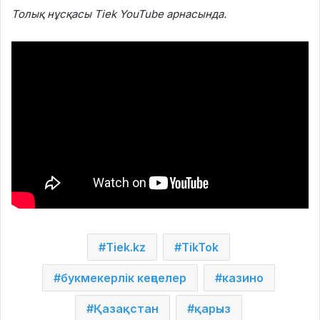
Толық нұсқасы Tiek YouTube арнасында.
Tiek.kz
TikTok
букмекерлік кеңселер
казино
Қазақстан
қарыз