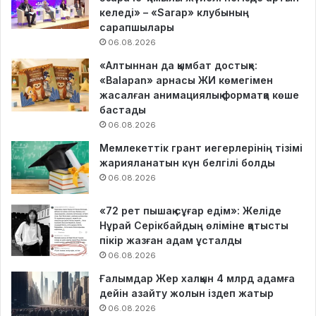
келеді» – «Sarap» клубының
сарапшылары
06.08.2026
«Алтыннан да қымбат достық»:
«Balapan» арнасы ЖИ көмегімен
жасалған анимациялық форматқа көше
бастады
06.08.2026
Мемлекеттік грант иегерлерінің тізімі
жарияланатын күн белгілі болды
06.08.2026
«72 рет пышақ сұғар едім»: Желіде
Нұрай Серікбайдың өліміне қатысты
пікір жазған адам ұсталды
06.08.2026
Ғалымдар Жер халқын 4 млрд адамға
дейін азайту жолын іздеп жатыр
06.08.2026