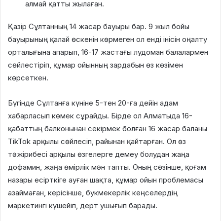
алмай қатты жылаған
.
Қазір Сұлтанның 14 жасар бауыры бар
. 9 жыл бойы
бауырының қалай өскенін көрмеген ол енді інісін оңалту
орталығына апарып, 16-17 жастағы лудоман балалармен
сөйлестіріп, құмар ойынның зардабын өз көзімен
көрсеткен
.
Бүгінде Сұлтанға күніне 5-тен 20-ға дейін адам
хабарласып көмек сұрайды
. Бірде ол Алматыда 16-
қабаттың балконынан секірмек болған 16 жасар баланы
TikTok арқылы сөйлесіп, райынан қайтарған
. Ол өз
тәжірибесі арқылы өзгелерге демеу болудан жаңа
дофамин, жаңа өмірлік мән тапты
. Оның сөзінше, қоғам
назары есірткіге ауған шақта, құмар ойын проблемасы
азаймаған, керісінше, букмекерлік кеңселердің
маркетингі күшейіп, дерт ушығып барады
.