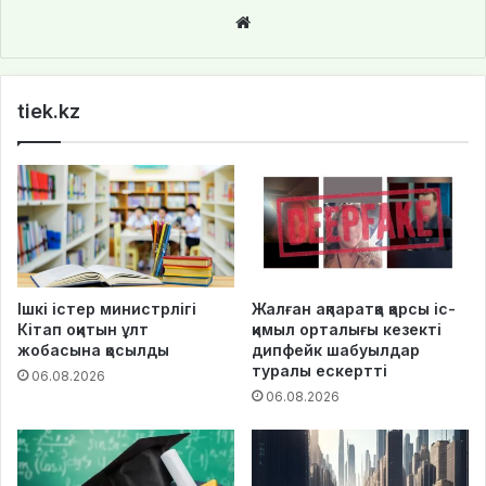
We
bsi
te
tiek.kz
Ішкі істер министрлігі
Жалған ақпаратқа қарсы іс-
Кітап оқитын ұлт
қимыл орталығы кезекті
жобасына қосылды
дипфейк шабуылдар
туралы ескертті
06.08.2026
06.08.2026