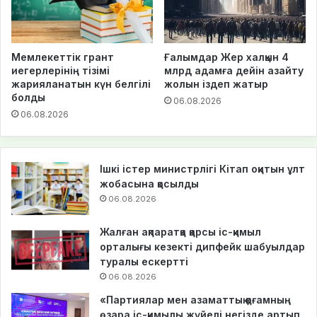
Мемлекеттік грант
Ғалымдар Жер халқын 4
иегерлерінің тізімі
млрд адамға дейін азайту
жарияланатын күн белгілі
жолын іздеп жатыр
болды
06.08.2026
06.08.2026
Ішкі істер министрлігі Кітап оқитын ұлт
жобасына қосылды
06.08.2026
Жалған ақпаратқа қарсы іс-қимыл
орталығы кезекті дипфейк шабуылдар
туралы ескертті
06.08.2026
«Партиялар мен азаматтық қоғамның
өзара іс-қимылы жүйелі негізде артып