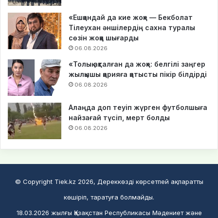
«Ешқандай да кие жоқ» — Бекболат
Тілеухан әншілердің сахна туралы
сөзін жоққа шығарды
06.08.2026
«Толық ақталған да жоқ»: белгілі заңгер
жылқышы қарияға қатысты пікір білдірді
06.08.2026
Алаңда доп теуіп жүрген футболшыға
найзағай түсіп, мерт болды
06.08.2026
© Copyright Tiek.kz 2026, Дереккөзді көрсетпей ақпаратты
көшіріп, таратуға болмайды.
18.03.2026 жылғы Қазақстан Республикасы Мәдениет және