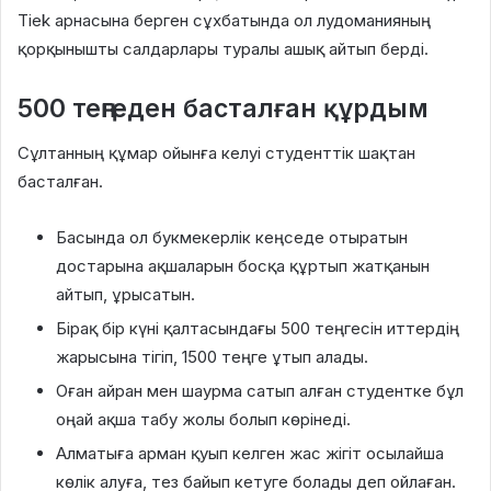
Tiek арнасына берген сұхбатында ол лудоманияның
қорқынышты салдарлары туралы ашық айтып берді
.
500 теңгеден басталған құрдым
Сұлтанның құмар ойынға келуі студенттік шақтан
басталған
.
Басында ол букмекерлік кеңседе отыратын
достарына ақшаларын босқа құртып жатқанын
айтып, ұрысатын
.
Бірақ бір күні қалтасындағы 500 теңгесін иттердің
жарысына тігіп, 1500 теңге ұтып алады
.
Оған айран мен шаурма сатып алған студентке бұл
оңай ақша табу жолы болып көрінеді
.
Алматыға арман қуып келген жас жігіт осылайша
көлік алуға, тез байып кетуге болады деп ойлаған
.