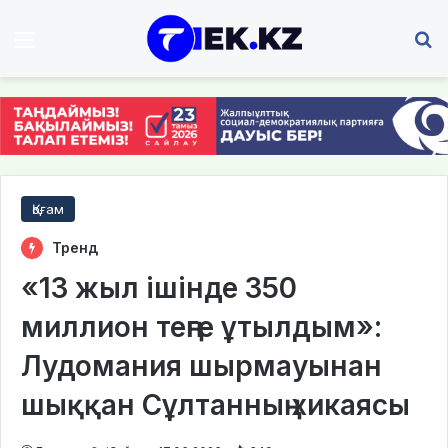
Мәзір
І
Қоғам
Тренд
«13 жыл ішінде 350
миллион теңге ұтылдым»:
Лудомания шырмауынан
шыққан Сұлтанның хикаясы