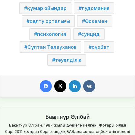
құмар ойындар
лудомания
оңалту орталығы
Өскемен
психология
суицид
Сұлтан Төлеуханов
сұхбат
тәуелділік
Facebook
X
LinkedIn
VKontakte
Бақытнұр Әлібай
Бақытнұр Әлібай. 1987 жылы дүниеге келген. Жоғары білімі
бар. 2011 жылдан бері отандық БАҚ саласында еңбек етіп келеді