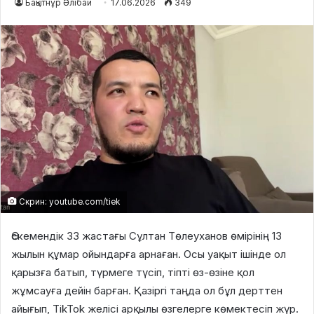
Бақытнұр Әлібай
17.06.2026
349
Скрин: youtube.com/tiek
Өскемендік 33 жастағы Сұлтан Төлеуханов өмірінің 13
жылын құмар ойындарға арнаған
. Осы уақыт ішінде ол
қарызға батып, түрмеге түсіп, тіпті өз-өзіне қол
жұмсауға дейін барған
. Қазіргі таңда ол бұл дерттен
айығып, TikTok желісі арқылы өзгелерге көмектесіп жүр
.