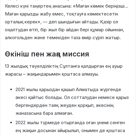
Келесі күні таңертең анасына: «Маған көмек беріңізші…
Маған қарызды жабу емес, тоқтауға көмектесетін
орталық керек», — деп шындығын айтады
. Қазір ол
оңалтудан өтіп, бір жыл бір айдан бері құмар ойыннан,
алкогольден және темекіден таза өмір сүріп жатыр
.
Өкініш пен жаңа миссия
13 жылдық тәуелділіктің Сұлтанға қалдырған ең ауыр
жарасы – жақындарымен қоштаса алмауы
.
2021 жылы қарыздан қашып Алматыда жүргенде
әкесі қайтыс болады
. Ол сотталудан немесе қарыз
бергендерден таяқ жеуден қорқып, әкесінің
жаназасына бара алмаған
.
2022 жылы түрмеде отырғанда оған үнемі сенген
ең жақын досынан айырылып, онымен де қоштаса