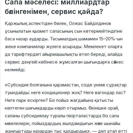
Сапа мәселесі: миллиардтар
бөлінгенімен, сервис қайда?
Қаржылық аспектіден бөлек, Олжас Байділдинов
ұсынылатын қызмет сапасының сын көтермейтіндігіне
баса назар аударды. Тасымалдың шамамен 15–20%-ын
жеке компаниялар жүзеге асырады. Мемлекет оларға
да тарифтердегі айырмашылықты өтеп береді, алайда
сервис деңгейі көбінесе жұмсалған шығындарға сәйкес
келмейді.
«Субсидия болғанына қарамастан, сізде үнемі сұрақтар
туындайды: неге кондиционер жоқ? Неге вагондар лас?
Неге парк ескірген? Біз пойыз жағдайына қатысты
көптеген шағымдарды көріп отырмыз. Өкінішке орай,
саланы субсидиялау туралы пікірталастарда біз сапа
мәселелерін, пойыздардың жылдамдығын және шынайы
жаңғыртуды назардан тыс қалдырдық», — деп атап өтті