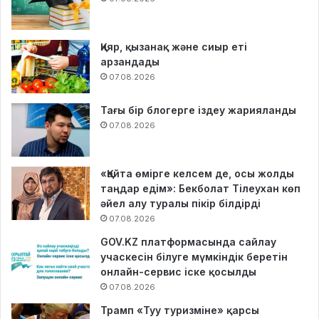
Қияр, қызанақ және сиыр еті
арзандады
07.08.2026
Тағы бір блогерге іздеу жарияланды
07.08.2026
«Қайта өмірге келсем де, осы жолды
таңдар едім»: Бекболат Тілеухан көп
әйел алу туралы пікір білдірді
07.08.2026
GOV.KZ платформасында сайлау
учаскесін білуге мүмкіндік беретін
онлайн-сервис іске қосылды
07.08.2026
Трамп «Туу туризміне» қарсы