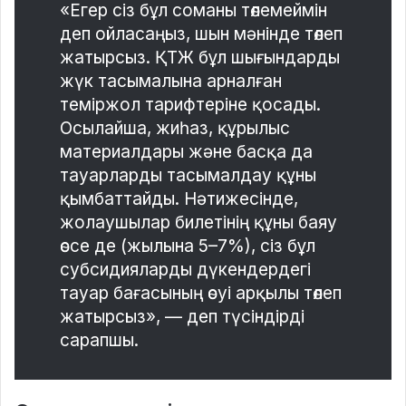
«Егер сіз бұл соманы төлемеймін
деп ойласаңыз, шын мәнінде төлеп
жатырсыз. ҚТЖ бұл шығындарды
жүк тасымалына арналған
теміржол тарифтеріне қосады.
Осылайша, жиһаз, құрылыс
материалдары және басқа да
тауарларды тасымалдау құны
қымбаттайды. Нәтижесінде,
жолаушылар билетінің құны баяу
өссе де (жылына 5–7%), сіз бұл
субсидияларды дүкендердегі
тауар бағасының өсуі арқылы төлеп
жатырсыз», — деп түсіндірді
сарапшы.