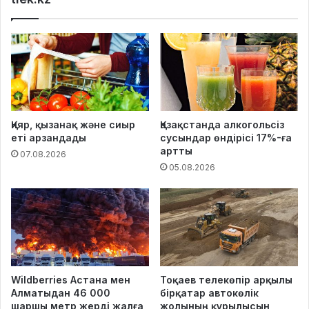
Қияр, қызанақ және сиыр
Қазақстанда алкогольсіз
еті арзандады
сусындар өндірісі 17%-ға
артты
07.08.2026
05.08.2026
Wildberries Астана мен
Тоқаев телекөпір арқылы
Алматыдан 46 000
бірқатар автокөлік
шаршы метр жерді жалға
жолының құрылысын