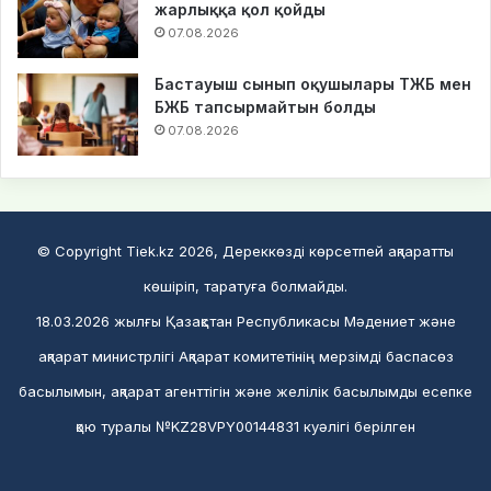
жарлыққа қол қойды
07.08.2026
Бастауыш сынып оқушылары ТЖБ мен
БЖБ тапсырмайтын болды
07.08.2026
© Copyright Tiek.kz 2026, Дереккөзді көрсетпей ақпаратты
көшіріп, таратуға болмайды.
18.03.2026 жылғы Қазақстан Республикасы Мәдениет және
ақпарат министрлігі Ақпарат комитетінің мерзімді баспасөз
басылымын, ақпарат агенттігін және желілік басылымды есепке
қою туралы №KZ28VPY00144831 куәлігі берілген