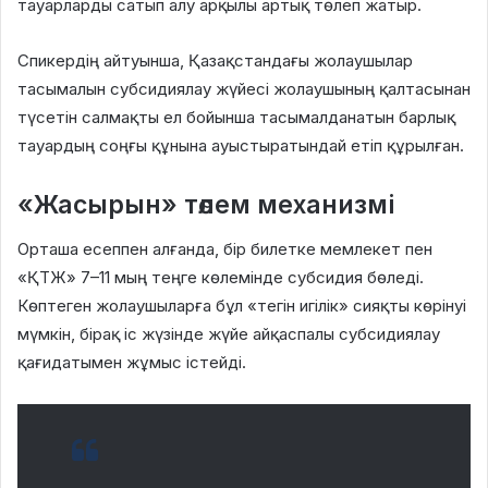
тауарларды сатып алу арқылы артық төлеп жатыр.
Спикердің айтуынша, Қазақстандағы жолаушылар
тасымалын субсидиялау жүйесі жолаушының қалтасынан
түсетін салмақты ел бойынша тасымалданатын барлық
тауардың соңғы құнына ауыстыратындай етіп құрылған.
«Жасырын» төлем механизмі
Орташа есеппен алғанда, бір билетке мемлекет пен
«ҚТЖ» 7–11 мың теңге көлемінде субсидия бөледі.
Көптеген жолаушыларға бұл «тегін игілік» сияқты көрінуі
мүмкін, бірақ іс жүзінде жүйе айқаспалы субсидиялау
қағидатымен жұмыс істейді.