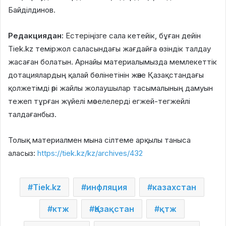
Байділдинов.
Редакциядан:
Естеріңізге сала кетейік, бұған дейін
Tiek.kz теміржол саласындағы жағдайға өзіндік талдау
жасаған болатын. Арнайы материалымызда мемлекеттік
дотациялардың қалай бөлінетінін және Қазақстандағы
қолжетімді әрі жайлы жолаушылар тасымалының дамуын
тежеп тұрған жүйелі мәселелерді егжей-тегжейлі
талдағанбыз.
Толық материалмен мына сілтеме арқылы таныса
аласыз:
https://tiek.kz/kz/archives/432
Tiek.kz
инфляция
казахстан
ктж
Қазақстан
қтж