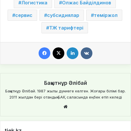
Логистика
Олжас Байділдинов
сервис
субсидиялар
теміржол
ТЖ тарифтері
Facebook
X
LinkedIn
VKontakte
Бақытнұр Әлібай
Бақытнұр Әлібай. 1987 жылы дүниеге келген. Жоғары білімі бар.
2011 жылдан бері отандық БАҚ саласында еңбек етіп келеді
We
bsi
te
tiek.kz