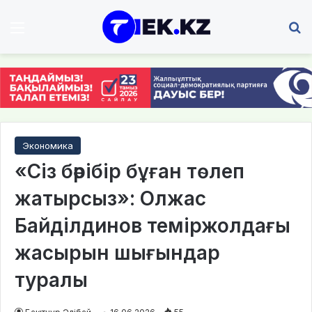
Мәзір
І
Экономика
«Сіз бәрібір бұған төлеп
жатырсыз»: Олжас
Байділдинов теміржолдағы
жасырын шығындар
туралы