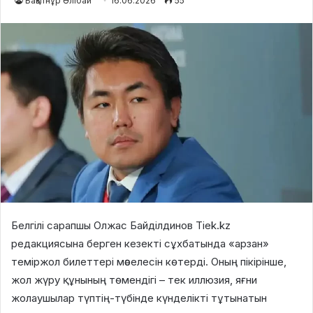
Бақытнұр Әлібай
16.06.2026
55
Белгілі сарапшы Олжас Байділдинов Tiek.kz
редакциясына берген кезекті сұхбатында «арзан»
теміржол билеттері мәселесін көтерді. Оның пікірінше,
жол жүру құнының төмендігі – тек иллюзия, яғни
жолаушылар түптің-түбінде күнделікті тұтынатын