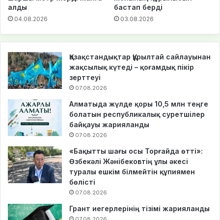
алды
бастап берді
04.08.2026
03.08.2026
Қазақстандықтар Құрылтай сайлауынан
жақсылық күтеді – қоғамдық пікір
зерттеуі
07.08.2026
Алматыда жүлде қоры 10,5 млн теңге
болатын республикалық суретшілер
байқауы жарияланды
07.08.2026
«Бақытты шағы осы Торғайда өтті»:
Өзбекәлі Жәнібековтің ұлы әкесі
туралы ешкім білмейтін құпиямен
бөлісті
07.08.2026
Грант иегерлерінің тізімі жарияланды
07.08.2026