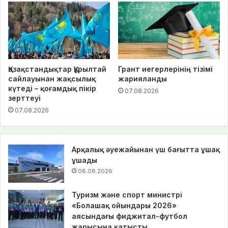
Қазақстандықтар Құрылтай
Грант иегерлерінің тізімі
сайлауынан жақсылық
жарияланды
күтеді – қоғамдық пікір
07.08.2026
зерттеуі
07.08.2026
Арқалық әуежайынан үш бағытта ұшақ
ұшады
08.08.2026
Туризм және спорт министрі
«Болашақ ойындары 2026»
аясындағы фиджитал-футбол
жарысына қатысты