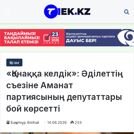
Мәзір
І
Қоғам
«Қонаққа келдік»: Әділеттің
съезіне Аманат
партиясының депутаттары
бой көрсетті
Бақытнұр Әлібай
14.06.2026
233