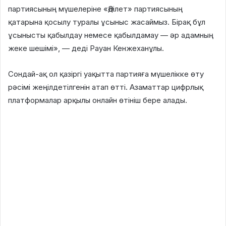
партиясының мүшелеріне «Әділет» партиясының
қатарына қосылу туралы ұсыныс жасаймыз. Бірақ бұл
ұсынысты қабылдау немесе қабылдамау — әр адамның
жеке шешімі», — деді Рауан Кенжеханұлы.
Сондай-ақ ол қазіргі уақытта партияға мүшелікке өту
рәсімі жеңілдетілгенін атап өтті. Азаматтар цифрлық
платформалар арқылы онлайн өтініш бере алады.