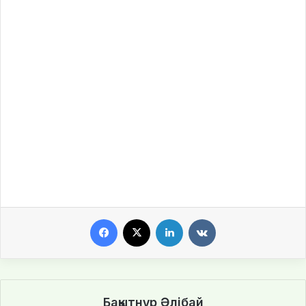
Facebook
X
LinkedIn
VKontakte
Бақытнұр Әлібай