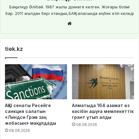
Бақытнұр Әлібай. 1987 жылы дүниеге келген. Жоғары білімі
бар. 2011 жылдан бері отандық БАҚ саласында еңбек етіп келеді
We
bsi
te
tiek.kz
АҚШ сенаты Ресейге
Алматыда 164 азамат өз
санкция салатын
кәсібін ашуға мемлекеттік
«Линдси Грэм заң
грант ұтып алды
жобасын» мақұлдады
08.08.2026
08.08.2026