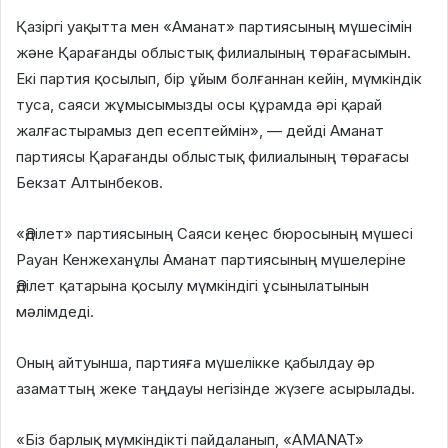
Қазіргі уақытта мен «Аманат» партиясының мүшесімін
және Қарағанды облыстық филиалының төрағасымын.
Екі партия қосылып, бір ұйым болғаннан кейін, мүмкіндік
туса, саяси жұмысымызды осы құрамда әрі қарай
жалғастырамыз деп есептеймін», — дейді Аманат
партиясы Қарағанды облыстық филиалының төрағасы
Бекзат Алтынбеков.
«Әділет» партиясының Саяси кеңес бюросының мүшесі
Рауан Кенжеханұлы Аманат партиясының мүшелеріне
Әділет қатарына қосылу мүмкіндігі ұсынылатынын
мәлімдеді.
Оның айтуынша, партияға мүшелікке қабылдау әр
азаматтың жеке таңдауы негізінде жүзеге асырылады.
«Біз барлық мүмкіндікті пайдаланып, «AMANAT»