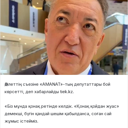
Әділеттің съезіне «AMANAT»-тың депутаттары бой
көрсетті, деп хабарлайды tiek.kz.
«Біз мұнда қонақ ретінде келдік. «Қонақ қойдан жуас»
демекші, бүгін қандай шешім қабылданса, соған сай
жұмыс істейміз.