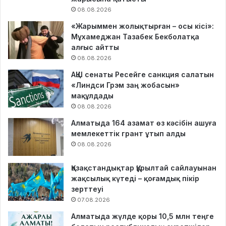
08.08.2026
«Жарыммен жолықтырған – осы кісі»:
Мұхамеджан Тазабек Бекболатқа
алғыс айтты
08.08.2026
АҚШ сенаты Ресейге санкция салатын
«Линдси Грэм заң жобасын»
мақұлдады
08.08.2026
Алматыда 164 азамат өз кәсібін ашуға
мемлекеттік грант ұтып алды
08.08.2026
Қазақстандықтар Құрылтай сайлауынан
жақсылық күтеді – қоғамдық пікір
зерттеуі
07.08.2026
Алматыда жүлде қоры 10,5 млн теңге