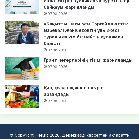
болатын республикалық суретшілер
байқауы жарияланды
07.08.2026
«Бақытты шағы осы Торғайда өтті»:
Өзбекәлі Жәнібековтің ұлы әкесі
туралы ешкім білмейтін құпиямен
бөлісті
07.08.2026
Грант иегерлерінің тізімі жарияланды
07.08.2026
Қияр, қызанақ және сиыр еті
арзандады
07.08.2026
© Copyright Tiek.kz 2026, Дереккөзді көрсетпей ақпаратты