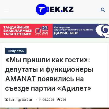
Мәзір
І
Общество
«Мы пришли как гости»:
депутаты и функционеры
AMANAT появились на
съезде партии «Адилет»
Бақытнұр Әлібай
14.06.2026
226