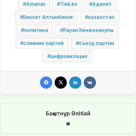
Amanat
Tiek.kz
Адилет
Бекзат Алтынбеков
казахстан
политика
Рауан Кенжеханулы
слияние партий
съезд партии
цифровизация
Facebook
X
LinkedIn
VKontakte
Бақытнұр Әлібай
We
bsi